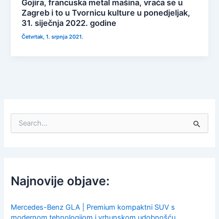
Gojira, francuska metal mašina, vraća se u
Zagreb i to u Tvornicu kulture u ponedjeljak,
31. siječnja 2022. godine
Četvrtak, 1. srpnja 2021.
S
e
a
r
c
h
f
Najnovije objave:
o
r
:
Mercedes-Benz GLA | Premium kompaktni SUV s
modernom tehnologijom i vrhunskom udobnošću