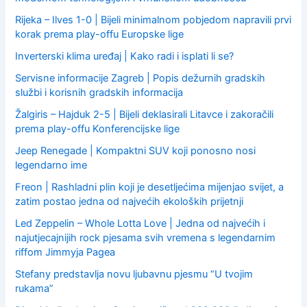
Rijeka – Ilves 1-0 | Bijeli minimalnom pobjedom napravili prvi
korak prema play-offu Europske lige
Inverterski klima uređaj | Kako radi i isplati li se?
Servisne informacije Zagreb | Popis dežurnih gradskih
službi i korisnih gradskih informacija
Žalgiris – Hajduk 2-5 | Bijeli deklasirali Litavce i zakoračili
prema play-offu Konferencijske lige
Jeep Renegade | Kompaktni SUV koji ponosno nosi
legendarno ime
Freon | Rashladni plin koji je desetljećima mijenjao svijet, a
zatim postao jedna od najvećih ekoloških prijetnji
Led Zeppelin – Whole Lotta Love | Jedna od najvećih i
najutjecajnijih rock pjesama svih vremena s legendarnim
riffom Jimmyja Pagea
Stefany predstavlja novu ljubavnu pjesmu “U tvojim
rukama”