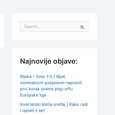
S
e
a
r
c
h
f
Najnovije objave:
o
r
:
Rijeka – Ilves 1-0 | Bijeli
minimalnom pobjedom napravili
prvi korak prema play-offu
Europske lige
Inverterski klima uređaj | Kako radi
i isplati li se?