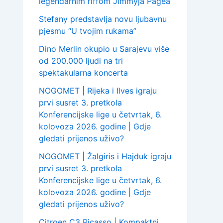
legendarnim riffom Jimmyja Pagea
Stefany predstavlja novu ljubavnu
pjesmu “U tvojim rukama”
Dino Merlin okupio u Sarajevu više
od 200.000 ljudi na tri
spektakularna koncerta
NOGOMET | Rijeka i Ilves igraju
prvi susret 3. pretkola
Konferencijske lige u četvrtak, 6.
kolovoza 2026. godine | Gdje
gledati prijenos uživo?
NOGOMET | Žalgiris i Hajduk igraju
prvi susret 3. pretkola
Konferencijske lige u četvrtak, 6.
kolovoza 2026. godine | Gdje
gledati prijenos uživo?
Citroen C3 Picasso | Kompaktni