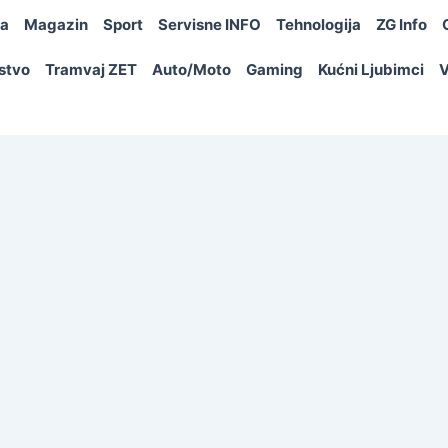
ja
Magazin
Sport
Servisne INFO
Tehnologija
ZG Info
rstvo
Tramvaj ZET
Auto/Moto
Gaming
Kućni Ljubimci
V