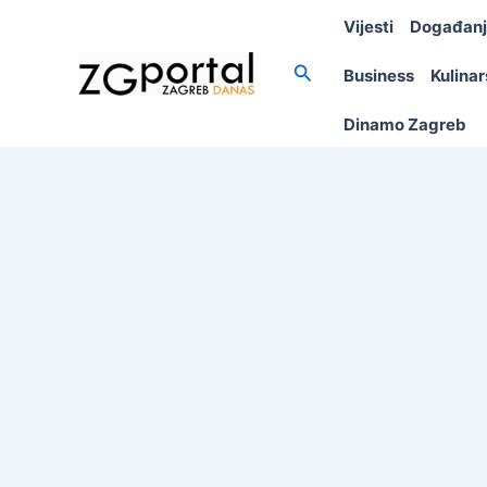
Skip
Vijesti
Događan
to
content
Search
Business
Kulina
Dinamo Zagreb