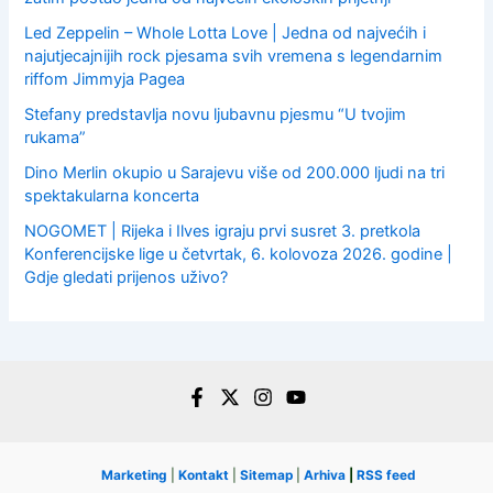
Led Zeppelin – Whole Lotta Love | Jedna od najvećih i
najutjecajnijih rock pjesama svih vremena s legendarnim
riffom Jimmyja Pagea
Stefany predstavlja novu ljubavnu pjesmu “U tvojim
rukama”
Dino Merlin okupio u Sarajevu više od 200.000 ljudi na tri
spektakularna koncerta
NOGOMET | Rijeka i Ilves igraju prvi susret 3. pretkola
Konferencijske lige u četvrtak, 6. kolovoza 2026. godine |
Gdje gledati prijenos uživo?
Marketing
|
Kontakt
|
Sitemap
|
Arhiva
|
RSS feed