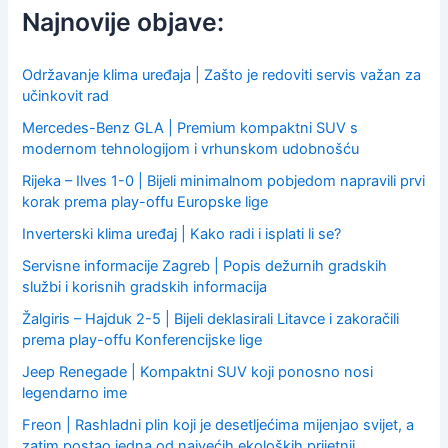
f
Najnovije objave:
o
r
:
Održavanje klima uređaja | Zašto je redoviti servis važan za
učinkovit rad
Mercedes-Benz GLA | Premium kompaktni SUV s
modernom tehnologijom i vrhunskom udobnošću
Rijeka – Ilves 1-0 | Bijeli minimalnom pobjedom napravili prvi
korak prema play-offu Europske lige
Inverterski klima uređaj | Kako radi i isplati li se?
Servisne informacije Zagreb | Popis dežurnih gradskih
službi i korisnih gradskih informacija
Žalgiris – Hajduk 2-5 | Bijeli deklasirali Litavce i zakoračili
prema play-offu Konferencijske lige
Jeep Renegade | Kompaktni SUV koji ponosno nosi
legendarno ime
Freon | Rashladni plin koji je desetljećima mijenjao svijet, a
zatim postao jedna od najvećih ekoloških prijetnji