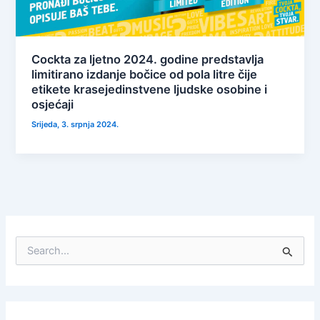
Cockta za ljetno 2024. godine predstavlja
limitirano izdanje bočice od pola litre čije
etikete krasejedinstvene ljudske osobine i
osjećaji
Srijeda, 3. srpnja 2024.
S
e
a
r
c
h