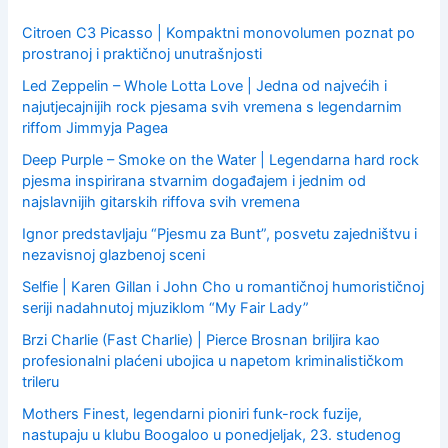
r
:
Citroen C3 Picasso | Kompaktni monovolumen poznat po
prostranoj i praktičnoj unutrašnjosti
Led Zeppelin – Whole Lotta Love | Jedna od najvećih i
najutjecajnijih rock pjesama svih vremena s legendarnim
riffom Jimmyja Pagea
Deep Purple – Smoke on the Water | Legendarna hard rock
pjesma inspirirana stvarnim događajem i jednim od
najslavnijih gitarskih riffova svih vremena
Ignor predstavljaju “Pjesmu za Bunt”, posvetu zajedništvu i
nezavisnoj glazbenoj sceni
Selfie | Karen Gillan i John Cho u romantičnoj humorističnoj
seriji nadahnutoj mjuziklom “My Fair Lady”
Brzi Charlie (Fast Charlie) | Pierce Brosnan briljira kao
profesionalni plaćeni ubojica u napetom kriminalističkom
trileru
Mothers Finest, legendarni pioniri funk-rock fuzije,
nastupaju u klubu Boogaloo u ponedjeljak, 23. studenog