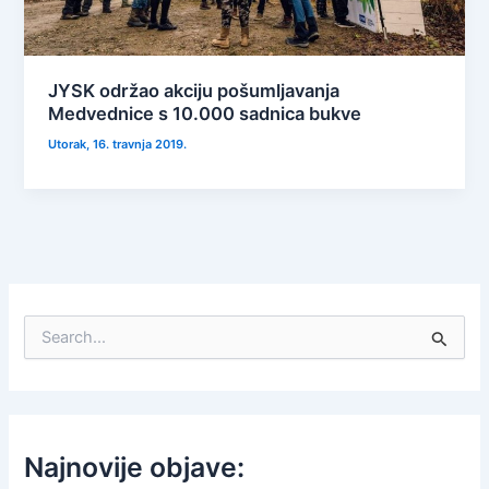
JYSK održao akciju pošumljavanja
Medvednice s 10.000 sadnica bukve
Utorak, 16. travnja 2019.
S
e
a
r
c
h
f
Najnovije objave:
o