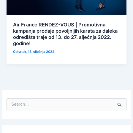
Air France RENDEZ-VOUS | Promotivna
kampanja prodaje povoljnijih karata za daleka
odredišta traje od 13. do 27. siječnja 2022.
godine!
Četvrtak, 13. siječnja 2022.
S
e
a
r
c
h