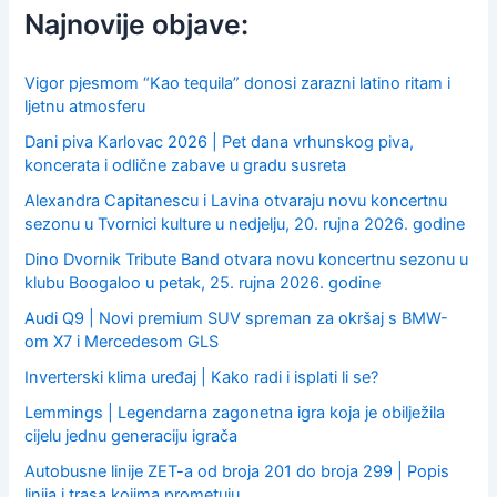
f
Najnovije objave:
o
r
:
Vigor pjesmom “Kao tequila” donosi zarazni latino ritam i
ljetnu atmosferu
Dani piva Karlovac 2026 | Pet dana vrhunskog piva,
koncerata i odlične zabave u gradu susreta
Alexandra Capitanescu i Lavina otvaraju novu koncertnu
sezonu u Tvornici kulture u nedjelju, 20. rujna 2026. godine
Dino Dvornik Tribute Band otvara novu koncertnu sezonu u
klubu Boogaloo u petak, 25. rujna 2026. godine
Audi Q9 | Novi premium SUV spreman za okršaj s BMW-
om X7 i Mercedesom GLS
Inverterski klima uređaj | Kako radi i isplati li se?
Lemmings | Legendarna zagonetna igra koja je obilježila
cijelu jednu generaciju igrača
Autobusne linije ZET-a od broja 201 do broja 299 | Popis
linija i trasa kojima prometuju