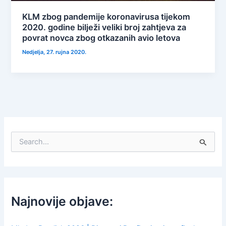
KLM zbog pandemije koronavirusa tijekom
2020. godine bilježi veliki broj zahtjeva za
povrat novca zbog otkazanih avio letova
Nedjelja, 27. rujna 2020.
S
e
a
r
c
h
f
Najnovije objave:
o
r