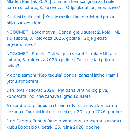
:
Mladen Ramljak 2026 | Dinamo i Benfica igraju za finale
turnira u subotu, 8. kolovoza | Gdje gledati prijenos uživo?
Kaktusi i sukulenti | Koja je razlika i kako odabrati pravu
biljku za svoj dom
NOGOMET | Lokomotiva i Gorica igraju susret 2. kola HNL-
a u subotu, 8. kolovoza 2026. godine | Gdje gledati
prijenos uživo?
NOGOMET | Rudeš i Osijek igraju susret 2. kola HNL-a u
subotu, 8. kolovoza 2026. godine | Gdje gledati prijenos
uživo?
Vigor pjesmom “Kao tequila” donosi zarazni latino ritam i
ljetnu atmosferu
Dani piva Karlovac 2026 | Pet dana vrhunskog piva,
koncerata i odlične zabave u gradu susreta
Alexandra Capitanescu i Lavina otvaraju novu koncertnu
sezonu u Tvornici kulture u nedjelju, 20. rujna 2026. godine
Dino Dvornik Tribute Band otvara novu koncertnu sezonu u
klubu Boogaloo u petak, 25. rujna 2026. godine