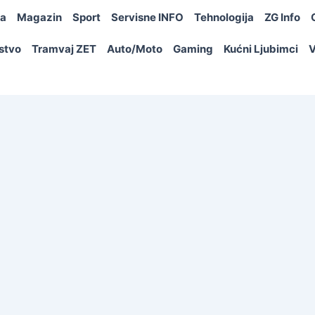
ja
Magazin
Sport
Servisne INFO
Tehnologija
ZG Info
rstvo
Tramvaj ZET
Auto/Moto
Gaming
Kućni Ljubimci
V