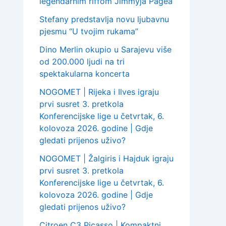
legendarnim riffom Jimmyja Pagea
Stefany predstavlja novu ljubavnu
pjesmu “U tvojim rukama”
Dino Merlin okupio u Sarajevu više
od 200.000 ljudi na tri
spektakularna koncerta
NOGOMET | Rijeka i Ilves igraju
prvi susret 3. pretkola
Konferencijske lige u četvrtak, 6.
kolovoza 2026. godine | Gdje
gledati prijenos uživo?
NOGOMET | Žalgiris i Hajduk igraju
prvi susret 3. pretkola
Konferencijske lige u četvrtak, 6.
kolovoza 2026. godine | Gdje
gledati prijenos uživo?
Citroen C3 Picasso | Kompaktni