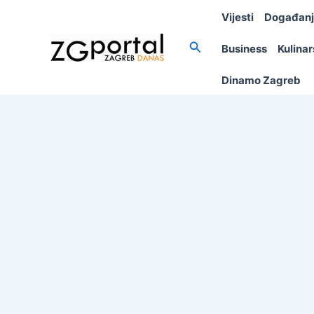
Skip
Vijesti
Događan
to
content
Search
Business
Kulina
Dinamo Zagreb