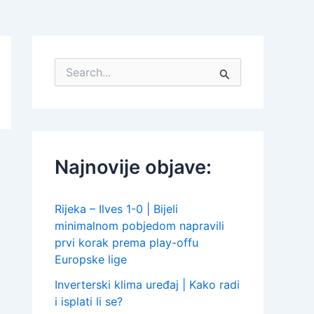
S
e
a
r
c
h
f
Najnovije objave:
o
r
:
Rijeka – Ilves 1-0 | Bijeli
minimalnom pobjedom napravili
prvi korak prema play-offu
Europske lige
Inverterski klima uređaj | Kako radi
i isplati li se?