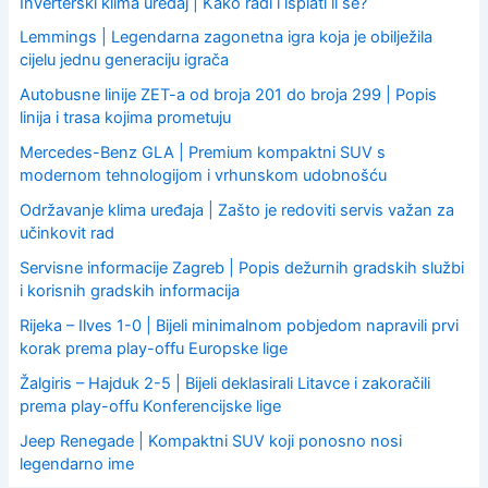
Inverterski klima uređaj | Kako radi i isplati li se?
Lemmings | Legendarna zagonetna igra koja je obilježila
cijelu jednu generaciju igrača
Autobusne linije ZET-a od broja 201 do broja 299 | Popis
linija i trasa kojima prometuju
Mercedes-Benz GLA | Premium kompaktni SUV s
modernom tehnologijom i vrhunskom udobnošću
Održavanje klima uređaja | Zašto je redoviti servis važan za
učinkovit rad
Servisne informacije Zagreb | Popis dežurnih gradskih službi
i korisnih gradskih informacija
Rijeka – Ilves 1-0 | Bijeli minimalnom pobjedom napravili prvi
korak prema play-offu Europske lige
Žalgiris – Hajduk 2-5 | Bijeli deklasirali Litavce i zakoračili
prema play-offu Konferencijske lige
Jeep Renegade | Kompaktni SUV koji ponosno nosi
legendarno ime