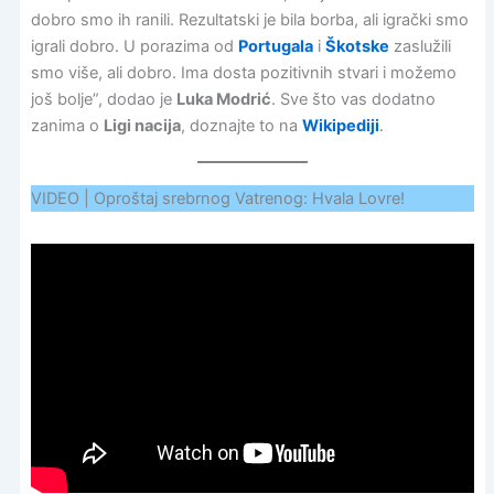
dobro smo ih ranili. Rezultatski je bila borba, ali igrački smo
igrali dobro. U porazima od
Portugala
i
Škotske
zaslužili
smo više, ali dobro. Ima dosta pozitivnih stvari i možemo
još bolje”, dodao je
Luka Modrić
. Sve što vas dodatno
zanima o
Ligi nacija
, doznajte to na
Wikipediji
.
VIDEO | Oproštaj srebrnog Vatrenog: Hvala Lovre!