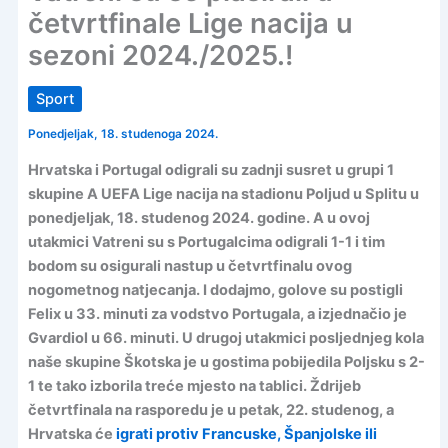
četvrtfinale Lige nacija u
sezoni 2024./2025.!
Sport
Ponedjeljak, 18. studenoga 2024.
Hrvatska i Portugal odigrali su zadnji susret u grupi 1
skupine A UEFA Lige nacija na stadionu Poljud u Splitu u
ponedjeljak, 18. studenog 2024. godine. A u ovoj
utakmici Vatreni su s Portugalcima odigrali 1-1 i tim
bodom su osigurali nastup u četvrtfinalu ovog
nogometnog natjecanja. I dodajmo, golove su postigli
Felix u 33. minuti za vodstvo Portugala, a izjednačio je
Gvardiol u 66. minuti. U drugoj utakmici posljednjeg kola
naše skupine Škotska je u gostima pobijedila Poljsku s 2-
1 te tako izborila treće mjesto na tablici. Ždrijeb
četvrtfinala na rasporedu je u petak, 22. studenog, a
Hrvatska će
igrati protiv Francuske, Španjolske ili