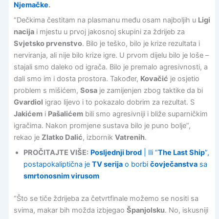
Njemačke
.
“Dečkima čestitam na plasmanu među osam najboljih u
Ligi
nacija
i mjestu u prvoj jakosnoj skupini za ždrijeb za
Svjetsko prvenstvo
. Bilo je teško, bilo je krize rezultata i
nerviranja, ali nije bilo krize igre. U prvom dijelu bilo je loše –
stajali smo daleko od igrača. Bilo je premalo agresivnosti, a
dali smo im i dosta prostora. Također,
Kovačić
je osjetio
problem s mišićem,
Sosa
je zamijenjen zbog taktike da bi
Gvardiol
igrao lijevo i to pokazalo dobrim za rezultat. S
Jakićem
i
Pašalićem
bili smo agresivniji i bliže suparničkim
igračima. Nakon promjene sustava bilo je puno bolje”,
rekao je
Zlatko Dalić
, izbornik
Vatrenih
.
PROČITAJTE VIŠE:
Posljednji brod
| Ili “
The Last Ship
”,
postapokaliptična je
TV serija
o borbi
čovječanstva
sa
smrtonosnim virusom
“Što se tiče ždrijeba za četvrtfinale možemo se nositi sa
svima, makar bih možda izbjegao
Španjolsku
. No, iskusniji