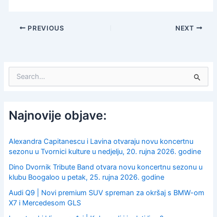
PREVIOUS
NEXT
S
e
a
r
c
Najnovije objave:
h
f
o
Alexandra Capitanescu i Lavina otvaraju novu koncertnu
r
sezonu u Tvornici kulture u nedjelju, 20. rujna 2026. godine
:
Dino Dvornik Tribute Band otvara novu koncertnu sezonu u
klubu Boogaloo u petak, 25. rujna 2026. godine
Audi Q9 | Novi premium SUV spreman za okršaj s BMW-om
X7 i Mercedesom GLS