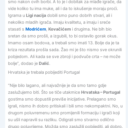
smo nakon ovih borbi. A to je i dobitak za mlađe igrače, da
vide koliko tu ima muke, ali i da to iskušenje moraju proći.
Igrama u
Ligi nacija
dobili smo puno dobrih stvari, ali i
nekoliko mladih igrača. Imaju kvalitetu, a imaju i sreće
stasati s
Modrićem
,
Kovačićem
i drugima. Ne bih bio
sretan da smo prošli, a izgubili, to bi ostavilo gorak okus.
Imamo osam bodova, a trebali smo imati 13. Bolje da je ta
kriza rezultata prošla sada. Žao mi je što nismo sve okrunili
pobjedom. Ali kada se sve zbroji i podvuče crta – ne može
bolje”, dodao je
Dalić
.
Hrvatska je trebala pobijediti Portugal
“Nije bilo lagano, ali najvažnije je da smo tamo gdje
zaslužujemo biti. Što se tiče utakmice
Hrvatska – Portugal
gostima smo dopustili previše inicijative. Prelagano smo
igrali, nismo ih dobro pritiskali i bili smo nekompaktni. No, u
drugom poluvremenu smo promijenili formaciju i igrači koji
su ušli napravili su razliku. Odigrali smo stvarno odlično
drugo poluvrijeme. Možda smo zaslužili pobijediti, ali dobro.