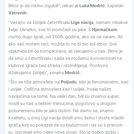
Bitno je da nismo izgubili”, rekao je
Luka Modrić
, kapetan
Vatrenih
.
“Vezano za ždrijeb četvrtfinala
Lige nacija
, nemam nikakve
želje. Ukratko, sve tri momčadi su jake. S
Njemačkom
nismo dugo igrali, od 2008. godine, ako se ne varam. Ali
ako već moram reći, možda to ne bi bio loš izbor. Sve
utakmice bit će komplicirane, ali vjerujemo u nas. Bitno je
da smo u četvrtfinalu i sada se možemo koncentrirati na
klubove igrača bez stresa i razmišljanja. Pozitivno
iščekujemo ždrijeb”, smatra
Modrić
.
“Što se tiče atmosfere na
Poljudu
, bilo je fenomenalno, kao
i uvijek. Odlična atmosfera kao i uvijek, hvala našim
navijačima na tome. Na veliki dan, bili su stvarno super,
nosili su nas u teškim trenucima, pogotovo u drugom
poluvremenu bilo je jako dobro. Ne damo se, imamo
kvalitetu, u ovoj Ligi nacija dobili smo širinu i dosta mladih
igrača koji su pokazali da su budućnost i da su s pravom
tu. Isprobali smo neke nove stvari, što je dobro došlo i