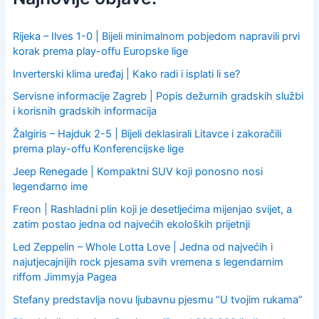
h
f
o
Rijeka – Ilves 1-0 | Bijeli minimalnom pobjedom napravili prvi
r
korak prema play-offu Europske lige
:
Inverterski klima uređaj | Kako radi i isplati li se?
Servisne informacije Zagreb | Popis dežurnih gradskih službi
i korisnih gradskih informacija
Žalgiris – Hajduk 2-5 | Bijeli deklasirali Litavce i zakoračili
prema play-offu Konferencijske lige
Jeep Renegade | Kompaktni SUV koji ponosno nosi
legendarno ime
Freon | Rashladni plin koji je desetljećima mijenjao svijet, a
zatim postao jedna od najvećih ekoloških prijetnji
Led Zeppelin – Whole Lotta Love | Jedna od najvećih i
najutjecajnijih rock pjesama svih vremena s legendarnim
riffom Jimmyja Pagea
Stefany predstavlja novu ljubavnu pjesmu “U tvojim rukama”