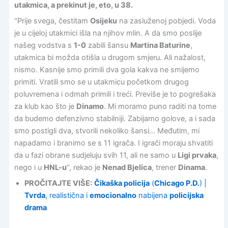
utakmica, a prekinut je, eto, u 38.
“Prije svega, čestitam
Osijeku
na zasluženoj pobjedi. Voda
je u cijeloj utakmici išla na njihov mlin. A da smo poslije
našeg vodstva s
1-0
zabili šansu
Martina Baturine
,
utakmica bi možda otišla u drugom smjeru. Ali nažalost,
nismo. Kasnije smo primili dva gola kakva ne smijemo
primiti. Vratili smo se u utakmicu početkom drugog
poluvremena i odmah primili i treći. Previše je to pogrešaka
za klub kao što je
Dinamo
. Mi moramo puno raditi na tome
da budemo defenzivno stabilniji. Zabijamo golove, a i sada
smo postigli dva, stvorili nekoliko šansi… Međutim, mi
napadamo i branimo se s 11 igrača. I igrači moraju shvatiti
da u fazi obrane sudjeluju svih 11, ali ne samo u
Ligi prvaka
,
nego i u
HNL-u
“, rekao je
Nenad Bjelica
, trener
Dinama
.
PROČITAJTE VIŠE:
Čikaška policija
(
Chicago P.D.
) |
Tvrda
, realistična i
emocionalno
nabijena
policijska
drama