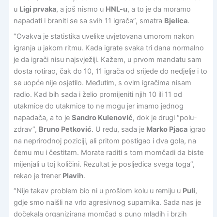
u
Ligi prvaka
, a još nismo u
HNL-u
, a to je da moramo
napadati i braniti se sa svih 11 igrača”, smatra
Bjelica
.
“Ovakva je statistika uvelike uvjetovana umorom nakon
igranja u jakom ritmu. Kada igrate svaka tri dana normalno
je da igrači nisu najsvježiji. Kažem, u prvom mandatu sam
dosta rotirao, čak do 10, 11 igrača od srijede do nedjelje i to
se uopće nije osjetilo. Međutim, s ovim igračima nisam
radio. Kad bih sada i želio promijeniti njih 10 ili 11 od
utakmice do utakmice to ne mogu jer imamo jednog
napadača, a to je
Sandro Kulenović
, dok je drugi “polu-
zdrav”,
Bruno Petković
. U redu, sada je
Marko Pjaca
igrao
na neprirodnoj poziciji, ali pritom postigao i dva gola, na
čemu mu i čestitam. Morate raditi s tom momčadi da biste
mijenjali u toj količini. Rezultat je posljedica svega toga”,
rekao je trener
Plavih
.
“Nije takav problem bio ni u prošlom kolu u remiju u
Puli
,
gdje smo naišli na vrlo agresivnog suparnika. Sada nas je
dočekala organizirana momčad s puno mladih i brzih