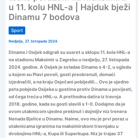
u 11. kolu HNL-a | Hajduk bježi
Dinamu 7 bodova
Sport
Nedjelja, 27. listopada 2024.
Dinamo i Osijek odigrali su susret u sklopu 11. kola HNL-a
na stadionu Maksimir u Zagrebu u nedjelju, 27. listopada
2024. godine. A Osijek je svladao Dinamo s 4-2, u ogledu
u kojem su Plavi poveli, gosti preokrenuli, domaći
izjednačili, a na kraju Osječani pobijedili… Ovo je ujedno
peta pobjeda Osijeka u gostima protiv Dinama u povijesti,
od čega treća u HNL-u. A prethodna datira iz travnja
2018. godine, kada su gosti slavili s 1-0. Dodajmo da je
ovom utakmicom ujedno prekinut i dojmljiv niz trenera
Nenada Bjelice u Dinamu. Naime, ovo mu je prvi poraz u
utakmicama igranima na maksimirskom travnjaku u
dvobojima HNL-a, Kupa ili Superkupa. Niz je trajao 37