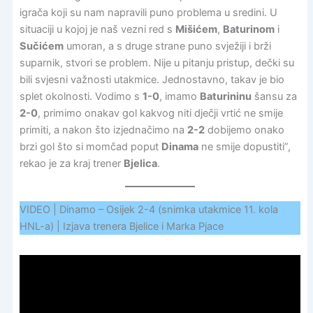
igrača koji su nam napravili puno problema u sredini. U
situaciji u kojoj je naš vezni red s
Mišićem
,
Baturinom
i
Sučićem
umoran, a s druge strane puno svježiji i brži
suparnik, stvori se problem. Nije u pitanju pristup, dečki su
bili svjesni važnosti utakmice. Jednostavno, takav je bio
splet okolnosti. Vodimo s
1-0
, imamo
Baturininu
šansu za
2-0
, primimo onakav gol kakvog niti dječji vrtić ne smije
primiti, a nakon što izjednačimo na
2-2
dobijemo onako
brzi gol što si momčad poput
Dinama
ne smije dopustiti”,
rekao je za kraj trener
Bjelica
.
VIDEO | Dinamo – Osijek 2-4 (snimka utakmice 11. kola
HNL-a) | Izjava trenera Bjelice i Marka Pjace