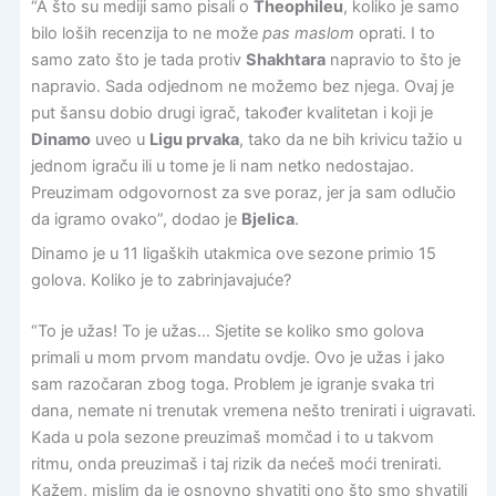
“A što su mediji samo pisali o
Theophileu
, koliko je samo
bilo loših recenzija to ne može
pas maslom
oprati. I to
samo zato što je tada protiv
Shakhtara
napravio to što je
napravio. Sada odjednom ne možemo bez njega. Ovaj je
put šansu dobio drugi igrač, također kvalitetan i koji je
Dinamo
uveo u
Ligu prvaka
, tako da ne bih krivicu tažio u
jednom igraču ili u tome je li nam netko nedostajao.
Preuzimam odgovornost za sve poraz, jer ja sam odlučio
da igramo ovako”, dodao je
Bjelica
.
Dinamo je u 11 ligaških utakmica ove sezone primio 15
golova. Koliko je to zabrinjavajuće?
“To je užas! To je užas… Sjetite se koliko smo golova
primali u mom prvom mandatu ovdje. Ovo je užas i jako
sam razočaran zbog toga. Problem je igranje svaka tri
dana, nemate ni trenutak vremena nešto trenirati i uigravati.
Kada u pola sezone preuzimaš momčad i to u takvom
ritmu, onda preuzimaš i taj rizik da nećeš moći trenirati.
Kažem, mislim da je osnovno shvatiti ono što smo shvatili