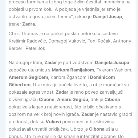
procesu formiranja i zbog toga želim čestitati momcima na
pobjedi u prvom kolu. A pobjeda je vrjednija jer smo je
ostvarili na gostujućem terenu”, rekao je
Danijel Jusup
,
trener
Zadra
.
Chris Thomas je na parket poslao petorku u sastavu
Krešimir Radovčić, Domagoj Vuković, Toni Ročak, Anthony
Barber i Peter Jok
Na drugoj strani,
Zadar
je pod vodstvom
Danijela Jusupa
započeo utakmicu s
Markom Ramljakom
, Tylerom Wahlom,
Amerom Gegićem
, Karlom Žgancom i
Dominicom
Gilbertom
. Utakmica je počela čvrsto, a obje momčadi su
pokazale agresivnost.
Zadar
je rano poveo zahvaljujući
bivšem igraču
Cibone
,
Amaru Gegiću
, dok je
Cibona
pokazivala laganu neuigranost, što je bilo očekivano s
obzirom na velik broj novih igrača.
Zadar
je nastavio graditi
prednost, dok su
Vukovi
povremenim bljeskovima
pokušavali uhvatiti priključak. Ubrzo je
Cibona
ušla u
bonus, što ih je prisililo da smanje intenzitet obrane. Do