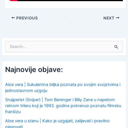
PREVIOUS
NEXT
S
e
a
r
c
Najnovije objave:
h
f
o
Aloe vera | Sukulentna biljka poznata po svojim svojstvima i
r
jednostavnom uzgoju
:
Snajperist (Sniper) | Tom Berenger i Billy Zane u napetom
ratnom trileru koji je 1993. godine pokrenuo poznatu filmsku
franšizu
Aloe vera u stanu | Kako je uzgajati, zalijevati i pravilno
njegovati