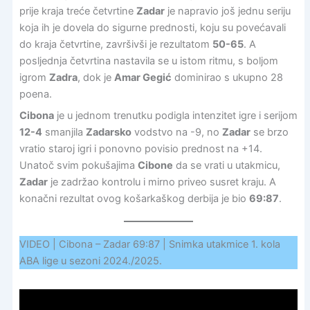
prije kraja treće četvrtine
Zadar
je napravio još jednu seriju
koja ih je dovela do sigurne prednosti, koju su povećavali
do kraja četvrtine, završivši je rezultatom
50-65
. A
posljednja četvrtina nastavila se u istom ritmu, s boljom
igrom
Zadra
, dok je
Amar Gegić
dominirao s ukupno 28
poena.
Cibona
je u jednom trenutku podigla intenzitet igre i serijom
12-4
smanjila
Zadarsko
vodstvo na -9, no
Zadar
se brzo
vratio staroj igri i ponovno povisio prednost na +14.
Unatoč svim pokušajima
Cibone
da se vrati u utakmicu,
Zadar
je zadržao kontrolu i mirno priveo susret kraju. A
konačni rezultat ovog košarkaškog derbija je bio
69:87
.
VIDEO | Cibona – Zadar 69:87 | Snimka utakmice 1. kola
ABA lige u sezoni 2024./2025.