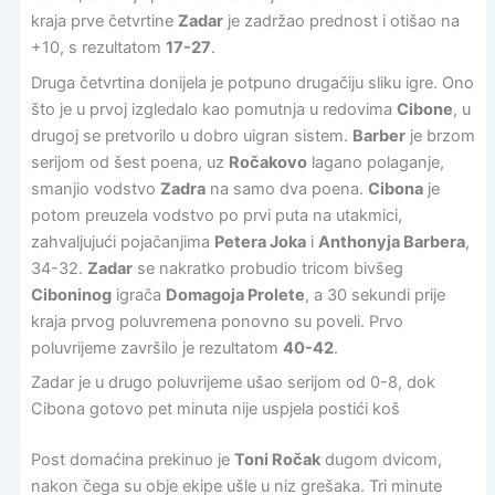
kraja prve četvrtine
Zadar
je zadržao prednost i otišao na
+10, s rezultatom
17-27
.
Druga četvrtina donijela je potpuno drugačiju sliku igre. Ono
što je u prvoj izgledalo kao pomutnja u redovima
Cibone
, u
drugoj se pretvorilo u dobro uigran sistem.
Barber
je brzom
serijom od šest poena, uz
Ročakovo
lagano polaganje,
smanjio vodstvo
Zadra
na samo dva poena.
Cibona
je
potom preuzela vodstvo po prvi puta na utakmici,
zahvaljujući pojačanjima
Petera Joka
i
Anthonyja Barbera
,
34-32.
Zadar
se nakratko probudio tricom bivšeg
Ciboninog
igrača
Domagoja Prolete
, a 30 sekundi prije
kraja prvog poluvremena ponovno su poveli. Prvo
poluvrijeme završilo je rezultatom
40-42
.
Zadar je u drugo poluvrijeme ušao serijom od 0-8, dok
Cibona gotovo pet minuta nije uspjela postići koš
Post domaćina prekinuo je
Toni Ročak
dugom dvicom,
nakon čega su obje ekipe ušle u niz grešaka. Tri minute