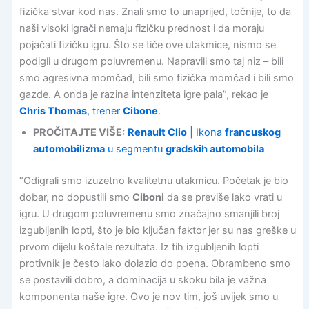
fizička stvar kod nas. Znali smo to unaprijed, točnije, to da
naši visoki igrači nemaju fizičku prednost i da moraju
pojačati fizičku igru. Što se tiče ove utakmice, nismo se
podigli u drugom poluvremenu. Napravili smo taj niz – bili
smo agresivna momčad, bili smo fizička momčad i bili smo
gazde. A onda je razina intenziteta igre pala”, rekao je
Chris Thomas
, trener
Cibone
.
PROČITAJTE VIŠE:
Renault Clio
| Ikona
francuskog
automobilizma
u segmentu
gradskih automobila
“Odigrali smo izuzetno kvalitetnu utakmicu. Početak je bio
dobar, no dopustili smo
Ciboni
da se previše lako vrati u
igru. U drugom poluvremenu smo značajno smanjili broj
izgubljenih lopti, što je bio ključan faktor jer su nas greške u
prvom dijelu koštale rezultata. Iz tih izgubljenih lopti
protivnik je često lako dolazio do poena. Obrambeno smo
se postavili dobro, a dominacija u skoku bila je važna
komponenta naše igre. Ovo je nov tim, još uvijek smo u