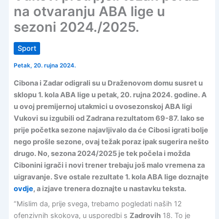
na otvaranju ABA lige u
sezoni 2024./2025.
Sport
Petak, 20. rujna 2024.
Cibona i Zadar odigrali su u Draženovom domu susret u
sklopu 1. kola ABA lige u petak, 20. rujna 2024. godine. A
u ovoj premijernoj utakmici u ovosezonskoj ABA ligi
Vukovi su izgubili od Zadrana rezultatom 69-87. Iako se
prije početka sezone najavljivalo da će Cibosi igrati bolje
nego prošle sezone, ovaj težak poraz ipak sugerira nešto
drugo. No, sezona 2024/2025 je tek počela i možda
Cibonini igrači i novi trener trebaju još malo vremena za
uigravanje. Sve ostale rezultate 1. kola ABA lige doznajte
ovdje
, a izjave trenera doznajte u nastavku teksta.
“Mislim da, prije svega, trebamo pogledati naših 12
ofenzivnih skokova, u usporedbi s
Zadrovih
18. To je