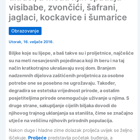
visibabe, zvončići, šafrani,
jaglaci, kockavice i šumarice
Obrazovanje
Utorak, 16. veljače 2016.
Biljke koje su lijepe, a baš takve su i proljetnice, najčešće
su na meti nesavjesnih pojedinaca koji ih beru i na taj
način kratkotrajno ukrašavaju svoj dom. Branjem
nadzemnih dijelova zaštićenih proljetnica za osobne
potrebe one se posebno ne ugrožavaju. Također,
degradira se estetska vrijednost prirode, a ostalim
posjetiteljima prirode onemogućuje uživanje u njima. S
druge strane, sakupljanje cijelih biljaka dovodi do
njihovog trajnog uklanjanja sa staništa, čime se značajno
utječe na veličinu njihovih prirodnih populacija.
Nakon duge i hladne zime dolazak proljeća uvijek se željno
iščekuje.
Proljeće
predstavlja početak buđenja, a