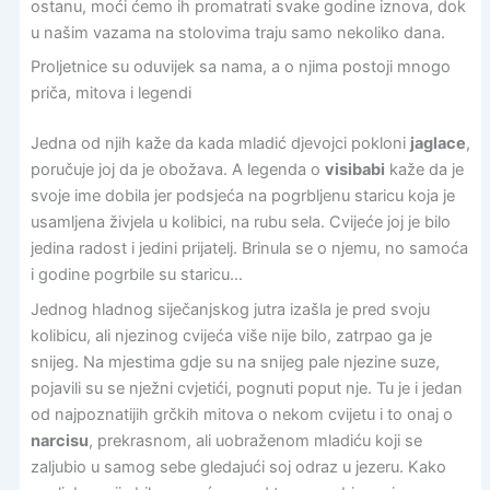
ostanu, moći ćemo ih promatrati svake godine iznova, dok
u našim vazama na stolovima traju samo nekoliko dana.
Proljetnice su oduvijek sa nama, a o njima postoji mnogo
priča, mitova i legendi
Jedna od njih kaže da kada mladić djevojci pokloni
jaglace
,
poručuje joj da je obožava. A legenda o
visibabi
kaže da je
svoje ime dobila jer podsjeća na pogrbljenu staricu koja je
usamljena živjela u kolibici, na rubu sela. Cvijeće joj je bilo
jedina radost i jedini prijatelj. Brinula se o njemu, no samoća
i godine pogrbile su staricu…
Jednog hladnog siječanjskog jutra izašla je pred svoju
kolibicu, ali njezinog cvijeća više nije bilo, zatrpao ga je
snijeg. Na mjestima gdje su na snijeg pale njezine suze,
pojavili su se nježni cvjetići, pognuti poput nje. Tu je i jedan
od najpoznatijih grčkih mitova o nekom cvijetu i to onaj o
narcisu
, prekrasnom, ali uobraženom mladiću koji se
zaljubio u samog sebe gledajući soj odraz u jezeru. Kako