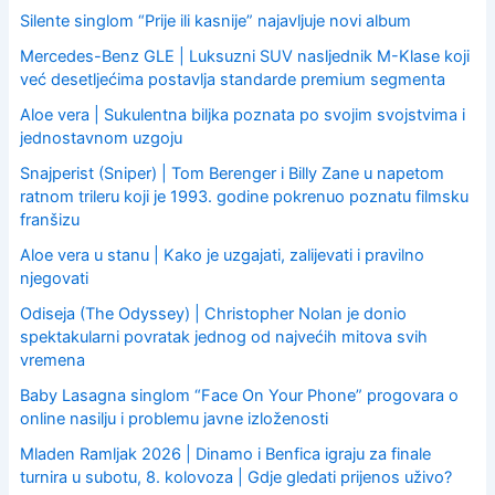
Silente singlom “Prije ili kasnije” najavljuje novi album
Mercedes-Benz GLE | Luksuzni SUV nasljednik M-Klase koji
već desetljećima postavlja standarde premium segmenta
Aloe vera | Sukulentna biljka poznata po svojim svojstvima i
jednostavnom uzgoju
Snajperist (Sniper) | Tom Berenger i Billy Zane u napetom
ratnom trileru koji je 1993. godine pokrenuo poznatu filmsku
franšizu
Aloe vera u stanu | Kako je uzgajati, zalijevati i pravilno
njegovati
Odiseja (The Odyssey) | Christopher Nolan je donio
spektakularni povratak jednog od najvećih mitova svih
vremena
Baby Lasagna singlom “Face On Your Phone” progovara o
online nasilju i problemu javne izloženosti
Mladen Ramljak 2026 | Dinamo i Benfica igraju za finale
turnira u subotu, 8. kolovoza | Gdje gledati prijenos uživo?