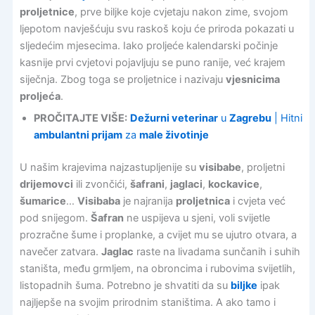
proljetnice
, prve biljke koje cvjetaju nakon zime, svojom
ljepotom navješćuju svu raskoš koju će priroda pokazati u
sljedećim mjesecima. Iako proljeće kalendarski počinje
kasnije prvi cvjetovi pojavljuju se puno ranije, već krajem
siječnja. Zbog toga se proljetnice i nazivaju
vjesnicima
proljeća
.
PROČITAJTE VIŠE:
Dežurni veterinar
u
Zagrebu
| Hitni
ambulantni prijam
za
male životinje
U našim krajevima najzastupljenije su
visibabe
, proljetni
drijemovci
ili zvončići,
šafrani
,
jaglaci
,
kockavice
,
šumarice
…
Visibaba
je najranija
proljetnica
i cvjeta već
pod snijegom.
Šafran
ne uspijeva u sjeni, voli svijetle
prozračne šume i proplanke, a cvijet mu se ujutro otvara, a
navečer zatvara.
Jaglac
raste na livadama sunčanih i suhih
staništa, među grmljem, na obroncima i rubovima svijetlih,
listopadnih šuma. Potrebno je shvatiti da su
biljke
ipak
najljepše na svojim prirodnim staništima. A ako tamo i