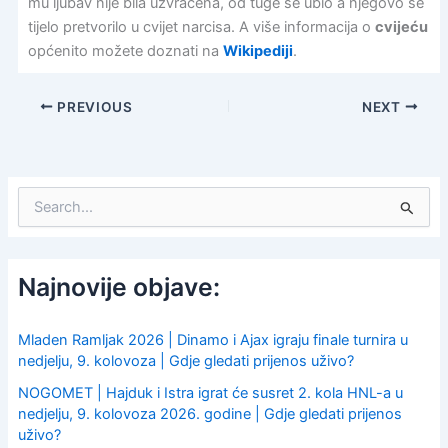
mu ljubav nije bila uzvraćena, od tuge se ubio a njegovo se
tijelo pretvorilo u cvijet narcisa. A više informacija o
cvijeću
općenito možete doznati na
Wikipediji
.
PREVIOUS
NEXT
S
e
a
r
c
Najnovije objave:
h
f
o
Mladen Ramljak 2026 | Dinamo i Ajax igraju finale turnira u
r
nedjelju, 9. kolovoza | Gdje gledati prijenos uživo?
:
NOGOMET | Hajduk i Istra igrat će susret 2. kola HNL-a u
nedjelju, 9. kolovoza 2026. godine | Gdje gledati prijenos
uživo?