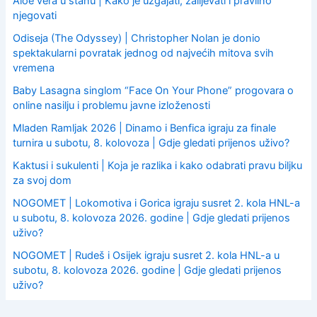
Aloe vera u stanu | Kako je uzgajati, zalijevati i pravilno
njegovati
Odiseja (The Odyssey) | Christopher Nolan je donio
spektakularni povratak jednog od najvećih mitova svih
vremena
Baby Lasagna singlom “Face On Your Phone” progovara o
online nasilju i problemu javne izloženosti
Mladen Ramljak 2026 | Dinamo i Benfica igraju za finale
turnira u subotu, 8. kolovoza | Gdje gledati prijenos uživo?
Kaktusi i sukulenti | Koja je razlika i kako odabrati pravu biljku
za svoj dom
NOGOMET | Lokomotiva i Gorica igraju susret 2. kola HNL-a
u subotu, 8. kolovoza 2026. godine | Gdje gledati prijenos
uživo?
NOGOMET | Rudeš i Osijek igraju susret 2. kola HNL-a u
subotu, 8. kolovoza 2026. godine | Gdje gledati prijenos
uživo?