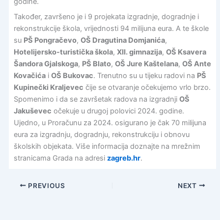
godine.
Također, završeno je i 9 projekata izgradnje, dogradnje i
rekonstrukcije škola, vrijednosti 94 milijuna eura. A te škole
su
PŠ Pongračevo
,
OŠ Dragutina Domjanića
,
Hotelijersko-turistička škola
,
XII. gimnazija
,
OŠ Ksavera
Šandora Gjalskoga
,
PŠ Blato
,
OŠ Jure Kaštelana
,
OŠ Ante
Kovačića
i
OŠ Bukovac
. Trenutno su u tijeku radovi na
PŠ
Kupinečki Kraljevec
čije se otvaranje očekujemo vrlo brzo.
Spomenimo i da se završetak radova na izgradnji
OŠ
Jakuševec
očekuje u drugoj polovici 2024. godine.
Ujedno, u Proračunu za 2024. osigurano je čak 70 milijuna
eura za izgradnju, dogradnju, rekonstrukciju i obnovu
školskih objekata. Više informacija doznajte na mrežnim
stranicama Grada na adresi
zagreb.hr
.
PREVIOUS
NEXT