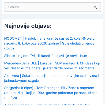
S
e
a
r
c
Najnovije objave:
h
f
o
NOGOMET | Hajduk i Istra igrat će susret 2. kola HNL-a u
r
nedjelju, 8. kolovoza 2026. godine | Gdje gledati prijenos
:
uživo?
Silente singlom “Prije ili kasnije” najavljuje novi album
Mercedes-Benz GLE | Luksuzni SUV nasljednik M-Klase koji
već desetljećima postavlja standarde premium segmenta
Aloe vera | Sukulentna biljka poznata po svojim svojstvima i
jednostavnom uzgoju
Snajperist (Sniper) | Tom Berenger i Billy Zane u napetom
ratnom trileru koji je 1993. godine pokrenuo poznatu filmsku
franšizu