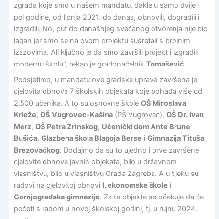
zgrada koje smo u našem mandatu, dakle u samo dvije i
pol godine, od lipnja 2021. do danas, obnovili, dogradili i
izgradili. No, put do današnjeg svečanog otvorenja nije bio
lagan jer smo se na ovom projektu susretali s brojnim
izazovima. Ali ključno je da smo završili projekt i izgradili
modernu školu”, rekao je gradonačelnik
Tomašević
.
Podsjetimo, u mandatu ove gradske uprave završena je
cjelovita obnova 7 školskih objekata koje pohađa više od
2.500 učenika. A to su osnovne škole
OŠ Miroslava
Krleže
,
OŠ Vugrovec-Kašina
(PŠ Vugrovec),
OŠ Dr. Ivan
Merz
,
OŠ Petra Zrinskog
,
Učenički dom Ante Brune
Bušića
,
Glazbena škola Blagoja Berse
i
Gimnazija Tituša
Brezovačkog
. Dodajmo da su to ujedno i prve završene
cjelovite obnove javnih objekata, bilo u državnom
vlasništvu, bilo u vlasništvu Grada Zagreba. A u tijeku su
radovi na cjelovitoj obnovi
I. ekonomske škole
i
Gornjogradske gimnazije
. Za te objekte se očekuje da će
početi s radom u novoj školskoj godini, tj. u rujnu 2024.