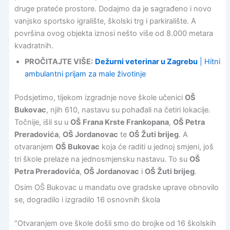
druge prateće prostore. Dodajmo da je sagrađeno i novo
vanjsko sportsko igralište, školski trg i parkiralište. A
površina ovog objekta iznosi nešto više od 8.000 metara
kvadratnih.
PROČITAJTE VIŠE:
Dežurni veterinar u Zagrebu
| Hitni
ambulantni prijam za male životinje
Podsjetimo, tijekom izgradnje nove škole učenici
OŠ
Bukovac
, njih 610, nastavu su pohađali na četiri lokacije.
Točnije, išli su u
OŠ Frana Krste Frankopana
,
OŠ Petra
Preradovića
,
OŠ Jordanovac
te
OŠ Žuti brijeg
. A
otvaranjem
OŠ Bukovac
koja će raditi u jednoj smjeni, još
tri škole prelaze na jednosmjensku nastavu. To su
OŠ
Petra Preradovića
,
OŠ Jordanovac
i
OŠ Žuti brijeg
.
Osim OŠ Bukovac u mandatu ove gradske uprave obnovilo
se, dogradilo i izgradilo 16 osnovnih škola
“Otvaranjem ove škole došli smo do brojke od 16 školskih