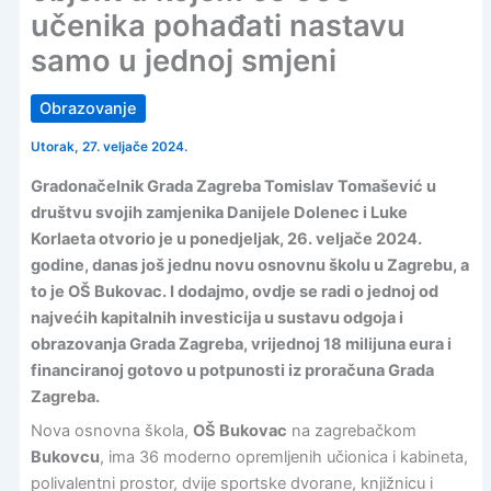
učenika pohađati nastavu
samo u jednoj smjeni
Obrazovanje
Utorak, 27. veljače 2024.
Gradonačelnik Grada Zagreba Tomislav Tomašević u
društvu svojih zamjenika Danijele Dolenec i Luke
Korlaeta otvorio je u ponedjeljak, 26. veljače 2024.
godine, danas još jednu novu osnovnu školu u Zagrebu, a
to je OŠ Bukovac. I dodajmo, ovdje se radi o jednoj od
najvećih kapitalnih investicija u sustavu odgoja i
obrazovanja Grada Zagreba, vrijednoj 18 milijuna eura i
financiranoj gotovo u potpunosti iz proračuna Grada
Zagreba.
Nova osnovna škola,
OŠ Bukovac
na zagrebačkom
Bukovcu
, ima 36 moderno opremljenih učionica i kabineta,
polivalentni prostor, dvije sportske dvorane, knjižnicu i