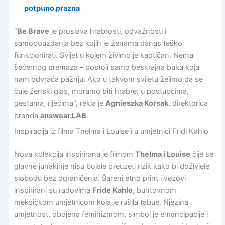
potpuno prazna
“
Be Brave
je proslava hrabrosti, odvažnosti i
samopouzdanja bez kojih je ženama danas teško
funkcionirati. Svijet u kojem živimo je kaotičan. Nema
šećernog premaza – postoji samo beskrajna buka koja
nam odvraća pažnju. Ako u takvom svijetu želimo da se
čuje ženski glas, moramo biti hrabre: u postupcima,
gestama, riječima”, rekla je
Agnieszka Korsak
, direktorica
brenda
answear.LAB
.
Inspiracija iz filma Thelma i Louise i u umjetnici Fridi Kahlo
Nova kolekcija inspirirana je filmom
Thelma i Louise
čije se
glavne junakinje nisu bojale preuzeti rizik kako bi doživjele
slobodu bez ograničenja. Šareni etno print i vezovi
inspirirani su radovima
Fride Kahlo
, buntovnom
meksičkom umjetnicom koja je rušila tabue. Njezina
umjetnost, obojena feminizmom, simbol je emancipacije i