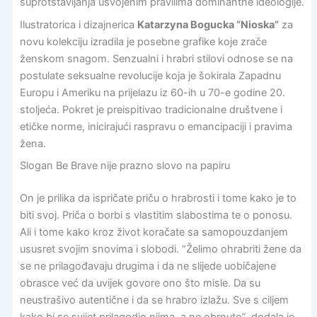
suprotstavljanja usvojenim pravilima dominantne ideologije.
Ilustratorica i dizajnerica
Katarzyna Bogucka “Nioska”
za
novu kolekciju izradila je posebne grafike koje zrače
ženskom snagom. Senzualni i hrabri stilovi odnose se na
postulate seksualne revolucije koja je šokirala Zapadnu
Europu i Ameriku na prijelazu iz 60-ih u 70-e godine 20.
stoljeća. Pokret je preispitivao tradicionalne društvene i
etičke norme, inicirajući raspravu o emancipaciji i pravima
žena.
Slogan Be Brave nije prazno slovo na papiru
On je prilika da ispričate priču o hrabrosti i tome kako je to
biti svoj. Priča o borbi s vlastitim slabostima te o ponosu.
Ali i tome kako kroz život koračate sa samopouzdanjem
ususret svojim snovima i slobodi. “Želimo ohrabriti žene da
se ne prilagođavaju drugima i da ne slijede uobičajene
obrasce već da uvijek govore ono što misle. Da su
neustrašivo autentične i da se hrabro izlažu. Sve s ciljem
kako bi se svijet prilagodio njima, a ne obrnuto”, dodala je