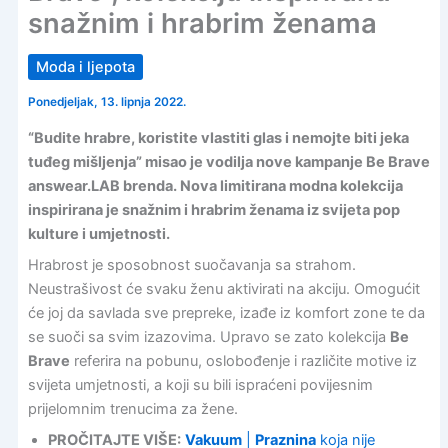
snažnim i hrabrim ženama
Moda i ljepota
Ponedjeljak, 13. lipnja 2022.
“Budite hrabre, koristite vlastiti glas i nemojte biti jeka
tuđeg mišljenja” misao je vodilja nove kampanje Be Brave
answear.LAB brenda. Nova limitirana modna kolekcija
inspirirana je snažnim i hrabrim ženama iz svijeta pop
kulture i umjetnosti.
Hrabrost je sposobnost suočavanja sa strahom.
Neustrašivost će svaku ženu aktivirati na akciju. Omogućit
će joj da savlada sve prepreke, izađe iz komfort zone te da
se suoči sa svim izazovima. Upravo se zato kolekcija
Be
Brave
referira na pobunu, oslobođenje i različite motive iz
svijeta umjetnosti, a koji su bili ispraćeni povijesnim
prijelomnim trenucima za žene.
PROČITAJTE VIŠE:
Vakuum
|
Praznina
koja nije