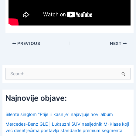
PREVIOUS
NEXT
S
e
a
r
c
Najnovije objave:
h
f
o
Silente singlom “Prije ili kasnije” najavljuje novi album
r
Mercedes-Benz GLE | Luksuzni SUV nasljednik M-Klase koji
:
već desetljećima postavlja standarde premium segmenta