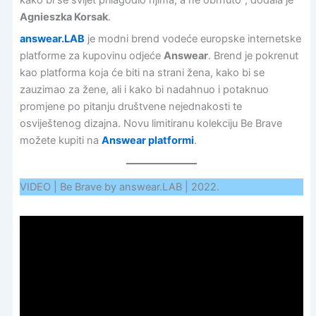
Agnieszka Korsak
.
answear.LAB
je modni brend vodeće europske internetske
platforme za kupovinu odjeće
Answear
. Brend je pokrenut
kao platforma koja će biti na strani žena, kako bi se
zauzimao za žene, ali i kako bi nadahnuo i potaknuo
promjene po pitanju društvene nejednakosti te
osviještenog dizajna. Novu limitiranu kolekciju Be Brave
možete kupiti na
Answear platformi
.
VIDEO | Be Brave by answear.LAB | 2022.