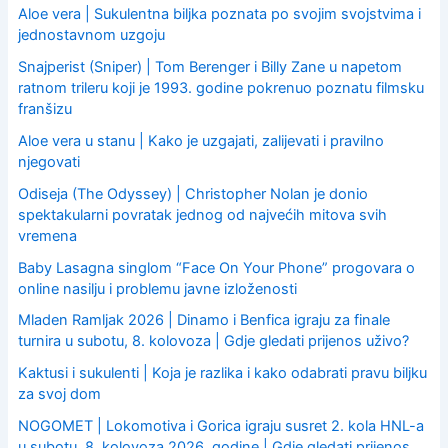
Aloe vera | Sukulentna biljka poznata po svojim svojstvima i
jednostavnom uzgoju
Snajperist (Sniper) | Tom Berenger i Billy Zane u napetom
ratnom trileru koji je 1993. godine pokrenuo poznatu filmsku
franšizu
Aloe vera u stanu | Kako je uzgajati, zalijevati i pravilno
njegovati
Odiseja (The Odyssey) | Christopher Nolan je donio
spektakularni povratak jednog od najvećih mitova svih
vremena
Baby Lasagna singlom “Face On Your Phone” progovara o
online nasilju i problemu javne izloženosti
Mladen Ramljak 2026 | Dinamo i Benfica igraju za finale
turnira u subotu, 8. kolovoza | Gdje gledati prijenos uživo?
Kaktusi i sukulenti | Koja je razlika i kako odabrati pravu biljku
za svoj dom
NOGOMET | Lokomotiva i Gorica igraju susret 2. kola HNL-a
u subotu, 8. kolovoza 2026. godine | Gdje gledati prijenos