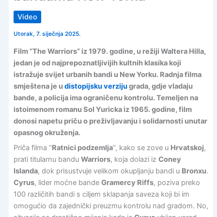
Video
Utorak, 7. siječnja 2025.
Film “The Warriors” iz 1979. godine, u režiji Waltera Hilla,
jedan je od najprepoznatljivijih kultnih klasika koji
istražuje svijet urbanih bandi u New Yorku. Radnja filma
smještena je u
distopijsku verziju
grada, gdje vladaju
bande, a policija ima ograničenu kontrolu. Temeljen na
istoimenom romanu Sol Yuricka iz 1965. godine, film
donosi napetu priču o preživljavanju i solidarnosti unutar
opasnog okruženja.
Priča filma “
Ratnici podzemlja
“, kako se zove u
Hrvatskoj
,
prati titularnu bandu
Warriors
, koja dolazi iz
Coney
Islanda
, dok prisustvuje velikom okupljanju bandi u
Bronxu
.
Cyrus
, lider moćne bande
Gramercy Riffs
, poziva preko
100 različitih bandi s ciljem sklapanja saveza koji bi im
omogućio da zajednički preuzmu kontrolu nad gradom. No,