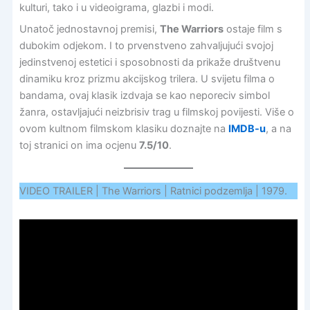
kulturi, tako i u videoigrama, glazbi i modi.
Unatoč jednostavnoj premisi,
The Warriors
ostaje film s
dubokim odjekom. I to prvenstveno zahvaljujući svojoj
jedinstvenoj estetici i sposobnosti da prikaže društvenu
dinamiku kroz prizmu akcijskog trilera. U svijetu filma o
bandama, ovaj klasik izdvaja se kao neporeciv simbol
žanra, ostavljajući neizbrisiv trag u filmskoj povijesti. Više o
ovom kultnom filmskom klasiku doznajte na
IMDB-u
, a na
toj stranici on ima ocjenu
7.5/10
.
VIDEO TRAILER | The Warriors | Ratnici podzemlja | 1979.