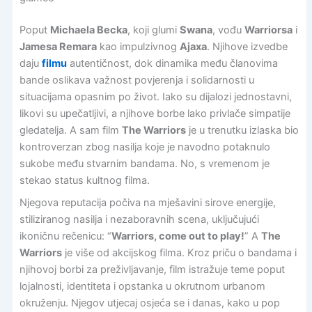
Poput
Michaela Becka
, koji glumi
Swana
, vođu
Warriorsa
i
Jamesa Remara
kao impulzivnog
Ajaxa
. Njihove izvedbe
daju
filmu
autentičnost, dok dinamika među članovima
bande oslikava važnost povjerenja i solidarnosti u
situacijama opasnim po život. Iako su dijalozi jednostavni,
likovi su upečatljivi, a njihove borbe lako privlače simpatije
gledatelja. A sam film
The Warriors
je u trenutku izlaska bio
kontroverzan zbog nasilja koje je navodno potaknulo
sukobe među stvarnim bandama. No, s vremenom je
stekao status kultnog filma.
Njegova reputacija počiva na mješavini sirove energije,
stiliziranog nasilja i nezaboravnih scena, uključujući
ikoničnu rečenicu: “
Warriors, come out to play!
” A
The
Warriors
je više od akcijskog filma. Kroz priču o bandama i
njihovoj borbi za preživljavanje, film istražuje teme poput
lojalnosti, identiteta i opstanka u okrutnom urbanom
okruženju. Njegov utjecaj osjeća se i danas, kako u pop