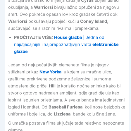
situacija se drastično mijenja kada je
Cyrus
ubijen usred
okupljanja, a
Warriorsi
bivaju lažno optuženi za njegovu
smrt. Ovo pokreće opasan lov kroz gradske četvrti dok
Warriorsi
pokušavaju pobjeći kući u
Coney Island
,
suočavajući se s raznim rivalima i preprekama.
PROČITAJTE VIŠE:
House glazba
| Jedna od
najutjecajnijih i najprepoznatljivijih vrsta
elektroničke
glazbe
Jedan od najupečatljivijih elemenata filma je njegov
stilizirani prikaz
New Yorka
, u kojem su mračne ulice,
grafitima prekrivene podzemne željeznice i sumorna
atmosfera dio priče.
Hill
je koristio noćne snimke kako bi
stvorio gotovo nadrealan ambijent, gdje grad djeluje kao
labirint ispunjen prijetnjama. A svaka banda ima jedinstveni
izgled i identitet. Od
Baseball Furiesa
, koji nose bejzbolske
uniforme i boje lica, do
Lizziesa
, bande koju čine žene.
Glumačka postava filma uključuje tada relativno nepoznate
glumce