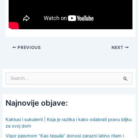
PREVIOUS
NEXT
S
e
a
r
c
Najnovije objave:
h
f
o
Kaktusi i sukulenti | Koja je razlika i kako odabrati pravu biljku
r
za svoj dom
:
Vigor pjesmom “Kao tequila” donosi zarazni latino ritam i