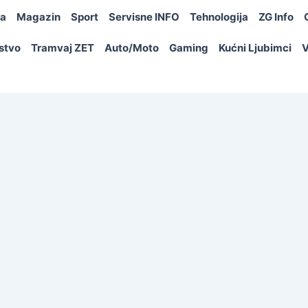
ja
Magazin
Sport
Servisne INFO
Tehnologija
ZG Info
rstvo
Tramvaj ZET
Auto/Moto
Gaming
Kućni Ljubimci
V