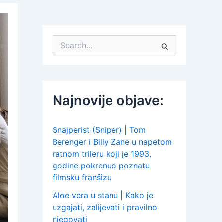
S
e
a
r
c
h
Najnovije objave:
f
o
r
:
Snajperist (Sniper) | Tom
Berenger i Billy Zane u napetom
ratnom trileru koji je 1993.
godine pokrenuo poznatu
filmsku franšizu
Aloe vera u stanu | Kako je
uzgajati, zalijevati i pravilno
njegovati