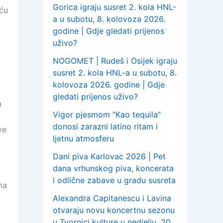
Gorica igraju susret 2. kola HNL-
šću
a u subotu, 8. kolovoza 2026.
godine | Gdje gledati prijenos
uživo?
NOGOMET | Rudeš i Osijek igraju
susret 2. kola HNL-a u subotu, 8.
kolovoza 2026. godine | Gdje
gledati prijenos uživo?
a
Vigor pjesmom “Kao tequila”
donosi zarazni latino ritam i
ve
ljetnu atmosferu
Dani piva Karlovac 2026 | Pet
dana vrhunskog piva, koncerata
i odlične zabave u gradu susreta
ma
Alexandra Capitanescu i Lavina
otvaraju novu koncertnu sezonu
u Tvornici kulture u nedjelju, 20.