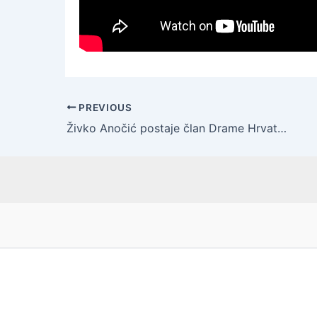
PREVIOUS
Živko Anočić postaje član Drame Hrvatskoga narodnog kazališta u Zagrebu!