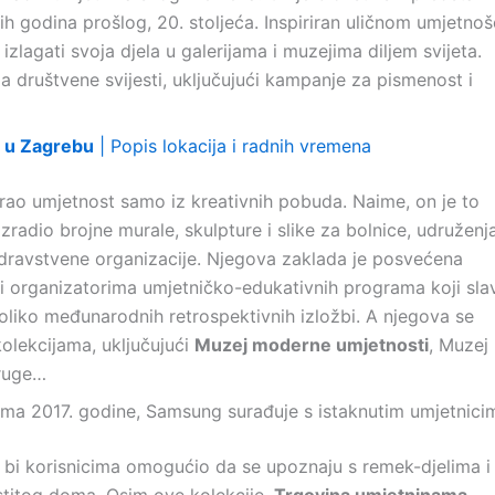
 godina prošlog, 20. stoljeća. Inspiriran uličnom umjetno
izlagati svoja djela u galerijama i muzejima diljem svijeta.
a društvene svijesti, uključujući kampanje za pismenost i
 u Zagrebu
| Popis lokacija i radnih vremena
arao umjetnost samo iz kreativnih pobuda. Naime, on je to
izradio brojne murale, skulpture i slike za bolnice, udruženj
zdravstvene organizacije. Njegova zaklada je posvećena
 i organizatorima umjetničko-edukativnih programa koji sla
oliko međunarodnih retrospektivnih izložbi. A njegova se
kolekcijama, uključujući
Muzej moderne umjetnosti
, Muzej
druge…
ma 2017. godine, Samsung surađuje s istaknutim umjetnici
o bi korisnicima omogućio da se upoznaju s remek-djelima i