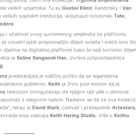
stitog doma. Osim ove kolekcije,
Trgovina umjetninama
ela velikih umjetnika. Tu su
Gustav Klimt
, Kandinsky i
Van
e velikih svjetskih institucija, uključujući londonski
Tate
,
vedere
.
u i vitalnost ovog suvremenog umjetnika na platformu
 je vizualni jezik prepoznatljiv diljem svijeta i sretni smo št
jelima na digitalnoj platformi kako bi naši korisnici dilje
rekla je
Seline Sangsook Han
, izvršna potpredsjednica
g
.
ama
predstavljala je odličnu priliku da se legendarna
 svjetskom publikom.
Keith
je živio pod motom da je
me
televizori omogućavaju da njegov rad uđe u domove
ili upoznati s njegovim radom. Nadamo se da će ova kolekcij
jeđe”, rekao je
David Stark
, osnivač i predsjednik
Artestara
,
jetovanje koje zastupa
Keith Haring Studio
. Više o
Keithu