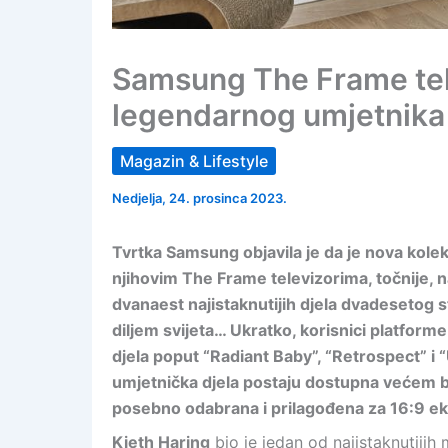
Samsung The Frame tele
legendarnog umjetnika
Magazin & Lifestyle
Nedjelja, 24. prosinca 2023.
Tvrtka Samsung objavila je da je nova kole
njihovim The Frame televizorima, točnije, n
dvanaest najistaknutijih djela dvadesetog 
diljem svijeta… Ukratko, korisnici platform
djela poput “Radiant Baby”, “Retrospect” i
umjetnička djela postaju dostupna većem bro
posebno odabrana i prilagođena za 16:9 e
Kieth Haring
bio je jedan od najistaknutijih