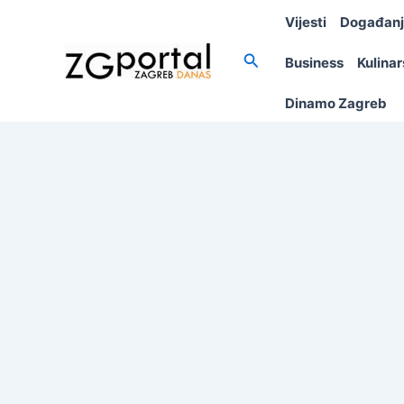
Skip
Vijesti
Događan
to
content
Search
Business
Kulina
Dinamo Zagreb