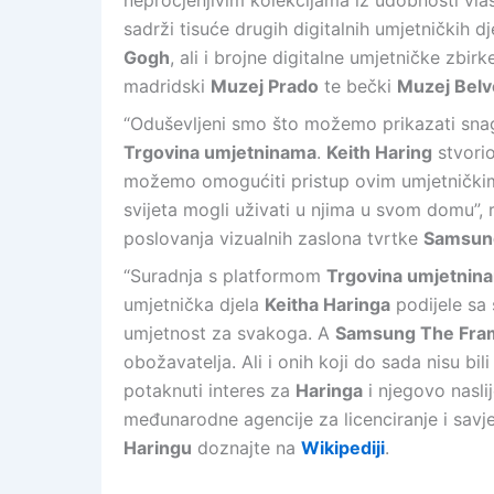
neprocjenjivim kolekcijama iz udobnosti vla
sadrži tisuće drugih digitalnih umjetničkih dj
Gogh
, ali i brojne digitalne umjetničke zbirk
madridski
Muzej Prado
te bečki
Muzej Bel
“Oduševljeni smo što možemo prikazati snag
Trgovina umjetninama
.
Keith Haring
stvorio
možemo omogućiti pristup ovim umjetničkim d
svijeta mogli uživati u njima u svom domu”, 
poslovanja vizualnih zaslona tvrtke
Samsun
“Suradnja s platformom
Trgovina umjetnin
umjetnička djela
Keitha Haringa
podijele sa
umjetnost za svakoga. A
Samsung The Fra
obožavatelja. Ali i onih koji do sada nisu b
potaknuti interes za
Haringa
i njegovo nasli
međunarodne agencije za licenciranje i sav
Haringu
doznajte na
Wikipediji
.