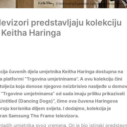
vizori predstavljaju kolekciju
 Keitha Haringa
kcija čuvenih djela umjetnika Keitha Haringa dostupna na
a platformi “Trgovina umjetninama”. A ovu kolekciju čini
stoljeća koja donose njegovo neizbrisivo nasljeđe u domo
e “Trgovine umjetninama” od sada imaju priliku prikazivati
 “Untitled (Dancing Dogs)”, čime ova čuvena Haringova
ju korisnika diljem svijeta. I dodajmo, kolekcija je
kran Samsung The Frame televizora.
 mladih umjetnika svog vremena. On je bio istinski predstavn