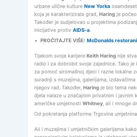
urbane ulične kulture
New Yorka
osamdesetih
koja je karakterizirala grad,
Haring
je počeo 
Također je sudjelovao u projektima podizanj
inicijative protiv
AIDS-a
.
PROČITAJTE VIŠE:
McDonalds restorani
Tijekom svoje karijere
Keith Haring
nije stv
radio i za dobrobit svoje zajednice. Tako je 
za pomoć siromašnoj djeci i razne lokalne 
suradnji s muzejima, galerijama, izdavačima
njegov rad. Također,
Haring
je bio tema nek
djela nalaze u značajnim privatnim i javnim 
američke umjetnosti
Whitney
, ali i mnoge 
Od pokretanja platforme Trgovina umjetnina
Ali i muzejima i umjetničkim galerijama kak