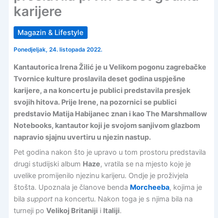
karijere
Magazin & Lifestyle
Ponedjeljak, 24. listopada 2022.
Kantautorica Irena Žilić je u Velikom pogonu zagrebačke
Tvornice kulture proslavila deset godina uspješne
karijere, a na koncertu je publici predstavila presjek
svojih hitova. Prije Irene, na pozornici se publici
predstavio Matija Habijanec znan i kao The Marshmallow
Notebooks, kantautor koji je svojom sanjivom glazbom
napravio sjajnu uvertiru u njezin nastup.
Pet godina nakon što je upravo u tom prostoru predstavila
drugi studijski album
Haze
, vratila se na mjesto koje je
uvelike promijenilo njezinu karijeru. Ondje je proživjela
štošta. Upoznala je članove benda
Morcheeba
, kojima je
bila
support
na koncertu. Nakon toga je s njima bila na
turneji po
Velikoj Britaniji
i
Italiji
.