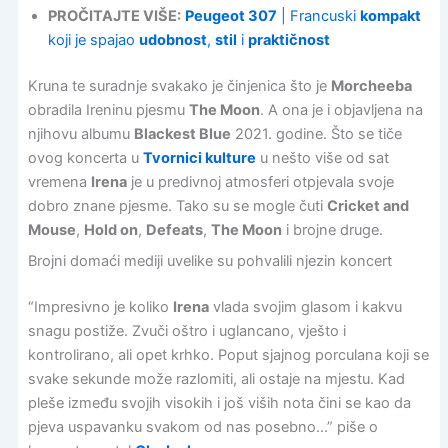
PROČITAJTE VIŠE:
Peugeot 307
| Francuski
kompakt
koji je spajao
udobnost
,
stil
i
praktičnost
Kruna te suradnje svakako je činjenica što je
Morcheeba
obradila Ireninu pjesmu
The Moon
. A ona je i objavljena na
njihovu albumu
Blackest Blue
2021. godine. Što se tiče
ovog koncerta u
Tvornici kulture
u nešto više od sat
vremena
Irena
je u predivnoj atmosferi otpjevala svoje
dobro znane pjesme. Tako su se mogle čuti
Cricket and
Mouse
,
Hold on
,
Defeats
,
The Moon
i brojne druge.
Brojni domaći mediji uvelike su pohvalili njezin koncert
“Impresivno je koliko
Irena
vlada svojim glasom i kakvu
snagu postiže. Zvuči oštro i uglancano, vješto i
kontrolirano, ali opet krhko. Poput sjajnog porculana koji se
svake sekunde može razlomiti, ali ostaje na mjestu. Kad
pleše između svojih visokih i još viših nota čini se kao da
pjeva uspavanku svakom od nas posebno…” piše o