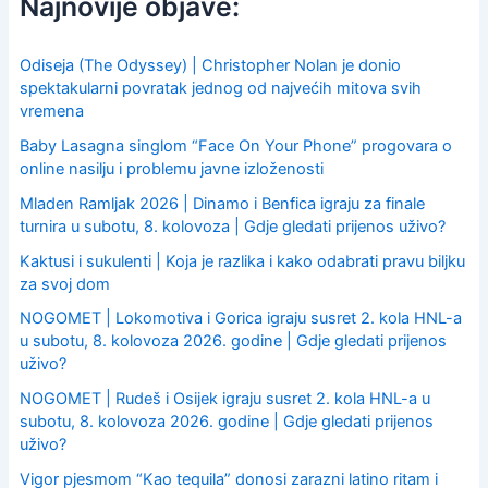
Najnovije objave:
h
f
o
Odiseja (The Odyssey) | Christopher Nolan je donio
r
spektakularni povratak jednog od najvećih mitova svih
:
vremena
Baby Lasagna singlom “Face On Your Phone” progovara o
online nasilju i problemu javne izloženosti
Mladen Ramljak 2026 | Dinamo i Benfica igraju za finale
turnira u subotu, 8. kolovoza | Gdje gledati prijenos uživo?
Kaktusi i sukulenti | Koja je razlika i kako odabrati pravu biljku
za svoj dom
NOGOMET | Lokomotiva i Gorica igraju susret 2. kola HNL-a
u subotu, 8. kolovoza 2026. godine | Gdje gledati prijenos
uživo?
NOGOMET | Rudeš i Osijek igraju susret 2. kola HNL-a u
subotu, 8. kolovoza 2026. godine | Gdje gledati prijenos
uživo?
Vigor pjesmom “Kao tequila” donosi zarazni latino ritam i