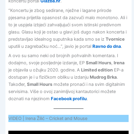
koncertu portal
Glazba.hr
.
“Koncertu je zbog sedirane, nježne i lagane prirode
pjesama prijetila opasnost da zazvuči malo monotono. Ali i
to je uspjela izbjeći zahvaljujući svom istinski predivnom
glasu. Glasu koji je ostao u glavi još dugo nakon koncerta i
predstavljao idealnog suputnika kada smo se iz
Tvornice
uputili u zagrebačku noć…”, javio je portal
Ravno do dna
.
A ovo su samo neki od brojnih pohvalnih komentara. I
dodajmo, svoje posljednje izdanje, EP
Small Hours
,
Irena
je objavila u ožujku 2020. godine. A
Limited edition
EP-a
dostupan je i u fizičkom obliku u izdanju
Mudrog Brka
.
Također,
Small Hours
možete pronaći i na svim digitalnim
servisima. Više o ovoj zanimljivoj kantautorici možete
doznati na njezinom
Facebook profilu
.
VIDEO | Irena Žilić – Cricket and Mouse