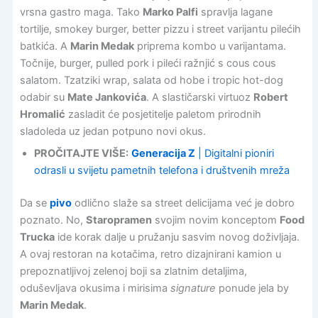
vrsna gastro maga. Tako
Marko Palfi
spravlja lagane
tortilje, smokey burger, better pizzu i street varijantu pilećih
batkića. A
Marin Medak
priprema kombo u varijantama.
Točnije, burger, pulled pork i pileći ražnjić s cous cous
salatom. Tzatziki wrap, salata od hobe i tropic hot-dog
odabir su
Mate Jankovića
. A slastičarski virtuoz
Robert
Hromalić
zasladit će posjetitelje paletom prirodnih
sladoleda uz jedan potpuno novi okus.
PROČITAJTE VIŠE:
Generacija Z
| Digitalni pioniri
odrasli u svijetu pametnih telefona i društvenih mreža
Da se
pivo
odlično slaže sa street delicijama već je dobro
poznato. No,
Staropramen
svojim novim konceptom
Food
Trucka
ide korak dalje u pružanju sasvim novog doživljaja.
A ovaj restoran na kotačima, retro dizajnirani kamion u
prepoznatljivoj zelenoj boji sa zlatnim detaljima,
oduševljava okusima i mirisima
signature
ponude jela by
Marin Medak
.