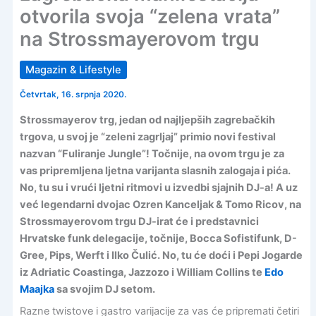
otvorila svoja “zelena vrata”
na Strossmayerovom trgu
Magazin & Lifestyle
Četvrtak, 16. srpnja 2020.
Strossmayerov trg, jedan od najljepših zagrebačkih
trgova, u svoj je “zeleni zagrljaj” primio novi festival
nazvan “Fuliranje Jungle”! Točnije, na ovom trgu je za
vas pripremljena ljetna varijanta slasnih zalogaja i pića.
No, tu su i vrući ljetni ritmovi u izvedbi sjajnih DJ-a! A uz
već legendarni dvojac Ozren Kanceljak & Tomo Ricov, na
Strossmayerovom trgu DJ-irat će i predstavnici
Hrvatske funk delegacije, točnije, Bocca Sofistifunk, D-
Gree, Pips, Werft i Ilko Čulić. No, tu će doći i Pepi Jogarde
iz Adriatic Coastinga, Jazzozo i William Collins te
Edo
Maajka
sa svojim DJ setom.
Razne twistove i gastro varijacije za vas će pripremati četiri