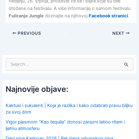
nedjelju, 26. srpnja, prodavat će se i biljke koje su bile
izložene na festivalu. A više informacija o samom festivalu
Fuliranje Jungle
doznajte na njihovoj
Facebook stranici
.
PREVIOUS
NEXT
S
e
a
r
c
Najnovije objave:
h
f
o
Kaktusi i sukulenti | Koja je razlika i kako odabrati pravu biljku
r
za svoj dom
:
Vigor pjesmom “Kao tequila” donosi zarazni latino ritam i
ljetnu atmosferu
Dani piva Karlovac 2026 | Pet dana vrhunskog piva,