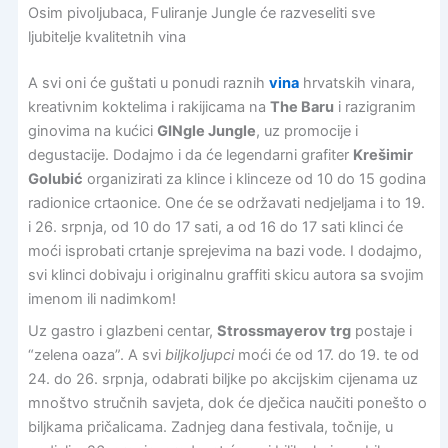
Osim pivoljubaca, Fuliranje Jungle će razveseliti sve
ljubitelje kvalitetnih vina
A svi oni će guštati u ponudi raznih
vina
hrvatskih vinara,
kreativnim koktelima i rakijicama na
The Baru
i razigranim
ginovima na kućici
GINgle Jungle
, uz promocije i
degustacije. Dodajmo i da će legendarni grafiter
Krešimir
Golubić
organizirati za klince i klinceze od 10 do 15 godina
radionice crtaonice. One će se održavati nedjeljama i to 19.
i 26. srpnja, od 10 do 17 sati, a od 16 do 17 sati klinci će
moći isprobati crtanje sprejevima na bazi vode. I dodajmo,
svi klinci dobivaju i originalnu graffiti skicu autora sa svojim
imenom ili nadimkom!
Uz gastro i glazbeni centar,
Strossmayerov trg
postaje i
“zelena oaza”. A svi
biljkoljupci
moći će od 17. do 19. te od
24. do 26. srpnja, odabrati biljke po akcijskim cijenama uz
mnoštvo stručnih savjeta, dok će dječica naučiti ponešto o
biljkama pričalicama. Zadnjeg dana festivala, točnije, u