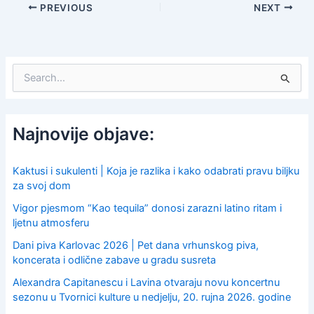
PREVIOUS
NEXT
S
e
a
r
c
Najnovije objave:
h
f
o
Kaktusi i sukulenti | Koja je razlika i kako odabrati pravu biljku
r
za svoj dom
:
Vigor pjesmom “Kao tequila” donosi zarazni latino ritam i
ljetnu atmosferu
Dani piva Karlovac 2026 | Pet dana vrhunskog piva,
koncerata i odlične zabave u gradu susreta
Alexandra Capitanescu i Lavina otvaraju novu koncertnu
sezonu u Tvornici kulture u nedjelju, 20. rujna 2026. godine