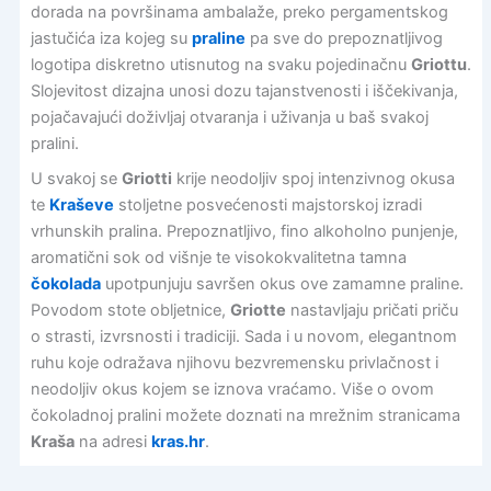
dorada na površinama ambalaže, preko pergamentskog
jastučića iza kojeg su
praline
pa sve do prepoznatljivog
logotipa diskretno utisnutog na svaku pojedinačnu
Griottu
.
Slojevitost dizajna unosi dozu tajanstvenosti i iščekivanja,
pojačavajući doživljaj otvaranja i uživanja u baš svakoj
pralini.
U svakoj se
Griotti
krije neodoljiv spoj intenzivnog okusa
te
Kraševe
stoljetne posvećenosti majstorskoj izradi
vrhunskih pralina. Prepoznatljivo, fino alkoholno punjenje,
aromatični sok od višnje te visokokvalitetna tamna
čokolada
upotpunjuju savršen okus ove zamamne praline.
Povodom stote obljetnice,
Griotte
nastavljaju pričati priču
o strasti, izvrsnosti i tradiciji. Sada i u novom, elegantnom
ruhu koje odražava njihovu bezvremensku privlačnost i
neodoljiv okus kojem se iznova vraćamo. Više o ovom
čokoladnoj pralini možete doznati na mrežnim stranicama
Kraša
na adresi
kras.hr
.