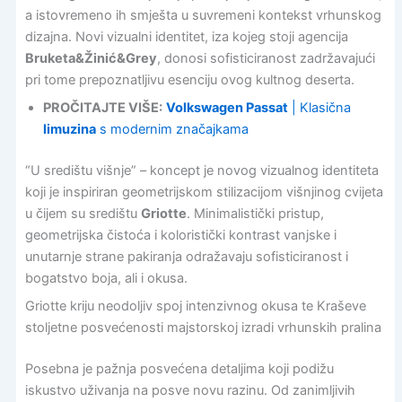
a istovremeno ih smješta u suvremeni kontekst vrhunskog
dizajna. Novi vizualni identitet, iza kojeg stoji agencija
Bruketa&Žinić&Grey
, donosi sofisticiranost zadržavajući
pri tome prepoznatljivu esenciju ovog kultnog deserta.
PROČITAJTE VIŠE:
Volkswagen Passat
| Klasična
limuzina
s modernim značajkama
“U središtu višnje” – koncept je novog vizualnog identiteta
koji je inspiriran geometrijskom stilizacijom višnjinog cvijeta
u čijem su središtu
Griotte
. Minimalistički pristup,
geometrijska čistoća i koloristički kontrast vanjske i
unutarnje strane pakiranja odražavaju sofisticiranost i
bogatstvo boja, ali i okusa.
Griotte kriju neodoljiv spoj intenzivnog okusa te Kraševe
stoljetne posvećenosti majstorskoj izradi vrhunskih pralina
Posebna je pažnja posvećena detaljima koji podižu
iskustvo uživanja na posve novu razinu. Od zanimljivih