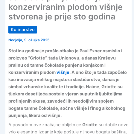
konzerviranim plodom višnje
stvorena je prije sto godina
Kulinarstvo
Nedjelja, 9. ožujka 2025.
Stotinu godina je prošlo otkako je Paul Exner osmislio i
proizveo “Griotte”, tada Unionovu, a danas Kraševu
pralinu od tamne čokolade punjenu konjakom i
konzerviranim plodom
višnje
. A ono što je tada započelo
kao inovacija velikog majstora slastičarstva, danas je
simbol vrhunske kvalitete i tradicije. Naime, Griotte su
tijekom desetljeća postale vjeran suputnik ljubiteljima
profinjenih okusa, zavodeći ih neodoljivim spojem
bogate tamne čokolade, sočne višnje i finog alkoholnog
punjenja, likera od višnje.
A povodom ove značajne obljetnice
Griotte
su dobile novo
vrlo elegantno izdanje koje poštuje njihovu bogatu baštinu,