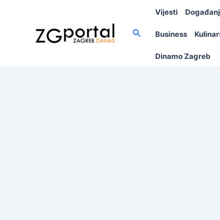
Skip
Vijesti
Događan
to
content
Search
Business
Kulina
Dinamo Zagreb