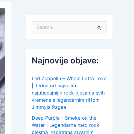
S
e
a
r
c
h
Najnovije objave:
f
o
r
:
Led Zeppelin – Whole Lotta Love
| Jedna od najvećih i
najutjecajnijih rock pjesama svih
vremena s legendarnim riffom
Jimmyja Pagea
Deep Purple – Smoke on the
Water | Legendarna hard rock
pjesma inspirirana stvarnim