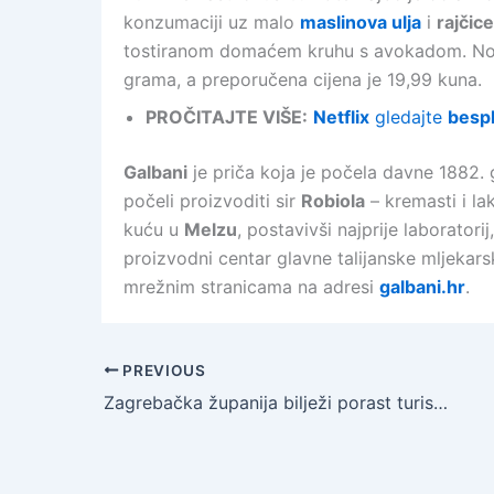
konzumaciji uz malo
maslinova ulja
i
rajčice
tostiranom domaćem kruhu s avokadom. N
grama, a preporučena cijena je 19,99 kuna.
PROČITAJTE VIŠE:
Netflix
gledajte
besp
Galbani
je priča koja je počela davne 1882.
počeli proizvoditi sir
Robiola
– kremasti i la
kuću u
Melzu
, postavivši najprije laborator
proizvodni centar glavne talijanske mljekars
mrežnim stranicama na adresi
galbani.hr
.
PREVIOUS
Zagrebačka županija bilježi porast turističkih dolazaka od 14 posto u odnosu na 2018. godinu