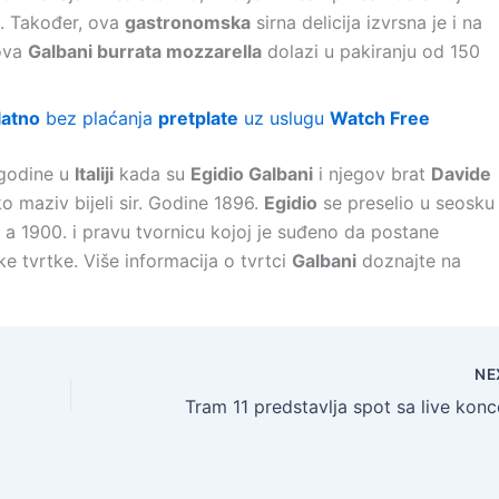
. Također, ova
gastronomska
sirna delicija izvrsna je i na
ova
Galbani burrata mozzarella
dolazi u pakiranju od 150
latno
bez plaćanja
pretplate
uz uslugu
Watch Free
 godine u
Italiji
kada su
Egidio Galbani
i njegov brat
Davide
ko maziv bijeli sir. Godine 1896.
Egidio
se preselio u seosku
ij, a 1900. i pravu tvornicu kojoj je suđeno da postane
ke tvrtke. Više informacija o tvrtci
Galbani
doznajte na
NE