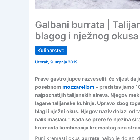
Galbani burrata | Talija
blagog i nježnog okusa
Kulinarstvo
Utorak, 9. srpnja 2019.
Prave gastroljupce razveseliti će vijest d
posebnom
mozzarellom
– predstavljamo “G
najpoznatijih talijanskih sireva. Njegov mek
lagane talijanske kuhinje. Upravo zbog tog
blagi i nježni okus. Njegov naziv dolazi od t
nalik maslacu”. Kada se prereže njezina sir
kremasta kombinacija kremastog sira stracci
Puni kremasti okus
burrate
najbolje dolazi d