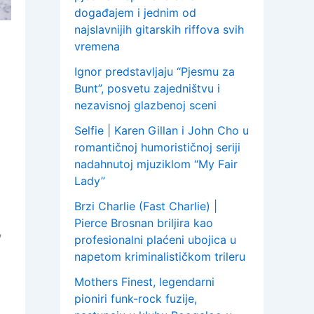
događajem i jednim od
najslavnijih gitarskih riffova svih
vremena
Ignor predstavljaju “Pjesmu za
Bunt”, posvetu zajedništvu i
nezavisnoj glazbenoj sceni
Selfie | Karen Gillan i John Cho u
romantičnoj humorističnoj seriji
nadahnutoj mjuziklom “My Fair
Lady”
Brzi Charlie (Fast Charlie) |
Pierce Brosnan briljira kao
,
profesionalni plaćeni ubojica u
napetom kriminalističkom trileru
Mothers Finest, legendarni
pioniri funk-rock fuzije,