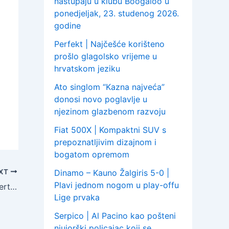
nastupaju u klubu Boogaloo u
ponedjeljak, 23. studenog 2026.
godine
Perfekt | Najčešće korišteno
prošlo glagolsko vrijeme u
hrvatskom jeziku
Ato singlom “Kazna najveća”
donosi novo poglavlje u
njezinom glazbenom razvoju
Fiat 500X | Kompaktni SUV s
prepoznatljivim dizajnom i
bogatom opremom
XT
Dinamo – Kauno Žalgiris 5-0 |
Plavi jednom nogom u play-offu
Tram 11 predstavlja spot sa live koncerta iz Doma sportova za pjesmu “Vrućina gradskog asfalta”
Lige prvaka
Serpico | Al Pacino kao pošteni
njujorški policajac koji se