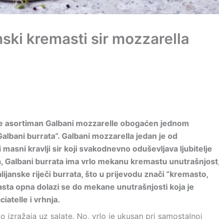
nski kremasti sir mozzarella
a je asortiman Galbani mozzarelle obogaćen jednom
albani burrata”. Galbani mozzarella jedan je od
i masni kravlji sir koji svakodnevno oduševljava ljubitelje
a, Galbani burrata ima vrlo mekanu kremastu unutrašnjost
alijanske riječi burrata, što u prijevodu znači “kremasto,
asta opna dolazi se do mekane unutrašnjosti koja je
atelle i vrhnja.
o izražaja uz salate. No, vrlo je ukusan pri samostalnoj