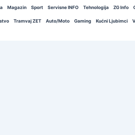
ja
Magazin
Sport
Servisne INFO
Tehnologija
ZG Info
rstvo
Tramvaj ZET
Auto/Moto
Gaming
Kućni Ljubimci
V