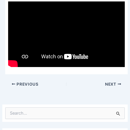
PREVIOUS
NEXT
S
e
a
r