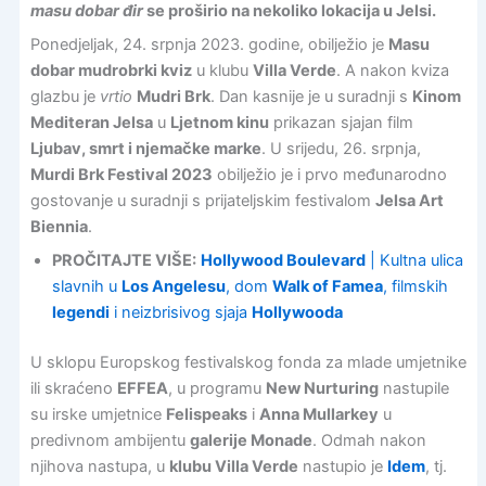
masu dobar đir
se proširio na nekoliko lokacija u Jelsi.
Ponedjeljak, 24. srpnja 2023. godine, obilježio je
Masu
dobar mudrobrki kviz
u klubu
Villa Verde
. A nakon kviza
glazbu je
vrtio
Mudri Brk
. Dan kasnije je u suradnji s
Kinom
Mediteran Jelsa
u
Ljetnom kinu
prikazan sjajan film
Ljubav, smrt i njemačke marke
. U srijedu, 26. srpnja,
Murdi Brk Festival 2023
obilježio je i prvo međunarodno
gostovanje u suradnji s prijateljskim festivalom
Jelsa Art
Biennia
.
PROČITAJTE VIŠE:
Hollywood Boulevard
| Kultna ulica
slavnih u
Los Angelesu
, dom
Walk of Famea
, filmskih
legendi
i neizbrisivog sjaja
Hollywooda
U sklopu Europskog festivalskog fonda za mlade umjetnike
ili skraćeno
EFFEA
, u programu
New Nurturing
nastupile
su irske umjetnice
Felispeaks
i
Anna Mullarkey
u
predivnom ambijentu
galerije Monade
. Odmah nakon
njihova nastupa, u
klubu Villa Verde
nastupio je
Idem
, tj.