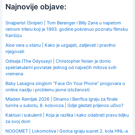
c
Najnovije objave:
h
f
o
Snajperist (Sniper) | Tom Berenger i Billy Zane u napetom
r
ratnom trileru koji je 1993. godine pokrenuo poznatu filmsku
:
franšizu
Aloe vera u stanu | Kako je uzgajati, zalijevati i pravilno
njegovati
Odiseja (The Odyssey) | Christopher Nolan je donio
spektakularni povratak jednog od najvećih mitova svih
vremena
Baby Lasagna singlom “Face On Your Phone” progovara o
online nasilju i problemu javne izloženosti
Mladen Ramljak 2026 | Dinamo i Benfica igraju za finale
turnira u subotu, 8. kolovoza | Gdje gledati prijenos uživo?
Kaktusi i sukulenti | Koja je razlika i kako odabrati pravu biljku
za svoj dom
NOGOMET | Lokomotiva i Gorica igraju susret 2. kola HNL-a