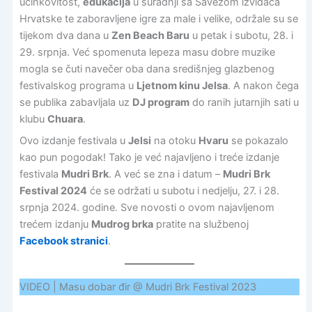
učinkovitost,
edukacija
u suradnji sa Savezom izviđača
Hrvatske te zaboravljene igre za male i velike, održale su se
tijekom dva dana u
Zen Beach Baru
u petak i subotu, 28. i
29. srpnja. Već spomenuta lepeza masu dobre muzike
mogla se čuti navečer oba dana središnjeg glazbenog
festivalskog programa u
Ljetnom kinu Jelsa
. A nakon čega
se publika zabavljala uz
DJ program
do ranih jutarnjih sati u
klubu
Chuara
.
Ovo izdanje festivala u
Jelsi
na otoku
Hvaru
se pokazalo
kao pun pogodak! Tako je već najavljeno i treće izdanje
festivala
Mudri Brk
. A već se zna i datum –
Mudri Brk
Festival 2024
će se održati u subotu i nedjelju, 27. i 28.
srpnja 2024. godine. Sve novosti o ovom najavljenom
trećem izdanju
Mudrog brka
pratite na službenoj
Facebook stranici
.
VIDEO | Masu dobar đir @ Mudri Brk Festival 2023