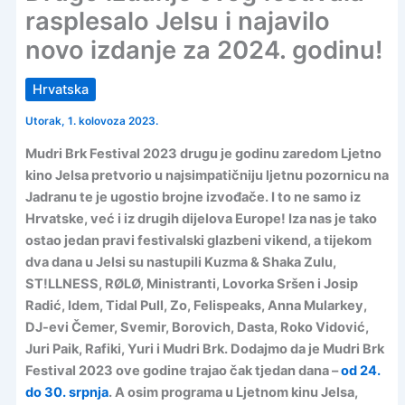
rasplesalo Jelsu i najavilo
novo izdanje za 2024. godinu!
Hrvatska
Utorak, 1. kolovoza 2023.
Mudri Brk Festival 2023 drugu je godinu zaredom Ljetno
kino Jelsa pretvorio u najsimpatičniju ljetnu pozornicu na
Jadranu te je ugostio brojne izvođače. I to ne samo iz
Hrvatske, već i iz drugih dijelova Europe! Iza nas je tako
ostao jedan pravi festivalski glazbeni vikend, a tijekom
dva dana u Jelsi su nastupili Kuzma & Shaka Zulu,
ST!LLNESS, RØLØ, Ministranti, Lovorka Sršen i Josip
Radić, Idem, Tidal Pull, Zo, Felispeaks, Anna Mularkey,
DJ-evi Čemer, Svemir, Borovich, Dasta, Roko Vidović,
Juri Paik, Rafiki, Yuri i Mudri Brk. Dodajmo da je Mudri Brk
Festival 2023 ove godine trajao čak tjedan dana –
od 24.
do 30. srpnja
. A osim programa u Ljetnom kinu Jelsa,