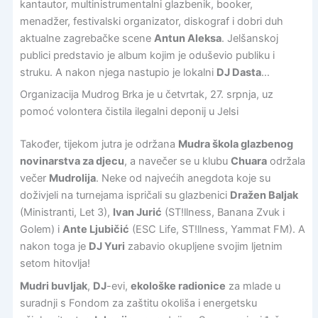
kantautor, multinistrumentalni glazbenik, booker,
menadžer, festivalski organizator, diskograf i dobri duh
aktualne zagrebačke scene
Antun Aleksa
. Jelšanskoj
publici predstavio je album kojim je oduševio publiku i
struku. A nakon njega nastupio je lokalni
DJ Dasta
…
Organizacija Mudrog Brka je u četvrtak, 27. srpnja, uz
pomoć volontera čistila ilegalni deponij u Jelsi
Također, tijekom jutra je održana
Mudra škola glazbenog
novinarstva za djecu
, a navečer se u klubu
Chuara
održala
večer
Mudrolija
. Neke od najvećih anegdota koje su
doživjeli na turnejama ispričali su glazbenici
Dražen Baljak
(Ministranti, Let 3),
Ivan Jurić
(ST!llness, Banana Zvuk i
Golem) i
Ante Ljubičić
(ESC Life, ST!llness, Yammat FM). A
nakon toga je
DJ Yuri
zabavio okupljene svojim ljetnim
setom hitovlja!
Mudri buvljak
,
DJ
-evi,
ekološke radionice
za mlade u
suradnji s Fondom za zaštitu okoliša i energetsku