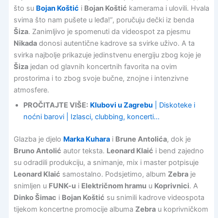
što su
Bojan Koštić
i
Bojan Koštić
kamerama i ulovili. Hvala
svima što nam pušete u leđa!”, poručuju dečki iz benda
Šiza
. Zanimljivo je spomenuti da videospot za pjesmu
Nikada
donosi autentične kadrove sa svirke uživo. A ta
svirka najbolje prikazuje jedinstvenu energiju zbog koje je
Šiza
jedan od glavnih koncertnih favorita na ovim
prostorima i to zbog svoje bučne, znojne i intenzivne
atmosfere.
PROČITAJTE VIŠE:
Klubovi u Zagrebu
| Diskoteke i
noćni barovi | Izlasci, clubbing, koncerti…
Glazba je djelo
Marka Kuhara
i
Brune Antolića
, dok je
Bruno Antolić
autor teksta.
Leonard Klaić
i bend zajedno
su odradili produkciju, a snimanje, mix i master potpisuje
Leonard Klaić
samostalno. Podsjetimo, album
Zebra
je
snimljen u
FUNK-u
i
Električnom hramu
u
Koprivnici
. A
Dinko Šimac
i
Bojan Koštić
su snimili kadrove videospota
tijekom koncertne promocije albuma
Zebra
u koprivničkom