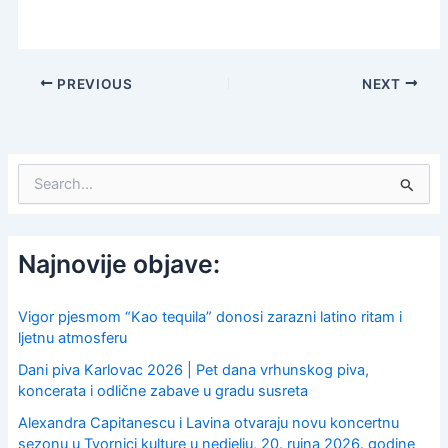
PREVIOUS
NEXT
S
e
a
r
c
Najnovije objave:
h
f
o
Vigor pjesmom “Kao tequila” donosi zarazni latino ritam i
r
ljetnu atmosferu
:
Dani piva Karlovac 2026 | Pet dana vrhunskog piva,
koncerata i odlične zabave u gradu susreta
Alexandra Capitanescu i Lavina otvaraju novu koncertnu
sezonu u Tvornici kulture u nedjelju, 20. rujna 2026. godine