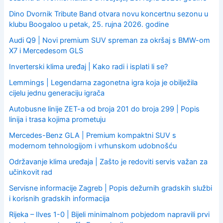
Dino Dvornik Tribute Band otvara novu koncertnu sezonu u
klubu Boogaloo u petak, 25. rujna 2026. godine
Audi Q9 | Novi premium SUV spreman za okršaj s BMW-om
X7 i Mercedesom GLS
Inverterski klima uređaj | Kako radi i isplati li se?
Lemmings | Legendarna zagonetna igra koja je obilježila
cijelu jednu generaciju igrača
Autobusne linije ZET-a od broja 201 do broja 299 | Popis
linija i trasa kojima prometuju
Mercedes-Benz GLA | Premium kompaktni SUV s
modernom tehnologijom i vrhunskom udobnošću
Održavanje klima uređaja | Zašto je redoviti servis važan za
učinkovit rad
Servisne informacije Zagreb | Popis dežurnih gradskih službi
i korisnih gradskih informacija
Rijeka – Ilves 1-0 | Bijeli minimalnom pobjedom napravili prvi