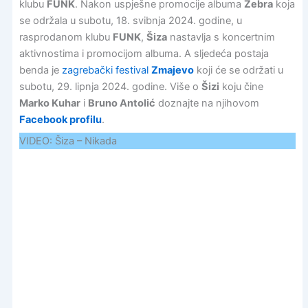
klubu
FUNK
. Nakon uspješne promocije albuma
Zebra
koja
se održala u subotu, 18. svibnja 2024. godine, u
rasprodanom klubu
FUNK
,
Šiza
nastavlja s koncertnim
aktivnostima i promocijom albuma. A sljedeća postaja
benda je
zagrebački festival
Zmajevo
koji će se održati u
subotu, 29. lipnja 2024. godine. Više o
Šizi
koju čine
Marko Kuhar
i
Bruno Antolić
doznajte na njihovom
Facebook profilu
.
VIDEO: Šiza – Nikada