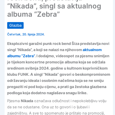
“Nikada”, singl sa aktualnog
albuma “Zebra”
Glazba
Četvrtak, 20. lipnja 2024.
Eksplozivni garažni punk rock bend Šiza predstavlja novi
singl “Nikada”, a koji se nalazi na njihovom
aktualnom
albumu “Zebra”
. I dodajmo, videospot za pjesmu snimljen
je tijekom koncertne promocije albuma koja se održala
sredinom svibnja 2024. godine u kultnom koprivničkom
klubu FUNK. A singl “Nikada” govori o beskompromisnom
održavanju ideala i osobnim načelima koja se ne smiju
pregaziti ni pod koju cijenu, a prati ga žestoka glazbena
podloga koja dodatno naglašava snagu lirike.
Pjesma
Nikada
označava odlučnost i nepokolebljivu volju
da se ne odustane. Ona uz to govori i o ljubavi i
zajedništvu. A sve to spomenuto je prštalo na promociji,