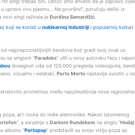
bi hit singl trebao biti. Ubrzo smo shvatili da je zapravo cijel
li u upravo ovu pjesmu… Na površini!”, poručuju dečki iz
 novi singl režirala je
Đurđina Samardžić
.
az koji se koristi u
nuklearnoj industriji
i popularnoj kulturi
 od najprepoznatljivijih bendova koji gradi svoj zvuk uz
 su sa singlom “
Paradoks
” ušli u novu autorsku fazu i najavil
ubeu
dosegnuli više od 120.000 pregleda videospota, bend
beno, vizualno i estetski,
Porto Morto
nastavlja uvoditi u no
 strelovito prometnuo među najuzbudljivija nova regionalna
popa, art rocka do indie elektronike. Nakon istoimenog
ortofon
“, a suradnja s
Darkom Rundekom
na singlu “
Hodaj
Na albumu “
Portopop
” predstavili su svoju viziju popa sa