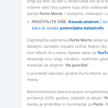
singl pa smo se dali u istraživanje što je ili 
vrijeme riječ istoj pjesmi koju smo oblikova
benda
Porto Morto
. I dodajmo, videospot za
PROČITAJTE VIŠE:
Kineski sindrom
| Izr
kako bi opisao
potencijalnu katastrofu
Zagrebačka sedmorka
Porto Morto
jedan je
detaljno razrađen vizualni izričaj. Nakon što
novi album te u samo mjesec dana na
YouT
dostavlja novi singl. Ukratko, resetirani glaz
materijal sa singlom “
Na površini
“.
U proteklih nekoliko godina Porto Morto se
imena
Bend kombinira žanrove poput progresivnog 
prvijenca 2016. godine, uslijedio je album “
P
bendu je priskrbila tri nominacije za
Porin
. 