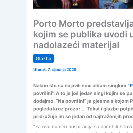
Porto Morto predstavlja 
kojim se publika uvodi u
nadolazeći materijal
Glazba
Utorak, 7. siječnja 2025.
Nakon što su najavili novi album singlom “
P
površini”. A to je još jedan singl kojim se p
dodajmo, “Na površini” je pjesma s kojom P
pogleda kroz prozor”… Tekst i glazbu potp
pridružuje im se jedan od najtraženijih prod
“Za ovu numeru inspiracija su nam bili hito