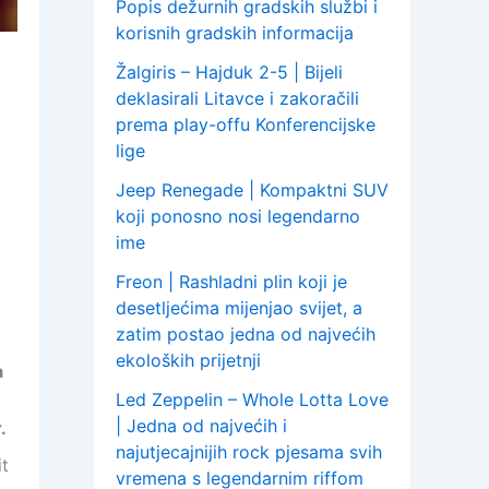
Popis dežurnih gradskih službi i
korisnih gradskih informacija
Žalgiris – Hajduk 2-5 | Bijeli
deklasirali Litavce i zakoračili
prema play-offu Konferencijske
lige
Jeep Renegade | Kompaktni SUV
koji ponosno nosi legendarno
ime
Freon | Rashladni plin koji je
desetljećima mijenjao svijet, a
zatim postao jedna od najvećih
ekoloških prijetnji
a
Led Zeppelin – Whole Lotta Love
| Jedna od najvećih i
.
najutjecajnijih rock pjesama svih
it
vremena s legendarnim riffom