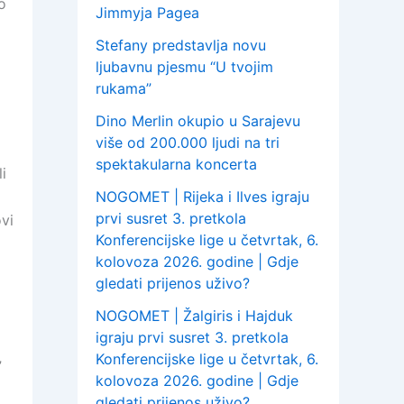
o
Jimmyja Pagea
Stefany predstavlja novu
ljubavnu pjesmu “U tvojim
rukama”
Dino Merlin okupio u Sarajevu
više od 200.000 ljudi na tri
spektakularna koncerta
i
NOGOMET | Rijeka i Ilves igraju
prvi susret 3. pretkola
vi
Konferencijske lige u četvrtak, 6.
kolovoza 2026. godine | Gdje
gledati prijenos uživo?
NOGOMET | Žalgiris i Hajduk
igraju prvi susret 3. pretkola
Konferencijske lige u četvrtak, 6.
”
kolovoza 2026. godine | Gdje
gledati prijenos uživo?