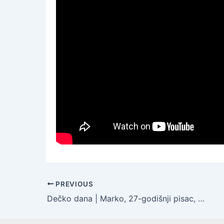
PREVIOUS
Dečko dana | Marko, 27-godišnji pisac, smatra da mu ne treba bijeg od stvarnosti, nego od prazne stranice