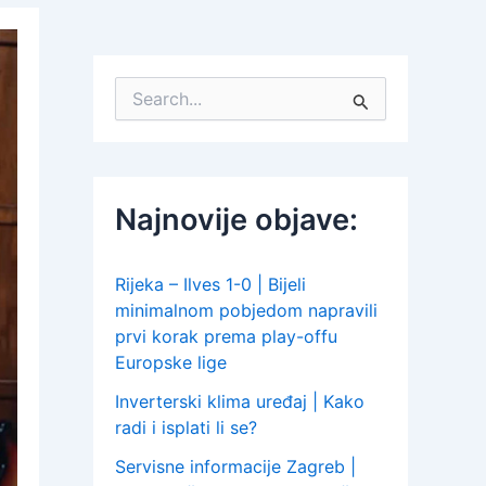
S
e
a
r
c
h
Najnovije objave:
f
o
r
:
Rijeka – Ilves 1-0 | Bijeli
minimalnom pobjedom napravili
prvi korak prema play-offu
Europske lige
Inverterski klima uređaj | Kako
radi i isplati li se?
Servisne informacije Zagreb |