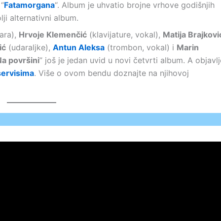
 “
Fatamorgana
“. Album je uhvatio brojne vrhove godišnjih
ji alternativni album.
ara),
Hrvoje Klemenčić
(klavijature, vokal),
Matija Brajkovi
ić
(udaraljke),
Antun Aleksa
(trombon, vokal) i
Marin
a površini
” još je jedan uvid u novi četvrti album. A objavl
servisima
. Više o ovom bendu doznajte na njihovoj