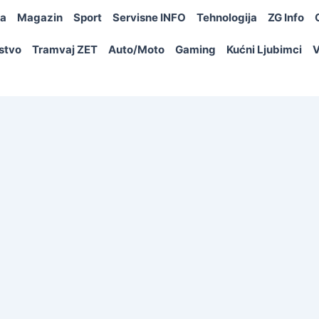
ja
Magazin
Sport
Servisne INFO
Tehnologija
ZG Info
rstvo
Tramvaj ZET
Auto/Moto
Gaming
Kućni Ljubimci
V