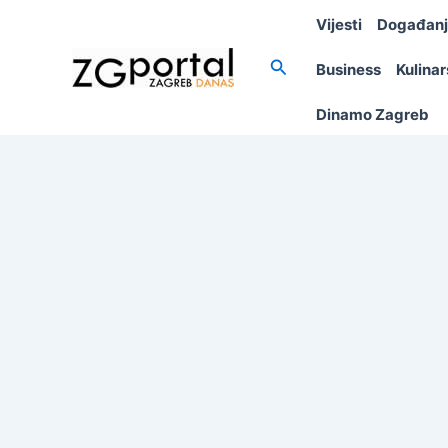
Skip
Vijesti
Događan
to
content
Search
Business
Kulina
Dinamo Zagreb