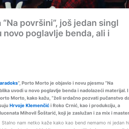
“Na površini”, još jedan singl
 novo poglavlje benda, ali i
aradoks
”, Porto Morto je objavio i novu pjesmu “Na
ublika uvodi u novo poglavlje benda i nadolazeći materijal. I
orto Morto, kako kažu, “želi srdačno pozvati pučanstvo d
isuju
Hrvoje Klemenčić
i Roko Crnić, kao i produkciju, a
ucenata Mihovil Šoštarić, koji je zaslužan i za mix i master
vi. Stalno nam netko kaže kako kao bend nemamo ni jedan h