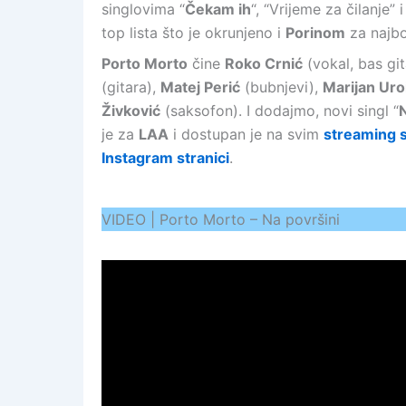
singlovima “
Čekam ih
“, “Vrijeme za čilanje” i
top lista što je okrunjeno i
Porinom
za najbol
Porto Morto
čine
Roko Crnić
(vokal, bas git
(gitara),
Matej Perić
(bubnjevi),
Marijan Uro
Živković
(saksofon). I dodajmo, novi singl “
N
je za
LAA
i dostupan je na svim
streaming 
Instagram stranici
.
VIDEO | Porto Morto – Na površini