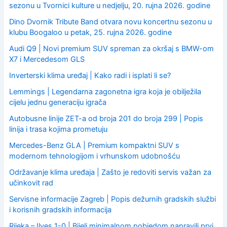
sezonu u Tvornici kulture u nedjelju, 20. rujna 2026. godine
Dino Dvornik Tribute Band otvara novu koncertnu sezonu u
klubu Boogaloo u petak, 25. rujna 2026. godine
Audi Q9 | Novi premium SUV spreman za okršaj s BMW-om
X7 i Mercedesom GLS
Inverterski klima uređaj | Kako radi i isplati li se?
Lemmings | Legendarna zagonetna igra koja je obilježila
cijelu jednu generaciju igrača
Autobusne linije ZET-a od broja 201 do broja 299 | Popis
linija i trasa kojima prometuju
Mercedes-Benz GLA | Premium kompaktni SUV s
modernom tehnologijom i vrhunskom udobnošću
Održavanje klima uređaja | Zašto je redoviti servis važan za
učinkovit rad
Servisne informacije Zagreb | Popis dežurnih gradskih službi
i korisnih gradskih informacija
Rijeka – Ilves 1-0 | Bijeli minimalnom pobjedom napravili prvi