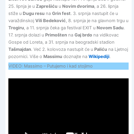
25. lipnja je u
Zaprešiću
u
Novim dvorima
, a 26. lipnja
stiže u
Dugu resu
na
Grin fest
. 3. srpnja nastupit će u
varaždinskoj
Vili Bedeković
, 8. srpnja je na glavnom trgu u
Trogiru
, a 11. srpnja čeka ga festival EXIT u
Novom Sadu
.
17. srpnja dolazi u
Primošten
na
Gaj brdo
na vidikovac
Gospe od Loreta, a 31. srpnja na beogradski stadion
Tašmajdan
. Već 2. kolovoza nastupit će u
Paliću
na Ljetnoj
pozornici. Više o
Massimu
doznajte na
Wikipediji
.
VIDEO: Massimo – Putujemo i kad stojimo