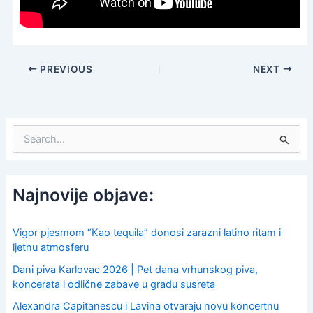
PREVIOUS
NEXT
S
e
a
r
c
Najnovije objave:
h
f
o
Vigor pjesmom “Kao tequila” donosi zarazni latino ritam i
r
ljetnu atmosferu
:
Dani piva Karlovac 2026 | Pet dana vrhunskog piva,
koncerata i odlične zabave u gradu susreta
Alexandra Capitanescu i Lavina otvaraju novu koncertnu