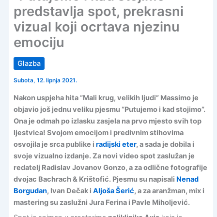
predstavlja spot, prekrasni
vizual koji ocrtava njezinu
emociju
Glazba
Subota, 12. lipnja 2021.
Nakon uspjeha hita “Mali krug, velikih ljudi” Massimo je
objavio još jednu veliku pjesmu
“Putujemo i kad stojimo”
.
Ona je odmah po izlasku zasjela na prvo mjesto svih top
ljestvica! Svojom emocijom i predivnim stihovima
osvojila je srca publike i
radijski eter
, a sada je dobila i
svoje vizualno izdanje. Za novi video spot zaslužan je
redatelj Radislav Jovanov Gonzo, a za odlične fotografije
dvojac Bachrach & Krištofić. Pjesmu su napisali
Nenad
Borgudan
, Ivan Dečak i
Aljoša Šerić
, a za aranžman, mix i
mastering su zaslužni Jura Ferina i Pavle Miholjević.