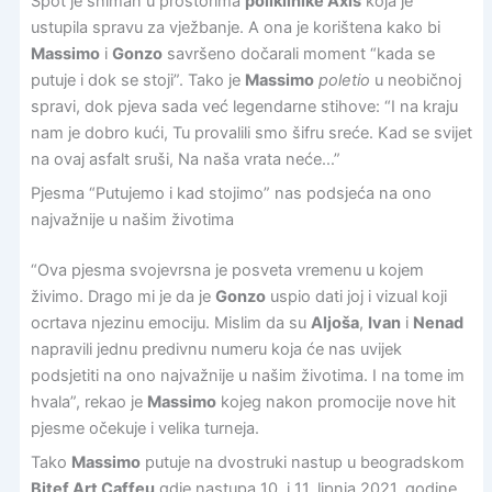
Spot je sniman u prostorima
poliklinike Axis
koja je
ustupila spravu za vježbanje. A ona je korištena kako bi
Massimo
i
Gonzo
savršeno dočarali moment “kada se
putuje i dok se stoji”. Tako je
Massimo
poletio
u neobičnoj
spravi, dok pjeva sada već legendarne stihove: “I na kraju
nam je dobro kući, Tu provalili smo šifru sreće. Kad se svijet
na ovaj asfalt sruši, Na naša vrata neće…”
Pjesma “Putujemo i kad stojimo” nas podsjeća na ono
najvažnije u našim životima
“Ova pjesma svojevrsna je posveta vremenu u kojem
živimo. Drago mi je da je
Gonzo
uspio dati joj i vizual koji
ocrtava njezinu emociju. Mislim da su
Aljoša
,
Ivan
i
Nenad
napravili jednu predivnu numeru koja će nas uvijek
podsjetiti na ono najvažnije u našim životima. I na tome im
hvala”, rekao je
Massimo
kojeg nakon promocije nove hit
pjesme očekuje i velika turneja.
Tako
Massimo
putuje na dvostruki nastup u beogradskom
Bitef Art Caffeu
gdje nastupa 10. i 11. lipnja 2021. godine.