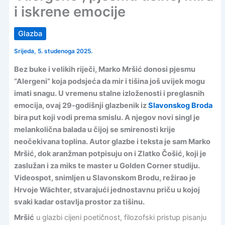
i iskrene emocije
Glazba
Srijeda, 5. studenoga 2025.
Bez buke i velikih riječi, Marko Mršić donosi pjesmu
“Alergeni” koja podsjeća da mir i tišina još uvijek mogu
imati snagu. U vremenu stalne izloženosti i preglasnih
emocija, ovaj 29-godišnji glazbenik iz
Slavonskog Broda
bira put koji vodi prema smislu. A njegov novi singl je
melankolična balada u čijoj se smirenosti krije
neočekivana toplina. Autor glazbe i teksta je sam Marko
Mršić, dok aranžman potpisuju on i Zlatko Čošić, koji je
zaslužan i za miks te master u Golden Corner studiju.
Videospot, snimljen u Slavonskom Brodu, režirao je
Hrvoje Wächter, stvarajući jednostavnu priču u kojoj
svaki kadar ostavlja prostor za tišinu.
Mršić
u glazbi cijeni poetičnost, filozofski pristup pisanju