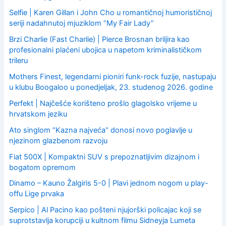
Selfie | Karen Gillan i John Cho u romantičnoj humorističnoj
seriji nadahnutoj mjuziklom “My Fair Lady”
Brzi Charlie (Fast Charlie) | Pierce Brosnan briljira kao
profesionalni plaćeni ubojica u napetom kriminalističkom
trileru
Mothers Finest, legendarni pioniri funk-rock fuzije, nastupaju
u klubu Boogaloo u ponedjeljak, 23. studenog 2026. godine
Perfekt | Najčešće korišteno prošlo glagolsko vrijeme u
hrvatskom jeziku
Ato singlom “Kazna najveća” donosi novo poglavlje u
njezinom glazbenom razvoju
Fiat 500X | Kompaktni SUV s prepoznatljivim dizajnom i
bogatom opremom
Dinamo – Kauno Žalgiris 5-0 | Plavi jednom nogom u play-
offu Lige prvaka
Serpico | Al Pacino kao pošteni njujorški policajac koji se
suprotstavlja korupciji u kultnom filmu Sidneyja Lumeta