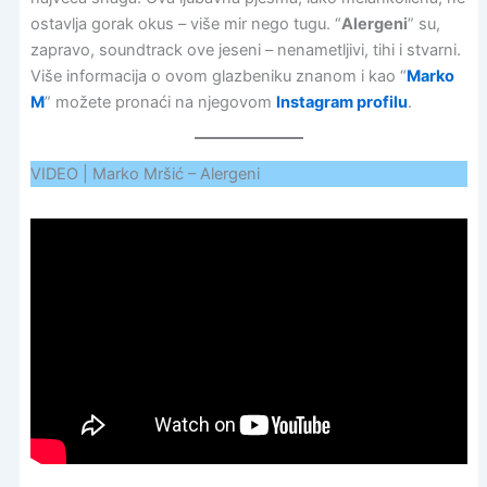
ostavlja gorak okus – više mir nego tugu. “
Alergeni
” su,
zapravo, soundtrack ove jeseni – nenametljivi, tihi i stvarni.
Više informacija o ovom glazbeniku znanom i kao “
Marko
M
” možete pronaći na njegovom
Instagram profilu
.
VIDEO | Marko Mršić – Alergeni