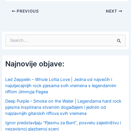
PREVIOUS
NEXT
S
e
a
r
c
Najnovije objave:
h
f
o
Led Zeppelin – Whole Lotta Love | Jedna od najvećih i
r
najutjecajnijih rock pjesama svih vremena s legendarnim
:
riffom Jimmyja Pagea
Deep Purple – Smoke on the Water | Legendarna hard rock
pjesma inspirirana stvarnim događajem i jednim od
najslavnijih gitarskih riffova svih vremena
Ignor predstavljaju “Pjesmu za Bunt”, posvetu zajedništvu i
nezavisnoj glazbenoj sceni