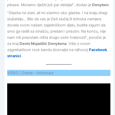
please
. Moramo riješiti još par detalja!”, dodao je
Denyken
.
“Glazba ne stari, ali mi starimo oko glazbe. I na kraju dragi
slušatelju… Bilo da vas je čisti slučaj ili istinska namjera
dovela ovom našem zajedničkom djelu, budite sigurni da
smo ga radili sa strašću, predani i prisutni. Na koncu, nije
nam niti preostalo ništa drugo osim hrabrosti”, poručio je
za kraj
Denis Mujadžić Denykena
. Više o ovom
zagrebačkom rock bendu doznajte na njihovoj
Facebook
stranici
.
VIDEO | Gretta – Astronaut