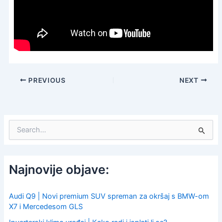
PREVIOUS
NEXT
S
e
a
r
c
Najnovije objave:
h
f
o
Audi Q9 | Novi premium SUV spreman za okršaj s BMW-om
r
X7 i Mercedesom GLS
: