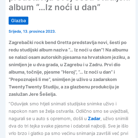
album “…Iz noći u dan”
Glazba
Srijeda, 13. prosinca 2023.
Zagrebački rock bend Gretta predstavlja novi, šesti po
redu studijski album naziva “… Iz noći u dan”! Na albumu
se nalazi osam autorskih pjesama na hrvatskom jeziku, a
snimljen je u dva grada, u Zagrebu i u Zadru. Prvi dio
albuma, točnije, pjesme “Heroj”, “… Iz noći u dan” i
“Prepoznaješ li me”, snimljen je uživo u zadarskom
TwentyTwenty Studiju, a za glazbenu produkciju je
zaslužan Jere Šešelja.
“Oduvijek smo htjeli snimati studijske snimke uživo i
napokon nam se želja ostvarila. Odlično smo se uvježbali,
nagurali se u auto s opremom, došli u
Zadar
, uživo snimili
dva do tri
tejka
svake pjesme i odabrali najbolji. Sve je išlo
vrlo brzo i glatko pa smo većinu snimanja završili već prvi