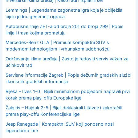
Inverterski klima uređaj | Kako radi i isplati li se?
Lemmings | Legendarna zagonetna igra koja je obilježila
cijelu jednu generaciju igrača
Autobusne linije ZET-a od broja 201 do broja 299 | Popis
linija i trasa kojima prometuju
Mercedes-Benz GLA | Premium kompaktni SUV s
modernom tehnologijom i vrhunskom udobnošću
Održavanje klima uređaja | Zašto je redoviti servis važan za
učinkovit rad
Servisne informacije Zagreb | Popis dežurnih gradskih službi
i korisnih gradskih informacija
Rijeka – Ilves 1-0 | Bijeli minimalnom pobjedom napravili prvi
korak prema play-offu Europske lige
Žalgiris – Hajduk 2-5 | Bijeli deklasirali Litavce i zakoračili
prema play-offu Konferencijske lige
Jeep Renegade | Kompaktni SUV koji ponosno nosi
legendarno ime