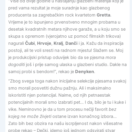
“Više od dvije godine u nastajanju glazbeni materijal koji je
pred vama rezultat je moje suradnje kao glazbenog
producenta sa zagrebačkim rock kvartetom
Gretta
.
Vrijeme je to ispunjeno prvenstveno mnogim probama u
desetak kvadratnih metara njihove garaže, a u koju smo se
skupa s opremom (vjerojatno uz pomoć filmskih trikova)
nagurali
Čubi
,
Hrvoje
,
Kralj
,
Danči
i ja. Kažu da inspiracija
postoji, ali te voli sresti na radnom mjestu! Slažem se. Moj
je produkcijski pristup oduvijek bio da se pjesma
mora
dogoditi
još i prije samog ulaska u glazbeni studio. Dakle na
samoj probi s bendom!”, rekao je
Denyken
.
“Zbog svega toga nakon inicijalne selekcije pjesama svakoj
smo morali posvetiti dužnu pažnju. Ali i maksimalno
iskoristiti njen potencijal. Naime, od njih petnaestak
potencijalnih morali smo izabrati pet… I da, bilo je tu i kuke i
vike. Neminovno je da u tom procesu nečiji favorit
bez
kojeg ne može živjeti
ostane izvan konačnog izbora…
Zato bih bez obzira na našu iscrpljenost nakon višesatne
probe rekao – Dečki, idemo još jednom odsvirati stvar