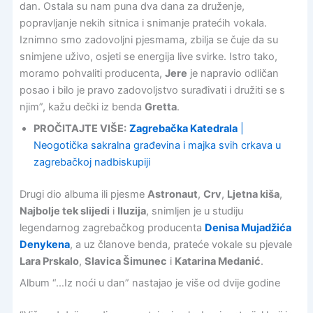
dan. Ostala su nam puna dva dana za druženje,
popravljanje nekih sitnica i snimanje pratećih vokala.
Iznimno smo zadovoljni pjesmama, zbilja se čuje da su
snimjene uživo, osjeti se energija live svirke. Istro tako,
moramo pohvaliti producenta,
Jere
je napravio odličan
posao i bilo je pravo zadovoljstvo surađivati i družiti se s
njim”, kažu dečki iz benda
Gretta
.
PROČITAJTE VIŠE:
Zagrebačka Katedrala
|
Neogotička sakralna građevina i majka svih crkava u
zagrebačkoj nadbiskupiji
Drugi dio albuma ili pjesme
Astronaut
,
Crv
,
Ljetna kiša
,
Najbolje tek slijedi
i
Iluzija
, snimljen je u studiju
legendarnog zagrebačkog producenta
Denisa Mujadžića
Denykena
, a uz članove benda, prateće vokale su pjevale
Lara Prskalo
,
Slavica Šimunec
i
Katarina Medanić
.
Album “…Iz noći u dan” nastajao je više od dvije godine