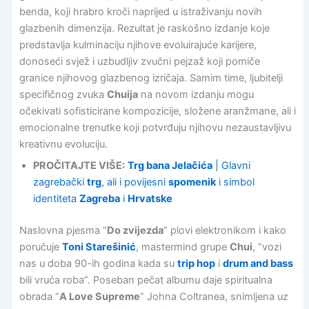
benda, koji hrabro kroči naprijed u istraživanju novih
glazbenih dimenzija. Rezultat je raskošno izdanje koje
predstavlja kulminaciju njihove evoluirajuće karijere,
donoseći svjež i uzbudljiv zvučni pejzaž koji pomiče
granice njihovog glazbenog izričaja. Samim time, ljubitelji
specifičnog zvuka
Chuija
na novom izdanju mogu
očekivati sofisticirane kompozicije, složene aranžmane, ali i
emocionalne trenutke koji potvrđuju njihovu nezaustavljivu
kreativnu evoluciju.
PROČITAJTE VIŠE:
Trg bana Jelačića
| Glavni
zagrebački
trg
, ali i povijesni
spomenik
i simbol
identiteta
Zagreba
i
Hrvatske
Naslovna pjesma “
Do zvijezda
” plovi elektronikom i kako
poručuje
Toni Starešinić
, mastermind grupe
Chui
, “vozi
nas u doba 90-ih godina kada su
trip hop
i
drum and bass
bili vruća roba”. Poseban pečat albumu daje spiritualna
obrada “
A Love Supreme
” Johna Coltranea, snimljena uz