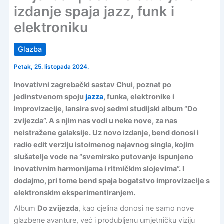
izdanje spaja jazz, funk i
elektroniku
Glazba
Petak, 25. listopada 2024.
Inovativni zagrebački sastav Chui, poznat po
jedinstvenom spoju
jazza
, funka, elektronike i
improvizacije, lansira svoj sedmi studijski album “Do
zvijezda”. A s njim nas vodi u neke nove, za nas
neistražene galaksije. Uz novo izdanje, bend donosi i
radio edit verziju istoimenog najavnog singla, kojim
slušatelje vode na “svemirsko putovanje ispunjeno
inovativnim harmonijama i ritmičkim slojevima”. I
dodajmo, pri tome bend spaja bogatstvo improvizacije s
elektronskim eksperimentiranjem.
Album
Do zvijezda
, kao cjelina donosi ne samo nove
glazbene avanture, već i produbljenu umjetničku viziju