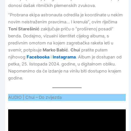
donosi dašak ritmičkih plemenskih zvukova.
“Probrana ekipa astronauta odredila je koordinate u nekim
novim neistraženim pravcima… I krenula”, ovim riječima
Toni Starešinić
zaključuje priču o “proširenoj posadi”
benda. Dodajmo, vizualni identitet cijelog albuma, s
predivnim omotom na kojem zagrebačka raketa leti u
svemir, potpisuje
Marko Babić
.
Chui
pratite putem
njihovog
Facebooka
i
Instagrama
. Album je dostupan od
petka, 25. listopada 2024. godine, u digitalnom obliku.
Napomenimo da će izdanje na vinilu biti dostupno krajem
godine.
AUDIO | Chui – Do zvijezda