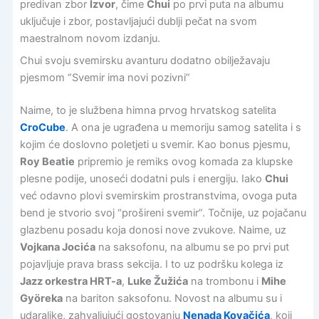
predivan zbor
Izvor
, čime
Chui
po prvi puta na albumu
uključuje i zbor, postavljajući dublji pečat na svom
maestralnom novom izdanju.
Chui svoju svemirsku avanturu dodatno obilježavaju
pjesmom “Svemir ima novi pozivni”
Naime, to je službena himna prvog hrvatskog satelita
CroCube
. A ona je ugrađena u memoriju samog satelita i s
kojim će doslovno poletjeti u svemir. Kao bonus pjesmu,
Roy Beatie
pripremio je remiks ovog komada za klupske
plesne podije, unoseći dodatni puls i energiju. Iako
Chui
već odavno plovi svemirskim prostranstvima, ovoga puta
bend je stvorio svoj “prošireni svemir”. Točnije, uz pojačanu
glazbenu posadu koja donosi nove zvukove. Naime, uz
Vojkana Jocića
na saksofonu, na albumu se po prvi put
pojavljuje prava brass sekcija. I to uz podršku kolega iz
Jazz orkestra HRT-a
,
Luke Žužića
na trombonu i
Mihe
Györeka
na bariton saksofonu. Novost na albumu su i
udaraljke, zahvaljujući gostovanju
Nenada Kovačića
, koji