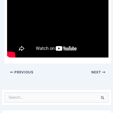
PREVIOUS
NEXT
S
e
a
r