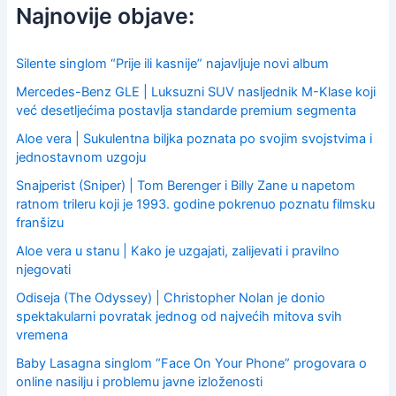
c
Najnovije objave:
h
f
o
Silente singlom “Prije ili kasnije” najavljuje novi album
r
Mercedes-Benz GLE | Luksuzni SUV nasljednik M-Klase koji
:
već desetljećima postavlja standarde premium segmenta
Aloe vera | Sukulentna biljka poznata po svojim svojstvima i
jednostavnom uzgoju
Snajperist (Sniper) | Tom Berenger i Billy Zane u napetom
ratnom trileru koji je 1993. godine pokrenuo poznatu filmsku
franšizu
Aloe vera u stanu | Kako je uzgajati, zalijevati i pravilno
njegovati
Odiseja (The Odyssey) | Christopher Nolan je donio
spektakularni povratak jednog od najvećih mitova svih
vremena
Baby Lasagna singlom “Face On Your Phone” progovara o
online nasilju i problemu javne izloženosti