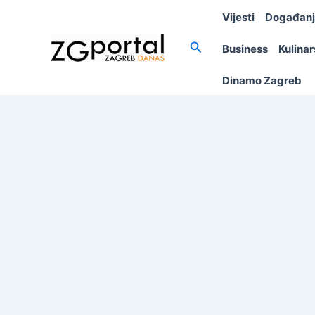
Skip
Vijesti
Događan
to
content
Search
Business
Kulina
Dinamo Zagreb