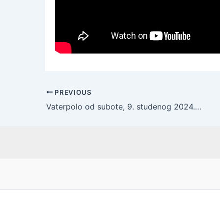
PREVIOUS
Vaterpolo od subote, 9. studenog 2024. godine, ima značajno promijenjena pravila | Smanjuje se duljina igrališta i napada, a uvodi se “challenge”