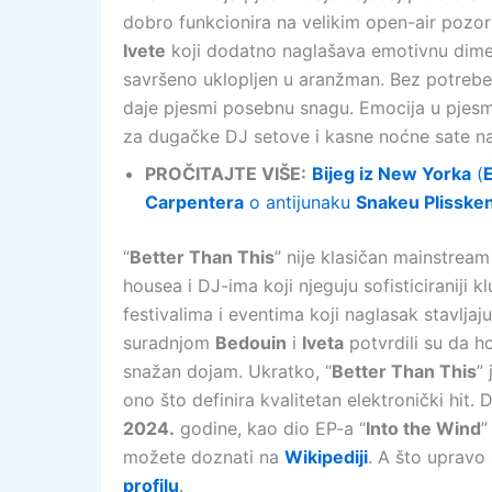
dobro funkcionira na velikim open-air pozorn
Ivete
koji dodatno naglašava emotivnu dimenzi
savršeno uklopljen u aranžman. Bez potrebe
daje pjesmi posebnu snagu. Emocija u pjesmi
za dugačke DJ setove i kasne noćne sate na
PROČITAJTE VIŠE:
Bijeg iz New Yorka
(
Carpentera
o antijunaku
Snakeu Plisske
“
Better Than This
” nije klasičan mainstream
housea i DJ-ima koji njeguju sofisticiraniji 
festivalima i eventima koji naglasak stavlja
suradnjom
Bedouin
i
Iveta
potvrdili su da ho
snažan dojam. Ukratko, “
Better Than This
”
ono što definira kvalitetan elektronički hit.
2024.
godine, kao dio EP-a “
Into the Wind
”
možete doznati na
Wikipediji
. A što upravo
profilu
.