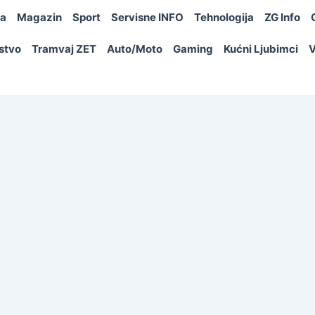
ja
Magazin
Sport
Servisne INFO
Tehnologija
ZG Info
rstvo
Tramvaj ZET
Auto/Moto
Gaming
Kućni Ljubimci
V