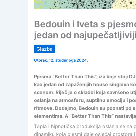
Bedouin i Iveta s pjesm
jedan od najupečatljivi
Glazba
Utorak, 12. studenoga 2024.
Pjesma “Better Than This”, iza koje stoji D
kao jedan od zapaženijih house singlova ko
scenom. Riječ je o skladbi koja savršeno ut
oslanja na atmosferu, suptilnu emociju i po
ritmove. Dodajmo, Bedouin su poznati po 
elementima. A “Better Than This” nastavlja 
Topla i hipnotička produkcija oslanja se na p
dinamiku koja pjesmi daje osjećaj prostora 