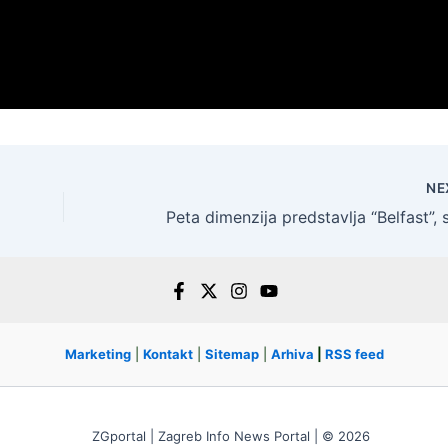
NE
Marketing
|
Kontakt
|
Sitemap
|
Arhiva
|
RSS feed
ZGportal | Zagreb Info News Portal | © 2026