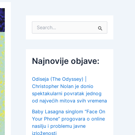
S
e
a
r
c
h
Najnovije objave:
f
o
r
:
Odiseja (The Odyssey) |
Christopher Nolan je donio
spektakularni povratak jednog
od najvećih mitova svih vremena
Baby Lasagna singlom “Face On
Your Phone” progovara o online
nasilju i problemu javne
izloženosti