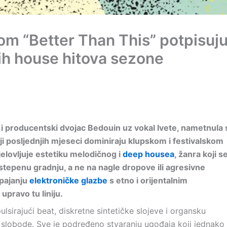
om “Better Than This” potpisuj
jih house hitova sezone
J i producentski dvojac Bedouin uz vokal Ivete, nametnula 
ji posljednjih mjeseci dominiraju klupskom i festivalskom
jelovljuje estetiku melodičnog i
deep housea
, žanra koji s
stepenu gradnju, a ne na nagle dropove ili agresivne
spajanju
elektroničke glazbe
s etno i orijentalnim
upravo tu liniju.
ulsirajući beat, diskretne sintetičke slojeve i organsku
i slobode. Sve je podređeno stvaranju ugođaja koji jednako