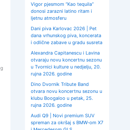
Vigor pjesmom “Kao tequila”
donosi zarazni latino ritam i
ljetnu atmosferu
Dani piva Karlovac 2026 | Pet
dana vrhunskog piva, koncerata
i odlične zabave u gradu susreta
Alexandra Capitanescu i Lavina
otvaraju novu koncertnu sezonu
u Tvornici kulture u nedjelju, 20.
og
rujna 2026. godine
Dino Dvornik Tribute Band
otvara novu koncertnu sezonu u
klubu Boogaloo u petak, 25.
rujna 2026. godine
Audi Q9 | Novi premium SUV
spreman za okršaj s BMW-om X7
i Mercedesom GLS