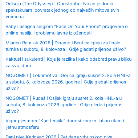
Odiseja (The Odyssey) | Christopher Nolan je donio
spektakularni povratak jednog od najvećih mitova svih
vremena
Baby Lasagna singlom “Face On Your Phone” progovara o
online nasilju i problemu javne izloženosti
Mladen Ramljak 2026 | Dinamo i Benfica igraju za finale
turnira u subotu, 8. kolovoza | Gdje gledati prijenos uživo?
Kaktusi i sukulenti | Koja je razlika i kako odabrati pravu biljku
za svoj dom
NOGOMET | Lokomotiva i Gorica igraju susret 2. kola HNL-a
u subotu, 8. kolovoza 2026. godine | Gdje gledati prijenos
uživo?
NOGOMET | Rudeš i Osijek igraju susret 2. kola HNL-a u
subotu, 8. kolovoza 2026. godine | Gdje gledati prijenos
uživo?
Vigor pjesmom “Kao tequila” donosi zarazni latino ritam i
ljetnu atmosferu
Dani piva Karlovac 2026 | Pet dana vrhunskog piva,