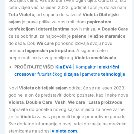
podsjetit ćemo vas što ste sve mogli vidjeti. Odnosno, što
ćete vidjeti već na jesen 2023. godine! Točnije, dolazi nam
Teta Violeta
, od sapuna do salveta!
Violeta Obiteljski
sajam
je prava prilika za opskrbiti dom
papirnatom
konfekcijom
i
deterdžentima
novih mirisa. A
Double Care
će se pobrinuti za najpovoljnije
pelene
i
vlažne maramice
do sada. Dok
We care
ponosno izdvaja svoju novu
ponudu
higijenskih potrepština
. A sigurno ćete i
prepoznati miris svog omiljenog
Violeta omekšivača
…
PROČITAJTE VIŠE:
Kia EV4
| Kompaktni
električni
crossover
futurističkog
dizajna
i pametne
tehnologije
Novi
Violeta obiteljski sajam
održat će se na jesen 2023.
godine, a on će predstaviti dobro poznate, kao i neke nove
Violeta
,
Double Care
,
Vesh
,
We care
i
Lasta proizvode
.
Napravite do početka novog sajma mjesta za nove zalihe,
jer će
Violeta
za vas pripremiti brojne promotivne ponude!
Sve dodatne informacije o ovoj tvrtci doznajte na mrežnim
starnicama na adresi
violeta.com
.