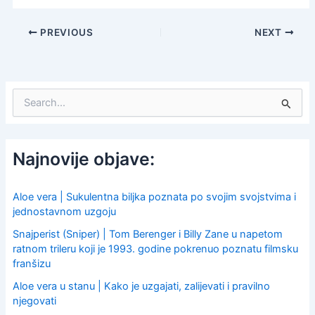
PREVIOUS
NEXT
S
e
a
r
c
Najnovije objave:
h
f
o
Aloe vera | Sukulentna biljka poznata po svojim svojstvima i
r
jednostavnom uzgoju
:
Snajperist (Sniper) | Tom Berenger i Billy Zane u napetom
ratnom trileru koji je 1993. godine pokrenuo poznatu filmsku
franšizu
Aloe vera u stanu | Kako je uzgajati, zalijevati i pravilno
njegovati