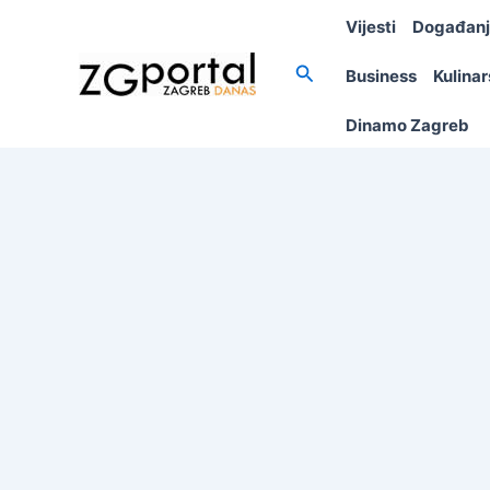
Skip
Vijesti
Događan
to
content
Search
Business
Kulina
Dinamo Zagreb