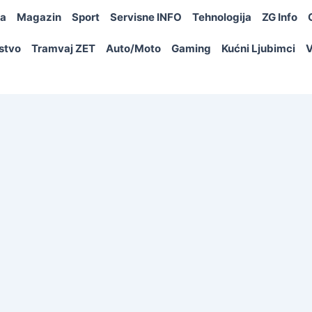
ja
Magazin
Sport
Servisne INFO
Tehnologija
ZG Info
rstvo
Tramvaj ZET
Auto/Moto
Gaming
Kućni Ljubimci
V