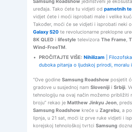
Samsung Roadshow
jedinstveni je ekosusta
uređaja. Tako ćete tu vidjeti od
pametnih te
vidjet ćete i moći isprobati male i velike ku
Također, moći će se vidjeti i isprobati neki 
Galaxy S20
te revolucionarne preklopne ur
8K QLED
i
lifestyle
televizora
The Frame
,
T
Wind-FreeTM
.
PROČITAJTE VIŠE:
Nihilizam
| Filozofska
duboka pitanja o ljudskoj prirodi, moralu i
“Ove godine
Samsung Roadshow
posjetit ć
gradove u susjednoj nam
Sloveniji
i
Srbiji
. V
tehnologiju na ovaj način možemo približit
broju” rekao je
Matthew Jinkyu Jeon
, pred
Samsung Roadshow
kreće u
Zagrebu
, a po
lipnja, u 21 sat, moći iz prve ruke vidjeti i 
korejskoj tehnološkoj tvrtci
Samsung
dozna