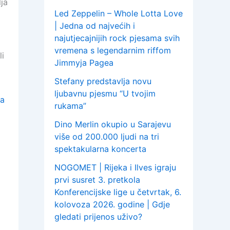
ja
Led Zeppelin – Whole Lotta Love
| Jedna od najvećih i
najutjecajnijih rock pjesama svih
vremena s legendarnim riffom
li
Jimmyja Pagea
Stefany predstavlja novu
ljubavnu pjesmu “U tvojim
ja
rukama”
Dino Merlin okupio u Sarajevu
više od 200.000 ljudi na tri
spektakularna koncerta
m
NOGOMET | Rijeka i Ilves igraju
prvi susret 3. pretkola
Konferencijske lige u četvrtak, 6.
kolovoza 2026. godine | Gdje
gledati prijenos uživo?