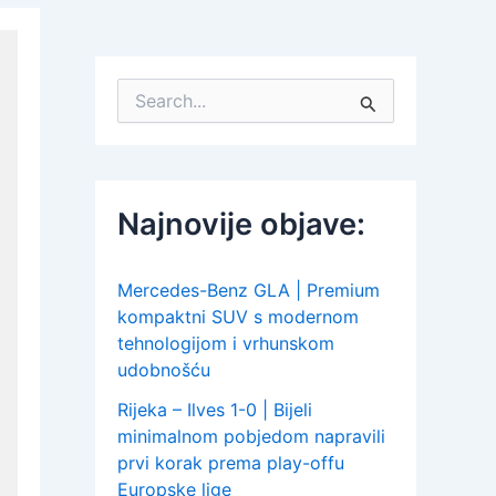
S
e
a
r
c
h
Najnovije objave:
f
o
r
:
Mercedes-Benz GLA | Premium
kompaktni SUV s modernom
tehnologijom i vrhunskom
udobnošću
Rijeka – Ilves 1-0 | Bijeli
minimalnom pobjedom napravili
prvi korak prema play-offu
Europske lige