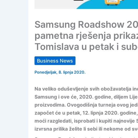
Samsung Roadshow 2020
pametna rješenja prikaz
Tomislava u petak i subot
Business News
Ponedjeljak, 8. lipnja 2020.
Na veliko oduševljenje svih obožavatelja i
Samsung i ove će, 2020. godine, diljem Lij
proizvodima. Ovogodišnja turneja ovog je
započet će u petak, 12. lipnja 2020. godine
moći razgledati, isprobati i kupiti najnovi
izvrsna prilika želite li sebi ili nekome od s