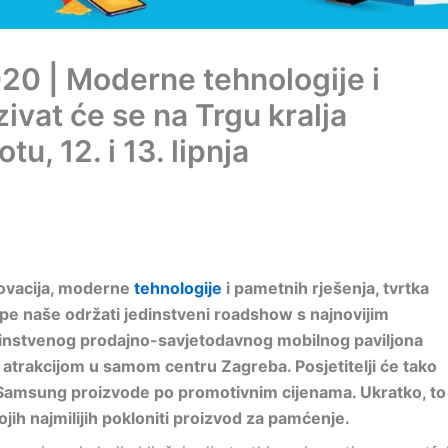
 | Moderne tehnologije i
ivat će se na Trgu kralja
u, 12. i 13. lipnja
novacija, moderne
tehnologije
i pametnih rješenja, tvrtka
epe naše održati jedinstveni roadshow s najnovijim
dinstvenog prodajno-savjetodavnog mobilnog paviljona
, atrakcijom u samom centru Zagreba. Posjetitelji će tako
je Samsung proizvode po promotivnim cijenama. Ukratko, to
vojih najmilijih pokloniti proizvod za pamćenje.