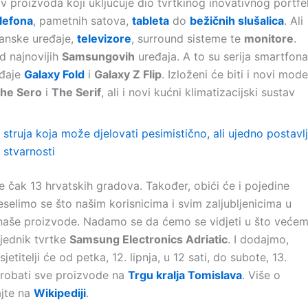
v proizvoda koji uključuje dio tvrtkinog inovativnog portfel
lefona
, pametnih satova,
tableta
do
bežičnih slušalica
. Ali
ćanske uređaje,
televizore
, surround sisteme te
monitore
.
od najnovijih
Samsungovih
uređaja. A to su serija smartfona
eđaje
Galaxy Fold
i
Galaxy Z Flip
. Izloženi će biti i novi mode
he Sero
i
The Serif
, ali i novi kućni klimatizacijski sustav
 struja koja može djelovati pesimistično, ali ujedno postavl
 stvarnosti
e čak 13 hrvatskih gradova. Također, obići će i pojedine
eselimo se što našim korisnicima i svim zaljubljenicima u
i naše proizvode. Nadamo se da ćemo se vidjeti u što veće
sjednik tvrtke
Samsung Electronics Adriatic
. I dodajmo,
sjetitelji će od petka, 12. lipnja, u 12 sati, do subote, 13.
isprobati sve proizvode na
Trgu kralja Tomislava
. Više o
jte na
Wikipediji
.