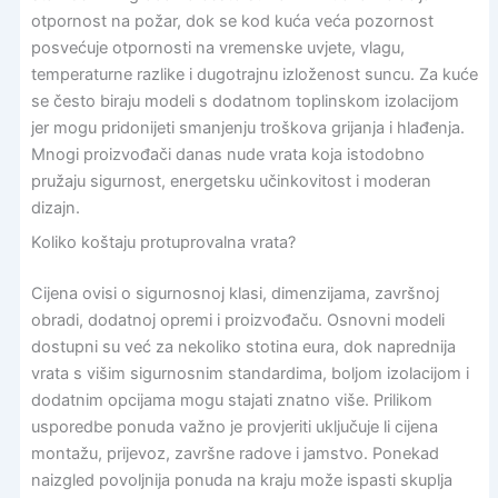
otpornost na požar, dok se kod kuća veća pozornost
posvećuje otpornosti na vremenske uvjete, vlagu,
temperaturne razlike i dugotrajnu izloženost suncu. Za kuće
se često biraju modeli s dodatnom toplinskom izolacijom
jer mogu pridonijeti smanjenju troškova grijanja i hlađenja.
Mnogi proizvođači danas nude vrata koja istodobno
pružaju sigurnost, energetsku učinkovitost i moderan
dizajn.
Koliko koštaju protuprovalna vrata?
Cijena ovisi o sigurnosnoj klasi, dimenzijama, završnoj
obradi, dodatnoj opremi i proizvođaču. Osnovni modeli
dostupni su već za nekoliko stotina eura, dok naprednija
vrata s višim sigurnosnim standardima, boljom izolacijom i
dodatnim opcijama mogu stajati znatno više. Prilikom
usporedbe ponuda važno je provjeriti uključuje li cijena
montažu, prijevoz, završne radove i jamstvo. Ponekad
naizgled povoljnija ponuda na kraju može ispasti skuplja