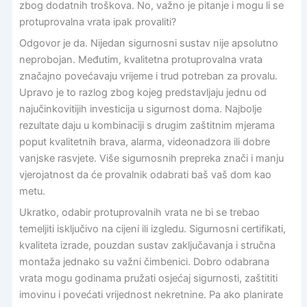
zbog dodatnih troškova. No, važno je pitanje i mogu li se
protuprovalna vrata ipak provaliti?
Odgovor je da. Nijedan sigurnosni sustav nije apsolutno
neprobojan. Međutim, kvalitetna protuprovalna vrata
značajno povećavaju vrijeme i trud potreban za provalu.
Upravo je to razlog zbog kojeg predstavljaju jednu od
najučinkovitijih investicija u sigurnost doma. Najbolje
rezultate daju u kombinaciji s drugim zaštitnim mjerama
poput kvalitetnih brava, alarma, videonadzora ili dobre
vanjske rasvjete. Više sigurnosnih prepreka znači i manju
vjerojatnost da će provalnik odabrati baš vaš dom kao
metu.
Ukratko, odabir protuprovalnih vrata ne bi se trebao
temeljiti isključivo na cijeni ili izgledu. Sigurnosni certifikati,
kvaliteta izrade, pouzdan sustav zaključavanja i stručna
montaža jednako su važni čimbenici. Dobro odabrana
vrata mogu godinama pružati osjećaj sigurnosti, zaštititi
imovinu i povećati vrijednost nekretnine. Pa ako planirate