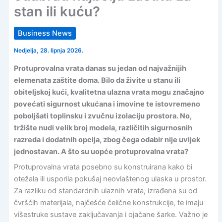
stan ili kuću?
Business News
Nedjelja, 28. lipnja 2026.
Protuprovalna vrata danas su jedan od najvažnijih
elemenata zaštite doma. Bilo da živite u stanu ili
obiteljskoj kući, kvalitetna ulazna vrata mogu značajno
povećati sigurnost ukućana i imovine te istovremeno
poboljšati toplinsku i zvučnu izolaciju prostora. No,
tržište nudi velik broj modela, različitih sigurnosnih
razreda i dodatnih opcija, zbog čega odabir nije uvijek
jednostavan. A što su uopće protuprovalna vrata?
Protuprovalna vrata posebno su konstruirana kako bi
otežala ili usporila pokušaj neovlaštenog ulaska u prostor.
Za razliku od standardnih ulaznih vrata, izrađena su od
čvršćih materijala, najčešće čelične konstrukcije, te imaju
višestruke sustave zaključavanja i ojačane šarke. Važno je