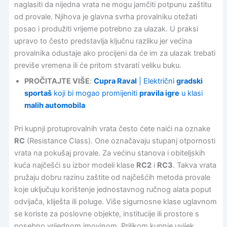
naglasiti da nijedna vrata ne mogu jamčiti potpunu zaštitu
od provale. Njihova je glavna svrha provalniku otežati
posao i produžiti vrijeme potrebno za ulazak. U praksi
upravo to često predstavlja ključnu razliku jer većina
provalnika odustaje ako procijeni da će im za ulazak trebati
previše vremena ili će pritom stvarati veliku buku.
PROČITAJTE VIŠE
:
Cupra Raval
| Električni
gradski
sportaš
koji bi mogao promijeniti
pravila igre
u klasi
malih automobila
Pri kupnji protuprovalnih vrata često ćete naići na oznake
RC
(Resistance Class). One označavaju stupanj otpornosti
vrata na pokušaj provale. Za većinu stanova i obiteljskih
kuća najčešći su izbor modeli klase
RC2
i
RC3
. Takva vrata
pružaju dobru razinu zaštite od najčešćih metoda provale
koje uključuju korištenje jednostavnog ručnog alata poput
odvijača, kliješta ili poluge. Više sigurnosne klase uglavnom
se koriste za poslovne objekte, institucije ili prostore s
posebno vrijednom imovinom. Prilikom kupnje uvijek