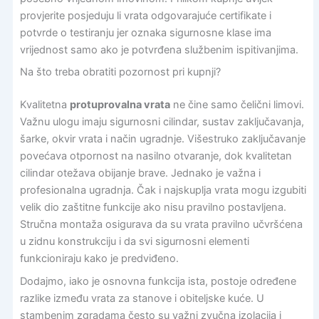
provjerite posjeduju li vrata odgovarajuće certifikate i
potvrde o testiranju jer oznaka sigurnosne klase ima
vrijednost samo ako je potvrđena službenim ispitivanjima.
Na što treba obratiti pozornost pri kupnji?
Kvalitetna
protuprovalna vrata
ne čine samo čelični limovi.
Važnu ulogu imaju sigurnosni cilindar, sustav zaključavanja,
šarke, okvir vrata i način ugradnje. Višestruko zaključavanje
povećava otpornost na nasilno otvaranje, dok kvalitetan
cilindar otežava obijanje brave. Jednako je važna i
profesionalna ugradnja. Čak i najskuplja vrata mogu izgubiti
velik dio zaštitne funkcije ako nisu pravilno postavljena.
Stručna montaža osigurava da su vrata pravilno učvršćena
u zidnu konstrukciju i da svi sigurnosni elementi
funkcioniraju kako je predviđeno.
Dodajmo, iako je osnovna funkcija ista, postoje određene
razlike između vrata za stanove i obiteljske kuće. U
stambenim zgradama često su važni zvučna izolacija i