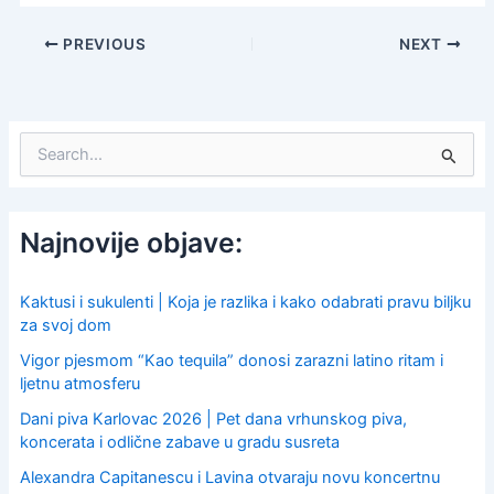
PREVIOUS
NEXT
S
e
a
r
c
Najnovije objave:
h
f
o
Kaktusi i sukulenti | Koja je razlika i kako odabrati pravu biljku
r
za svoj dom
:
Vigor pjesmom “Kao tequila” donosi zarazni latino ritam i
ljetnu atmosferu
Dani piva Karlovac 2026 | Pet dana vrhunskog piva,
koncerata i odlične zabave u gradu susreta
Alexandra Capitanescu i Lavina otvaraju novu koncertnu