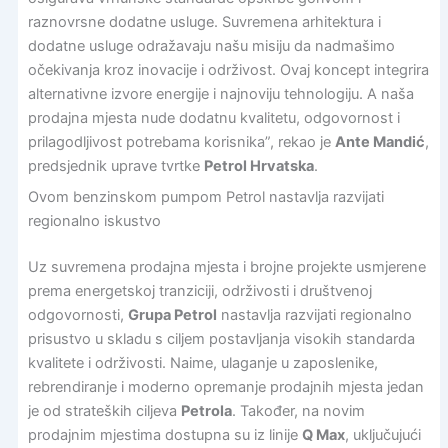
raznovrsne dodatne usluge. Suvremena arhitektura i
dodatne usluge odražavaju našu misiju da nadmašimo
očekivanja kroz inovacije i održivost. Ovaj koncept integrira
alternativne izvore energije i najnoviju tehnologiju. A naša
prodajna mjesta nude dodatnu kvalitetu, odgovornost i
prilagodljivost potrebama korisnika”, rekao je
Ante Mandić
,
predsjednik uprave tvrtke
Petrol Hrvatska
.
Ovom benzinskom pumpom Petrol nastavlja razvijati
regionalno iskustvo
Uz suvremena prodajna mjesta i brojne projekte usmjerene
prema energetskoj tranziciji, održivosti i društvenoj
odgovornosti,
Grupa Petrol
nastavlja razvijati regionalno
prisustvo u skladu s ciljem postavljanja visokih standarda
kvalitete i održivosti. Naime, ulaganje u zaposlenike,
rebrendiranje i moderno opremanje prodajnih mjesta jedan
je od strateških ciljeva
Petrola
. Također, na novim
prodajnim mjestima dostupna su iz linije
Q Max
, uključujući