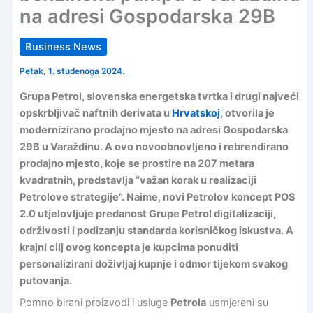
na adresi Gospodarska 29B
Business News
Petak, 1. studenoga 2024.
Grupa Petrol, slovenska energetska tvrtka i drugi najveći
opskrbljivač naftnih derivata u
Hrvatskoj
, otvorila je
modernizirano prodajno mjesto na adresi Gospodarska
29B u Varaždinu. A ovo novoobnovljeno i rebrendirano
prodajno mjesto, koje se prostire na 207 metara
kvadratnih, predstavlja “važan korak u realizaciji
Petrolove strategije”. Naime, novi Petrolov koncept POS
2.0 utjelovljuje predanost Grupe Petrol digitalizaciji,
održivosti i podizanju standarda korisničkog iskustva. A
krajni cilj ovog koncepta je kupcima ponuditi
personalizirani doživljaj kupnje i odmor tijekom svakog
putovanja.
Pomno birani proizvodi i usluge
Petrola
usmjereni su