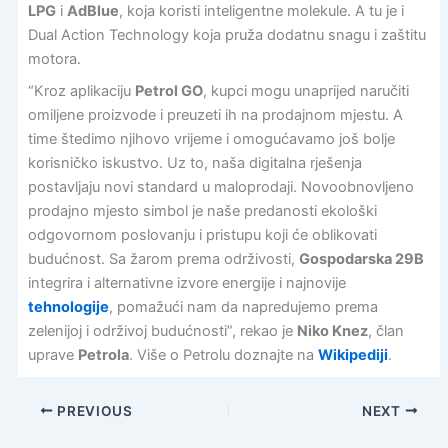
LPG
i
AdBlue
, koja koristi inteligentne molekule. A tu je i
Dual Action Technology koja pruža dodatnu snagu i zaštitu
motora.
“Kroz aplikaciju
Petrol GO
, kupci mogu unaprijed naručiti
omiljene proizvode i preuzeti ih na prodajnom mjestu. A
time štedimo njihovo vrijeme i omogućavamo još bolje
korisničko iskustvo. Uz to, naša digitalna rješenja
postavljaju novi standard u maloprodaji. Novoobnovljeno
prodajno mjesto simbol je naše predanosti ekološki
odgovornom poslovanju i pristupu koji će oblikovati
budućnost. Sa žarom prema održivosti,
Gospodarska 29B
integrira i alternativne izvore energije i najnovije
tehnologije
, pomažući nam da napredujemo prema
zelenijoj i održivoj budućnosti”, rekao je
Niko Knez
, član
uprave
Petrola
. Više o Petrolu doznajte na
Wikipediji
.
PREVIOUS
NEXT