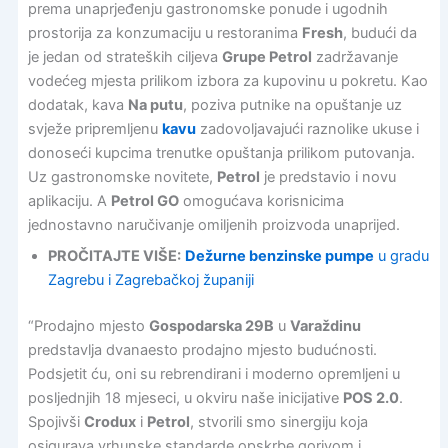
prema unaprjeđenju gastronomske ponude i ugodnih
prostorija za konzumaciju u restoranima
Fresh
, budući da
je jedan od strateških ciljeva
Grupe Petrol
zadržavanje
vodećeg mjesta prilikom izbora za kupovinu u pokretu. Kao
dodatak, kava
Na putu
, poziva putnike na opuštanje uz
svježe pripremljenu
kavu
zadovoljavajući raznolike ukuse i
donoseći kupcima trenutke opuštanja prilikom putovanja.
Uz gastronomske novitete,
Petrol
je predstavio i novu
aplikaciju. A
Petrol GO
omogućava korisnicima
jednostavno naručivanje omiljenih proizvoda unaprijed.
PROČITAJTE VIŠE:
Dežurne benzinske pumpe
u gradu
Zagrebu i Zagrebačkoj županiji
“Prodajno mjesto
Gospodarska 29B
u
Varaždinu
predstavlja dvanaesto prodajno mjesto budućnosti.
Podsjetit ću, oni su rebrendirani i moderno opremljeni u
posljednjih 18 mjeseci, u okviru naše inicijative
POS 2.0
.
Spojivši
Crodux
i
Petrol
, stvorili smo sinergiju koja
osigurava vrhunske standarde opskrbe gorivom i