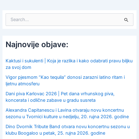
S
e
a
r
c
Najnovije objave:
h
f
o
Kaktusi i sukulenti | Koja je razlika i kako odabrati pravu biljku
r
za svoj dom
:
Vigor pjesmom “Kao tequila” donosi zarazni latino ritam i
ljetnu atmosferu
Dani piva Karlovac 2026 | Pet dana vrhunskog piva,
koncerata i odlične zabave u gradu susreta
Alexandra Capitanescu i Lavina otvaraju novu koncertnu
sezonu u Tvornici kulture u nedjelju, 20. rujna 2026. godine
Dino Dvornik Tribute Band otvara novu koncertnu sezonu u
klubu Boogaloo u petak, 25. rujna 2026. godine