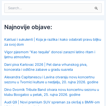
S
e
a
r
c
Najnovije objave:
h
f
o
Kaktusi i sukulenti | Koja je razlika i kako odabrati pravu biljku
r
za svoj dom
:
Vigor pjesmom “Kao tequila” donosi zarazni latino ritam i
ljetnu atmosferu
Dani piva Karlovac 2026 | Pet dana vrhunskog piva,
koncerata i odlične zabave u gradu susreta
Alexandra Capitanescu i Lavina otvaraju novu koncertnu
sezonu u Tvornici kulture u nedjelju, 20. rujna 2026. godine
Dino Dvornik Tribute Band otvara novu koncertnu sezonu u
klubu Boogaloo u petak, 25. rujna 2026. godine
Audi Q9 | Novi premium SUV spreman za okršaj s BMW-om