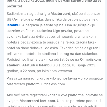
petka, 31. ožujka 2023. godine pa vam savjetujemo da se
požurite!
Sudionicima nagradne igre
Mastercard
, službeni sponzor
UEFA
-ine
Lige prvaka
, daje priliku da osvoje putovanje u
Istanbul
. A nagrada je zaista sjajna. Ona uključuje dvije
ulaznice za finalnu utakmicu
Lige prvaka
, povratne
avionske karte za dvije osobe, tri noćenja u vrhunskom
hotelu s pet zvjezdica te prijevoz na relaciji zračna luka-
hotel na dane dolaska i odlaska. Također, bit će osiguran i
prijevoz od hotela do stadiona i natrag na dan utakmice.
Podsjetimo, finalna utakmica održat će se na
Olimpijskom
stadionu Atatürk
u
Istanbulu
u subotu, 10. lipnja 2023.
godine, u 22 sata, po lokalnom vremenu.
Prijava za nagradnu igru je vrlo jednostavna – prvo posjetite
Mastercard platformu Priceless.com
Ako već niste registrirani korisnik ove platforme, prijavite se
svojom
Mastercard karticom
. Unesite potrebne podatke i
uključite se u utrku za ovu vrijednu nagradu. A najsretniji