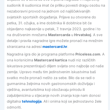
sudionik ili sudionica imat će priliku povesti dragu osobu na
nezaboravni provod na jednom od najiščekivanijih
svjetskih sportskih događanja. Prijave su otvorene do
petka, 31. ožujka, a ime dobitnika ili dobitnice bit će
objavljeno najkasnije u petak, 7. travnja 2023. godine i to
na društvenim mrežama
Mastercarda
u
Hrvatskoj
. A sve
detalje i pravila nagradne igre možete pronaći na mrežnim
stranicama na adresi
mastercard.hr
.
Nagradna igra dio je programa platforme
Priceless.com
. A
ona korisnicima
Mastercard kartica
nudi niz različitih
iskustava prezentirajući diljem svijeta ono najbolje od naše
zemlje. Upravo među tim jedinstvenim iskustvima baš
svatko može pronaći nešto za sebe. Bilo da se radi o
gurmanima željnima novih gastronomskih doživljaja i
vještina, avanturistima koji obožavaju prirodu ili
zaljubljenicima u stjecanje novih znanja koje nam donosi
digitalna
tehnologija
. Ali i onima koji se jednostavno žele
odmoriti.