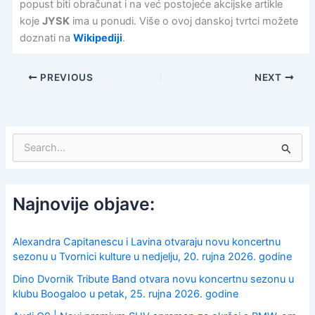
popust biti obračunat i na već postojeće akcijske artikle
koje
JYSK
ima u ponudi. Više o ovoj danskoj tvrtci možete
doznati na
Wikipediji
.
PREVIOUS
NEXT
S
e
a
r
c
Najnovije objave:
h
f
o
Alexandra Capitanescu i Lavina otvaraju novu koncertnu
r
sezonu u Tvornici kulture u nedjelju, 20. rujna 2026. godine
:
Dino Dvornik Tribute Band otvara novu koncertnu sezonu u
klubu Boogaloo u petak, 25. rujna 2026. godine