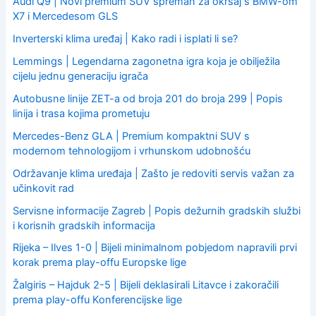
Audi Q9 | Novi premium SUV spreman za okršaj s BMW-om
X7 i Mercedesom GLS
Inverterski klima uređaj | Kako radi i isplati li se?
Lemmings | Legendarna zagonetna igra koja je obilježila
cijelu jednu generaciju igrača
Autobusne linije ZET-a od broja 201 do broja 299 | Popis
linija i trasa kojima prometuju
Mercedes-Benz GLA | Premium kompaktni SUV s
modernom tehnologijom i vrhunskom udobnošću
Održavanje klima uređaja | Zašto je redoviti servis važan za
učinkovit rad
Servisne informacije Zagreb | Popis dežurnih gradskih službi
i korisnih gradskih informacija
Rijeka – Ilves 1-0 | Bijeli minimalnom pobjedom napravili prvi
korak prema play-offu Europske lige
Žalgiris – Hajduk 2-5 | Bijeli deklasirali Litavce i zakoračili
prema play-offu Konferencijske lige