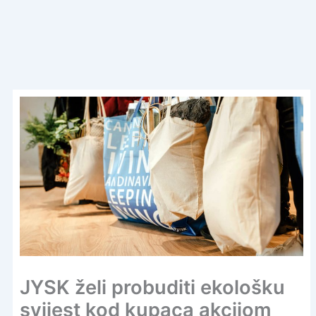
JYSK želi probuditi ekološku
svijest kod kupaca akcijom