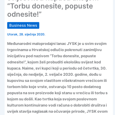
“Torbu donesite, popuste
odnesite!”
Business News
Utorak, 28. siječnja 2020.
Međunarodni maloprodajni lanac JYSK je u svim svojim
trgovinama u Hrvatskoj odlučio pokrenuti zanimljivu
inicijativu pod nazivom “Torbu donesite, popuste
odnesite!”, kojom želi probuditi ekološku svijest kod
kupaca. Naime, svi kupci koji u periodu od četvrtka, 30.
siječnja, do nedjelje, 2. veljače 2020. godine, dođu u
kupovinu sa svojom vlastitom višekratnom vrećicom ili
torbom bilo koje vrste, ostvaruju 10 posto dodatnog
popusta na sve proizvode koji stanu u vrećicu ili torbu s
kojom su došli. Kao tvrtka koja svojom poslovnom
kulturom kontinuirano vodi računa o dobrobiti društva i
uvijek stavlja naglasak na očuvanje prirode, JYSK ovom