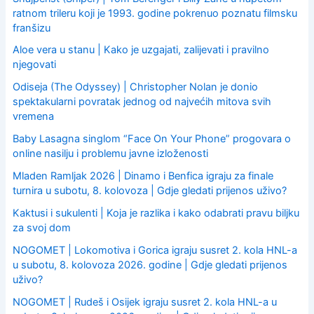
ratnom trileru koji je 1993. godine pokrenuo poznatu filmsku
franšizu
Aloe vera u stanu | Kako je uzgajati, zalijevati i pravilno
njegovati
Odiseja (The Odyssey) | Christopher Nolan je donio
spektakularni povratak jednog od najvećih mitova svih
vremena
Baby Lasagna singlom “Face On Your Phone” progovara o
online nasilju i problemu javne izloženosti
Mladen Ramljak 2026 | Dinamo i Benfica igraju za finale
turnira u subotu, 8. kolovoza | Gdje gledati prijenos uživo?
Kaktusi i sukulenti | Koja je razlika i kako odabrati pravu biljku
za svoj dom
NOGOMET | Lokomotiva i Gorica igraju susret 2. kola HNL-a
u subotu, 8. kolovoza 2026. godine | Gdje gledati prijenos
uživo?
NOGOMET | Rudeš i Osijek igraju susret 2. kola HNL-a u