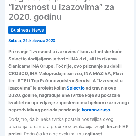
“Izvrsnost u izazovima” za
2020. godinu
Business News
Subota, 29. kolovoza 2020.
Priznanje “Izvrsnost u izazovima” konzultantske kuće
Selectio dodijeljeno je tvrtci INA d.d., ali i tvrtkama
članicama INA Grupe. Točnije, ovo priznanje su dobili
CROSCO, INA Maloprodajni servisi, INA MAZIVA, Plavi
tim, STSI i Top Računovodstvo Servisi. A “Izvrsnost u
izazovima” je projekt kojim
Selectio
od travnja ove,
2020. godine, nagrađuje one tvrtke koje su pokazale
kvalitetno upravljanje zaposlenicima tijekom izazovnog i
nepredvidivog perioda pandemije
koronavirusa
.
Dodajmo, da bi neka tvrtka postala nositeljica ovog
priznanja, ona mora proći kroz evaluaciju svojih
kriznih HR
praksi
. Područja koja se evaluiraju su
agilnost
i