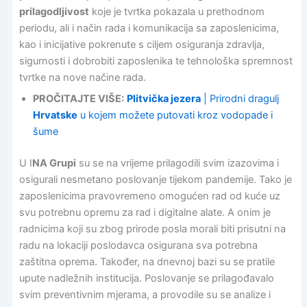
prilagodljivost
koje je tvrtka pokazala u prethodnom
periodu, ali i način rada i komunikacija sa zaposlenicima,
kao i inicijative pokrenute s ciljem osiguranja zdravlja,
sigurnosti i dobrobiti zaposlenika te tehnološka spremnost
tvrtke na nove načine rada.
PROČITAJTE VIŠE:
Plitvička jezera
| Prirodni dragulj
Hrvatske
u kojem možete putovati kroz vodopade i
šume
U I
NA Grupi
su se na vrijeme prilagodili svim izazovima i
osigurali nesmetano poslovanje tijekom pandemije. Tako je
zaposlenicima pravovremeno omogućen rad od kuće uz
svu potrebnu opremu za rad i digitalne alate. A onim je
radnicima koji su zbog prirode posla morali biti prisutni na
radu na lokaciji poslodavca osigurana sva potrebna
zaštitna oprema. Također, na dnevnoj bazi su se pratile
upute nadležnih institucija. Poslovanje se prilagođavalo
svim preventivnim mjerama, a provodile su se analize i