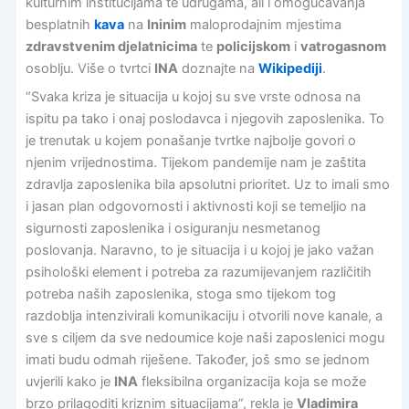
kulturnim institucijama te udrugama, ali i omogućavanja
besplatnih
kava
na
Ininim
maloprodajnim mjestima
zdravstvenim djelatnicima
te
policijskom
i
vatrogasnom
osoblju. Više o tvrtci
INA
doznajte na
Wikipediji
.
“Svaka kriza je situacija u kojoj su sve vrste odnosa na
ispitu pa tako i onaj poslodavca i njegovih zaposlenika. To
je trenutak u kojem ponašanje tvrtke najbolje govori o
njenim vrijednostima. Tijekom pandemije nam je zaštita
zdravlja zaposlenika bila apsolutni prioritet. Uz to imali smo
i jasan plan odgovornosti i aktivnosti koji se temeljio na
sigurnosti zaposlenika i osiguranju nesmetanog
poslovanja. Naravno, to je situacija i u kojoj je jako važan
psihološki element i potreba za razumijevanjem različitih
potreba naših zaposlenika, stoga smo tijekom tog
razdoblja intenzivirali komunikaciju i otvorili nove kanale, a
sve s ciljem da sve nedoumice koje naši zaposlenici mogu
imati budu odmah riješene. Također, još smo se jednom
uvjerili kako je
INA
fleksibilna organizacija koja se može
brzo prilagoditi kriznim situacijama”, rekla je
Vladimira