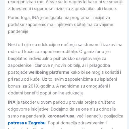
reaorganizirao rad. A sve se to napravilo kako bi se smanjili
zdravstveni i sigurnosni rizici za zaposlenike, ali i kupce.
Pored toga, INA je osigurala niz programa i inicijativa
podrške zaposlenicima i njihovim obiteljima za vrijeme
pandemije
Neki od njih su edukacije o nošenju sa stresom i izazovima
rada od kuće za zaposlene roditelje. Organizirano je i
besplatno individualno psihološko savjetovanje za
zaposlenike i članove njihovih obitelji, ali i prilagodba
postojeće
wellbeing platforme
kako bi se mogla koristiti i
pri radu od kuće. Uz to, svim zaposlenicima su isplaćeni
bonusi za 2019. godinu. A radnicima su omogućeni i
dodatni benefiti poput online edukacija.
INA
je također u ovom periodu provela brojne društeno
odgovorne inicijative. Dodajmo da se one nisu odnosile
samo na pandemiju
koronavirusa
, već i sanaciju posljedica
potresa u Zagrebu
. Poput donacija zdravstvenim i