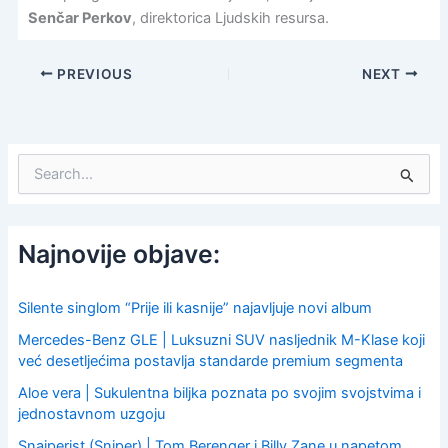
Senčar Perkov
, direktorica Ljudskih resursa.
PREVIOUS
NEXT
S
e
a
r
c
Najnovije objave:
h
f
o
Silente singlom “Prije ili kasnije” najavljuje novi album
r
Mercedes-Benz GLE | Luksuzni SUV nasljednik M-Klase koji
:
već desetljećima postavlja standarde premium segmenta
Aloe vera | Sukulentna biljka poznata po svojim svojstvima i
jednostavnom uzgoju
Snajperist (Sniper) | Tom Berenger i Billy Zane u napetom