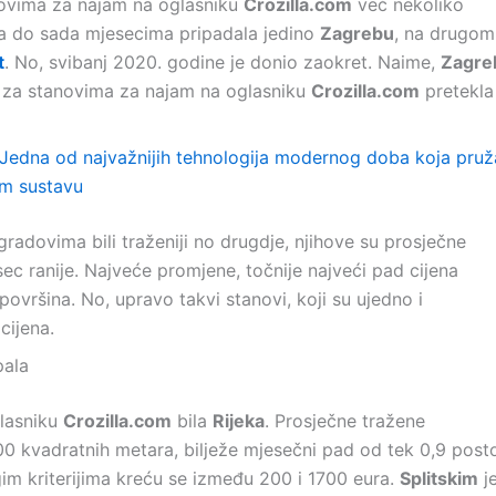
anovima za najam na oglasniku
Crozilla.com
već nekoliko
ija do sada mjesecima pripadala jedino
Zagrebu
, na drugom
t
. No, svibanj 2020. godine je donio zaokret. Naime,
Zagre
i za stanovima za najam na oglasniku
Crozilla.com
pretekla
Jedna od najvažnijih tehnologija modernog doba koja pruž
om sustavu
gradovima bili traženiji no drugdje, njihove su prosječne
ec ranije. Najveće promjene, točnije najveći pad cijena
površina. No, upravo takvi stanovi, koji su ujedno i
 cijena.
pala
glasniku
Crozilla.com
bila
Rijeka
. Prosječne tražene
0 kvadratnih metara, bilježe mjesečni pad od tek 0,9 post
rugim kriterijima kreću se između 200 i 1700 eura.
Splitskim
j