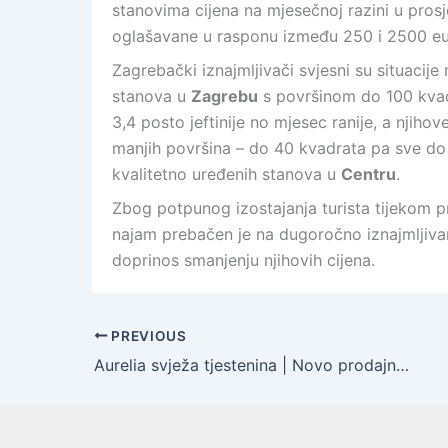
stanovima cijena na mjesečnoj razini u prosj
oglašavane u rasponu između 250 i 2500 eu
Zagrebački iznajmljivači svjesni su situacije
stanova u
Zagrebu
s površinom do 100 kvad
3,4 posto jeftinije no mjesec ranije, a njiho
manjih površina – do 40 kvadrata pa sve do
kvalitetno uređenih stanova u
Centru
.
Zbog potpunog izostajanja turista tijekom p
najam prebačen je na dugoročno iznajmljiva
doprinos smanjenju njihovih cijena.
PREVIOUS
Aurelia svježa tjestenina | Novo prodajno mjesto tvrtke Naše klasje nalazi se na zagrebačkoj tržnici Dolac