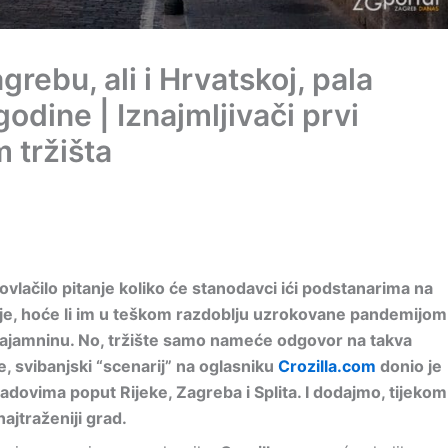
rebu, ali i Hrvatskoj, pala
odine | Iznajmljivači prvi
 tržišta
vlačilo pitanje koliko će stanodavci ići podstanarima na
čnije, hoće li im u teškom razdoblju uzrokovane pandemijom
i najamninu. No, tržište samo nameće odgovor na takva
, svibanjski “scenarij” na oglasniku
Crozilla.com
donio je
radovima poput Rijeke, Zagreba i Splita. I dodajmo, tijekom
ajtraženiji grad.