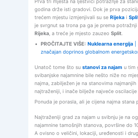
Prva tri mjesta na ljestvici potražnje za st
godina drže isti gradovi. Dok je prva pozic
trećem mjestu izmjenjivali su se
Rijeka
i
Spli
je svrgnut sa trona pa ga je prema potražnj
Rijeka
, a treće je mjesto zauzeo
Split
.
PROČITAJTE VIŠE:
Nuklearna energija
| 
značajan doprinos globalnom energetsk
Unatoč tome što su
stanovi za najam
u tim 
svibanjske najamnine bile nešto niže no mjes
najma, zabilježen je na stanovima najmanjih 
najtraženiji, i inače bilježe najveće oscilacije
Ponuda je porasla, ali je cijena najma stana 
Najtraženiji grad za najam u svibnju je na o
najamnine tamošnjih stanova, površine do 10
A ovisno o veličini, lokaciji, uređenosti i d