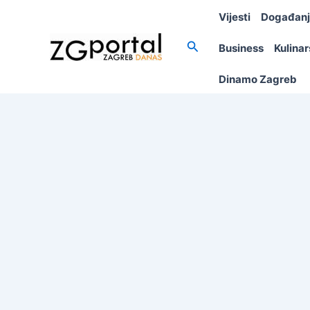
Skip
Vijesti
Događan
to
content
Search
Business
Kulina
Dinamo Zagreb