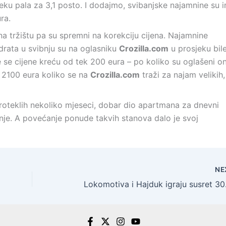
eku pala za 3,1 posto. I dodajmo, svibanjske najamnine su 
ra.
 na tržištu pa su spremni na korekciju cijena. Najamnine
rata u svibnju su na oglasniku
Crozilla.com
u prosjeku bil
ve se cijene kreću od tek 200 eura – po koliko su oglašeni on
 2100 eura koliko se na
Crozilla.com
traži za najam velikih,
roteklih nekoliko mjeseci, dobar dio apartmana za dnevni
nje. A povećanje ponude takvih stanova dalo je svoj
NE