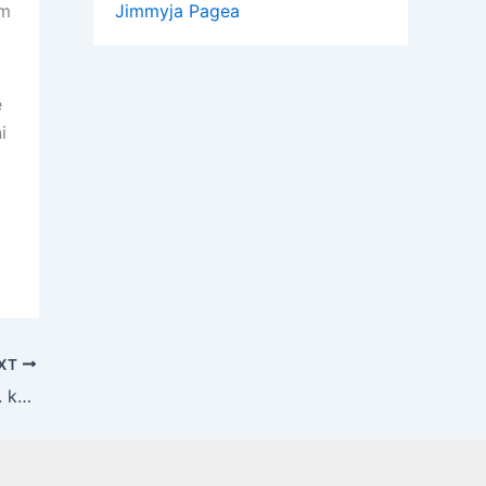
im
Jimmyja Pagea
e
i
XT
Lokomotiva i Hajduk igraju susret 30. kola HNL-a u nedjelju, 21. lipnja 2020. godine | Utakmica će se igrati pred publikom – donosimo informacije o ulaznicama