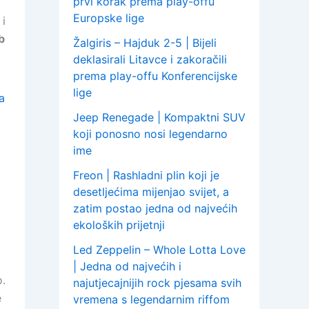
prvi korak prema play-offu
Europske lige
 i
b
Žalgiris – Hajduk 2-5 | Bijeli
deklasirali Litavce i zakoračili
prema play-offu Konferencijske
lige
a
Jeep Renegade | Kompaktni SUV
koji ponosno nosi legendarno
ime
Freon | Rashladni plin koji je
desetljećima mijenjao svijet, a
zatim postao jedna od najvećih
ekoloških prijetnji
Led Zeppelin – Whole Lotta Love
| Jedna od najvećih i
o.
najutjecajnijih rock pjesama svih
e
vremena s legendarnim riffom