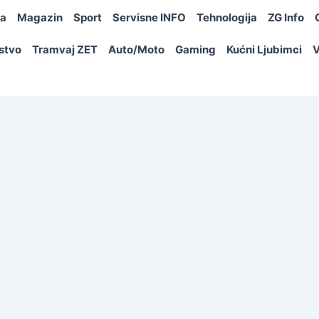
ja
Magazin
Sport
Servisne INFO
Tehnologija
ZG Info
rstvo
Tramvaj ZET
Auto/Moto
Gaming
Kućni Ljubimci
V