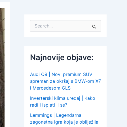
S
e
a
r
c
h
Najnovije objave:
f
o
r
:
Audi Q9 | Novi premium SUV
spreman za okršaj s BMW-om X7
i Mercedesom GLS
Inverterski klima uređaj | Kako
radi i isplati li se?
Lemmings | Legendarna
zagonetna igra koja je obilježila