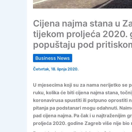
Cijena najma stana u Zag
tijekom proljeća 2020. g
popuštaju pod pritiskom
Business News
Četvrtak, 18. lipnja 2020.
U mjesecima koji su za nama nerijetko se po
ruku, kolika će biti cijena najma stana, to
koronavirusa spustiti ili potpuno oprostit
pitanja pa podstanari mogu odahnuti. Naime
pad cijena najma. Pa čak i u najtraženijim g
proljeća 2020. godine Zagreb više nije bio n