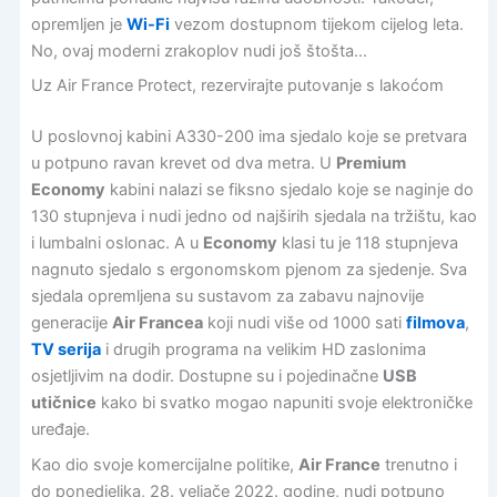
opremljen je
Wi-Fi
vezom dostupnom tijekom cijelog leta.
No, ovaj moderni zrakoplov nudi još štošta…
Uz Air France Protect, rezervirajte putovanje s lakoćom
U poslovnoj kabini A330-200 ima sjedalo koje se pretvara
u potpuno ravan krevet od dva metra. U
Premium
Economy
kabini nalazi se fiksno sjedalo koje se naginje do
130 stupnjeva i nudi jedno od najširih sjedala na tržištu, kao
i lumbalni oslonac. A u
Economy
klasi tu je 118 stupnjeva
nagnuto sjedalo s ergonomskom pjenom za sjedenje. Sva
sjedala opremljena su sustavom za zabavu najnovije
generacije
Air Francea
koji nudi više od 1000 sati
filmova
,
TV serija
i drugih programa na velikim HD zaslonima
osjetljivim na dodir. Dostupne su i pojedinačne
USB
utičnice
kako bi svatko mogao napuniti svoje elektroničke
uređaje.
Kao dio svoje komercijalne politike,
Air France
trenutno i
do ponedjeljka, 28. veljače 2022. godine, nudi potpuno