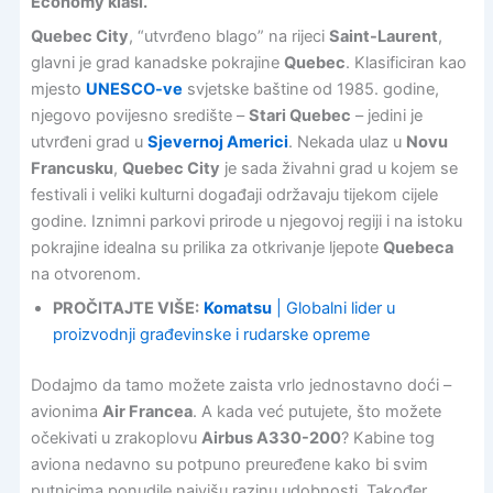
Economy klasi.
Quebec City
, “utvrđeno blago” na rijeci
Saint-Laurent
,
glavni je grad kanadske pokrajine
Quebec
. Klasificiran kao
mjesto
UNESCO-ve
svjetske baštine od 1985. godine,
njegovo povijesno središte –
Stari Quebec
– jedini je
utvrđeni grad u
Sjevernoj Americi
. Nekada ulaz u
Novu
Francusku
,
Quebec City
je sada živahni grad u kojem se
festivali i veliki kulturni događaji održavaju tijekom cijele
godine. Iznimni parkovi prirode u njegovoj regiji i na istoku
pokrajine idealna su prilika za otkrivanje ljepote
Quebeca
na otvorenom.
PROČITAJTE VIŠE:
Komatsu
| Globalni lider u
proizvodnji građevinske i rudarske opreme
Dodajmo da tamo možete zaista vrlo jednostavno doći –
avionima
Air Francea
. A kada već putujete, što možete
očekivati u zrakoplovu
Airbus A330-200
? Kabine tog
aviona nedavno su potpuno preuređene kako bi svim
putnicima ponudile najvišu razinu udobnosti. Također,