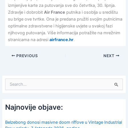
izmjenjive karte za putovanja sve do četvrtka, 30. lipnja.
Zdravlje i dobrobit
Air France
putnika i osoblja u središtu
su brige ove tvrtke. Ona je predana pružiti svojim putnicima
optimalne zdravstvene i higijenske uvjete u svakoj fazi
njihovog putovanja. Više informacija potražite na mrežnim
stranicama na adresi
airfrance.hr
.
PREVIOUS
NEXT
S
e
a
r
c
Najnovije objave:
h
f
o
Belzebong donosi masivne doom riffove u Vintage Industrial
r