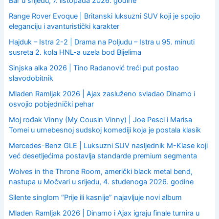
Bar u srijedu, 7. listopada 2026. godine
:
Range Rover Evoque | Britanski luksuzni SUV koji je spojio
eleganciju i avanturistički karakter
Hajduk – Istra 2-2 | Drama na Poljudu – Istra u 95. minuti
susreta 2. kola HNL-a uzela bod Bijelima
Sinjska alka 2026 | Tino Radanović treći put postao
slavodobitnik
Mladen Ramljak 2026 | Ajax zasluženo svladao Dinamo i
osvojio pobjednički pehar
Moj rođak Vinny (My Cousin Vinny) | Joe Pesci i Marisa
Tomei u urnebesnoj sudskoj komediji koja je postala klasik
Mercedes-Benz GLE | Luksuzni SUV nasljednik M-Klase koji
već desetljećima postavlja standarde premium segmenta
Wolves in the Throne Room, američki black metal bend,
nastupa u Močvari u srijedu, 4. studenoga 2026. godine
Silente singlom “Prije ili kasnije” najavljuje novi album
Mladen Ramljak 2026 | Dinamo i Ajax igraju finale turnira u