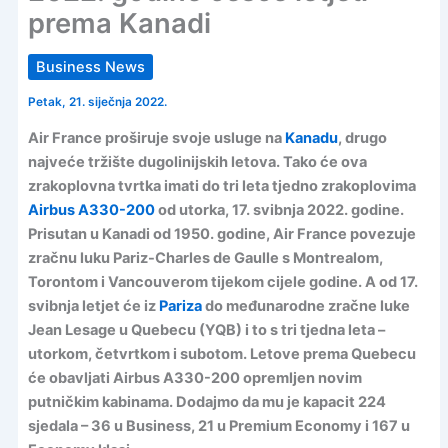
prema Kanadi
Business News
Petak, 21. siječnja 2022.
Air France proširuje svoje usluge na
Kanadu
, drugo
najveće tržište dugolinijskih letova. Tako će ova
zrakoplovna tvrtka imati do tri leta tjedno zrakoplovima
Airbus A330-200
od utorka, 17. svibnja 2022. godine.
Prisutan u Kanadi od 1950. godine, Air France povezuje
zračnu luku Pariz-Charles de Gaulle s Montrealom,
Torontom i Vancouverom tijekom cijele godine. A od 17.
svibnja letjet će iz
Pariza
do međunarodne zračne luke
Jean Lesage u Quebecu (YQB) i to s tri tjedna leta –
utorkom, četvrtkom i subotom. Letove prema Quebecu
će obavljati Airbus A330-200 opremljen novim
putničkim kabinama. Dodajmo da mu je kapacit 224
sjedala – 36 u Business, 21 u Premium Economy i 167 u