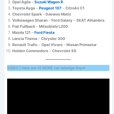
Opel Agila
–
Suzuki Wagon R
Toyota Aygo
–
Peugeot 107
–
Citroën C1
Chevrolet Spark
–
Daewoo Matiz
Volkswagen Sharan
–
Ford Galaxy
–
SEAT Alhambra
Fiat Fullback
–
Mitsubishi L200
Mazda 121
–
Ford Fiesta
Lancia Thema
–
Chrysler 300
Renault Trafic
–
Opel Vivaro
–
Nissan Primastar
Holden Commodore
–
Chevrolet SS
VIDEO | Here are 10 MORE car rebadge flops!