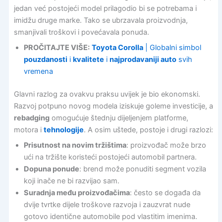
jedan već postojeći model prilagodio bi se potrebama i
imidžu druge marke. Tako se ubrzavala proizvodnja,
smanjivali troškovi i povećavala ponuda.
PROČITAJTE VIŠE:
Toyota Corolla
| Globalni simbol
pouzdanosti
i
kvalitete
i
najprodavaniji auto
svih
vremena
Glavni razlog za ovakvu praksu uvijek je bio ekonomski.
Razvoj potpuno novog modela iziskuje goleme investicije, a
rebadging
omogućuje štednju dijeljenjem platforme,
motora i
tehnologije
. A osim uštede, postoje i drugi razlozi:
Prisutnost na novim tržištima
: proizvođač može brzo
ući na tržište koristeći postojeći automobil partnera.
Dopuna ponude
: brend može ponuditi segment vozila
koji inače ne bi razvijao sam.
Suradnja među proizvođačima
: često se događa da
dvije tvrtke dijele troškove razvoja i zauzvrat nude
gotovo identične automobile pod vlastitim imenima.