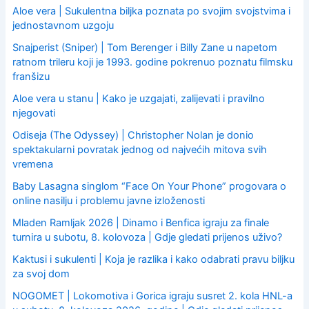
Aloe vera | Sukulentna biljka poznata po svojim svojstvima i
jednostavnom uzgoju
Snajperist (Sniper) | Tom Berenger i Billy Zane u napetom
ratnom trileru koji je 1993. godine pokrenuo poznatu filmsku
franšizu
Aloe vera u stanu | Kako je uzgajati, zalijevati i pravilno
njegovati
Odiseja (The Odyssey) | Christopher Nolan je donio
spektakularni povratak jednog od najvećih mitova svih
vremena
Baby Lasagna singlom “Face On Your Phone” progovara o
online nasilju i problemu javne izloženosti
Mladen Ramljak 2026 | Dinamo i Benfica igraju za finale
turnira u subotu, 8. kolovoza | Gdje gledati prijenos uživo?
Kaktusi i sukulenti | Koja je razlika i kako odabrati pravu biljku
za svoj dom
NOGOMET | Lokomotiva i Gorica igraju susret 2. kola HNL-a