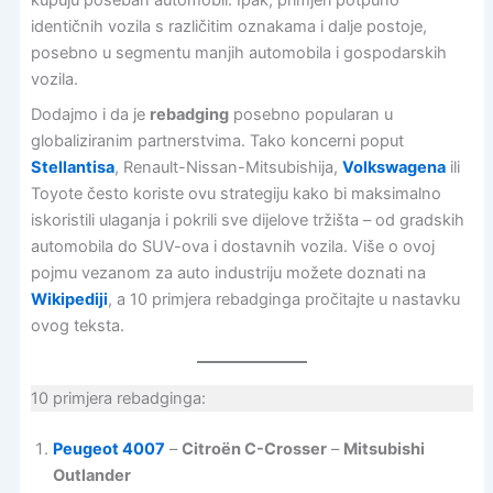
kupuju poseban automobil. Ipak, primjeri potpuno
identičnih vozila s različitim oznakama i dalje postoje,
posebno u segmentu manjih automobila i gospodarskih
vozila.
Dodajmo i da je
rebadging
posebno popularan u
globaliziranim partnerstvima. Tako koncerni poput
Stellantisa
, Renault-Nissan-Mitsubishija,
Volkswagena
ili
Toyote često koriste ovu strategiju kako bi maksimalno
iskoristili ulaganja i pokrili sve dijelove tržišta – od gradskih
automobila do SUV-ova i dostavnih vozila. Više o ovoj
pojmu vezanom za auto industriju možete doznati na
Wikipediji
, a 10 primjera rebadginga pročitajte u nastavku
ovog teksta.
10 primjera rebadginga:
Peugeot 4007
–
Citroën C-Crosser
–
Mitsubishi
Outlander