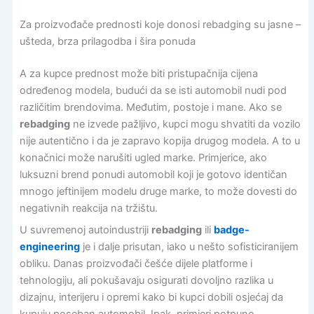
Za proizvođače prednosti koje donosi rebadging su jasne –
ušteda, brza prilagodba i šira ponuda
A za kupce prednost može biti pristupačnija cijena
određenog modela, budući da se isti automobil nudi pod
različitim brendovima. Međutim, postoje i mane. Ako se
rebadging
ne izvede pažljivo, kupci mogu shvatiti da vozilo
nije autentično i da je zapravo kopija drugog modela. A to u
konačnici može narušiti ugled marke. Primjerice, ako
luksuzni brend ponudi automobil koji je gotovo identičan
mnogo jeftinijem modelu druge marke, to može dovesti do
negativnih reakcija na tržištu.
U suvremenoj autoindustriji
rebadging
ili
badge-
engineering
je i dalje prisutan, iako u nešto sofisticiranijem
obliku. Danas proizvođači češće dijele platforme i
tehnologiju, ali pokušavaju osigurati dovoljno razlika u
dizajnu, interijeru i opremi kako bi kupci dobili osjećaj da