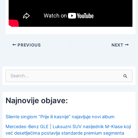
PREVIOUS
NEXT
S
e
a
r
c
Najnovije objave:
h
f
o
Silente singlom “Prije ili kasnije” najavljuje novi album
r
Mercedes-Benz GLE | Luksuzni SUV nasljednik M-Klase koji
:
već desetljećima postavlja standarde premium segmenta