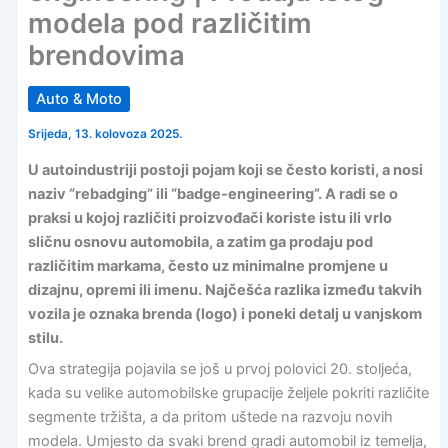
modela pod različitim
brendovima
Auto & Moto
Srijeda, 13. kolovoza 2025.
U autoindustriji postoji pojam koji se često koristi, a nosi
naziv “rebadging” ili “badge-engineering”. A radi se o
praksi u kojoj različiti proizvođači koriste istu ili vrlo
sličnu osnovu automobila, a zatim ga prodaju pod
različitim markama, često uz minimalne promjene u
dizajnu, opremi ili imenu. Najčešća razlika između takvih
vozila je oznaka brenda (logo) i poneki detalj u vanjskom
stilu.
Ova strategija pojavila se još u prvoj polovici 20. stoljeća,
kada su velike automobilske grupacije željele pokriti različite
segmente tržišta, a da pritom uštede na razvoju novih
modela. Umjesto da svaki brend gradi automobil iz temelja,