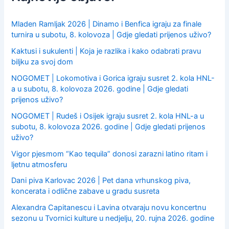
o
r
:
Mladen Ramljak 2026 | Dinamo i Benfica igraju za finale
turnira u subotu, 8. kolovoza | Gdje gledati prijenos uživo?
Kaktusi i sukulenti | Koja je razlika i kako odabrati pravu
biljku za svoj dom
NOGOMET | Lokomotiva i Gorica igraju susret 2. kola HNL-
a u subotu, 8. kolovoza 2026. godine | Gdje gledati
prijenos uživo?
NOGOMET | Rudeš i Osijek igraju susret 2. kola HNL-a u
subotu, 8. kolovoza 2026. godine | Gdje gledati prijenos
uživo?
Vigor pjesmom “Kao tequila” donosi zarazni latino ritam i
ljetnu atmosferu
Dani piva Karlovac 2026 | Pet dana vrhunskog piva,
koncerata i odlične zabave u gradu susreta
Alexandra Capitanescu i Lavina otvaraju novu koncertnu
sezonu u Tvornici kulture u nedjelju, 20. rujna 2026. godine