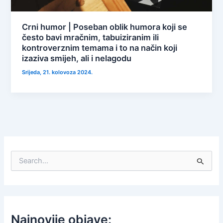
Crni humor | Poseban oblik humora koji se
često bavi mračnim, tabuiziranim ili
kontroverznim temama i to na način koji
izaziva smijeh, ali i nelagodu
Srijeda, 21. kolovoza 2024.
S
e
a
r
c
h
f
Najnovije objave: