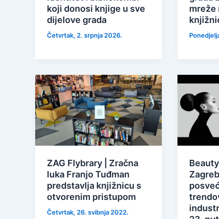
koji donosi knjige u sve
mreže 
dijelove grada
knjižni
Četvrtak, 2. srpnja 2026.
Ponedjelja
ZAG Flybrary | Zračna
Beauty
luka Franjo Tuđman
Zagreb
predstavlja knjižnicu s
posveć
otvorenim pristupom
trendo
industr
Četvrtak, 26. svibnja 2022.