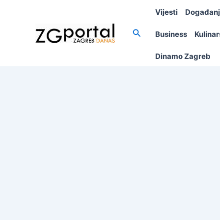
Skip
Vijesti
Događan
to
content
Search
Business
Kulina
Dinamo Zagreb