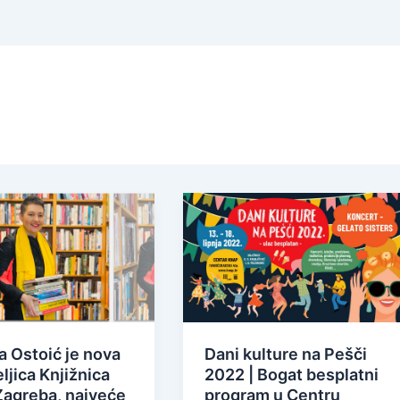
a Ostoić je nova
Dani kulture na Pešči
ljica Knjižnica
2022 | Bogat besplatni
Zagreba, najveće
program u Centru