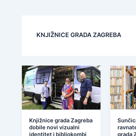
KNJIŽNICE GRADA ZAGREBA
Knjižnice grada Zagreba
Sunčic
dobile novi vizualni
ravnate
identitet i bibliokombi
grada 