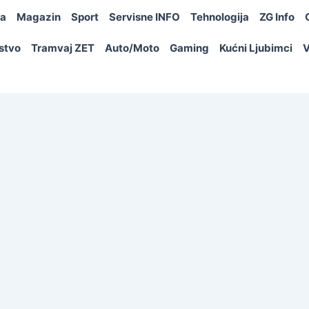
ja
Magazin
Sport
Servisne INFO
Tehnologija
ZG Info
rstvo
Tramvaj ZET
Auto/Moto
Gaming
Kućni Ljubimci
V