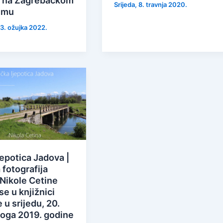
t na Zagrebačkom
Srijeda, 8. travnja 2020.
jmu
 3. ožujka 2022.
jepotica Jadova |
 fotografija
 Nikole Cetine
se u knjižnici
u srijedu, 20.
oga 2019. godine