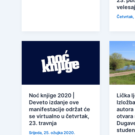
23. pu
velesa
Četvrtak,
Noć knjige 2020 |
Lička l
Deveto izdanje ove
Izložba
manifestacije održat će
autora
se virtualno u četvrtak,
otvara 
23. travnja
Dugave 
studen
Srijeda, 25. ožujka 2020.