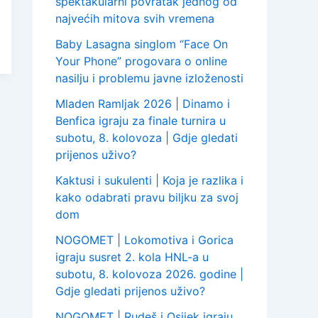
spektakularni povratak jednog od
najvećih mitova svih vremena
Baby Lasagna singlom “Face On
Your Phone” progovara o online
nasilju i problemu javne izloženosti
Mladen Ramljak 2026 | Dinamo i
Benfica igraju za finale turnira u
subotu, 8. kolovoza | Gdje gledati
prijenos uživo?
Kaktusi i sukulenti | Koja je razlika i
kako odabrati pravu biljku za svoj
dom
NOGOMET | Lokomotiva i Gorica
igraju susret 2. kola HNL-a u
subotu, 8. kolovoza 2026. godine |
Gdje gledati prijenos uživo?
NOGOMET | Rudeš i Osijek igraju