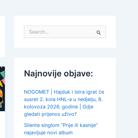
S
e
a
r
c
h
f
Najnovije objave:
o
r
:
NOGOMET | Hajduk i Istra igrat će
susret 2. kola HNL-a u nedjelju, 8.
kolovoza 2026. godine | Gdje
gledati prijenos uživo?
Silente singlom “Prije ili kasnije”
najavljuje novi album