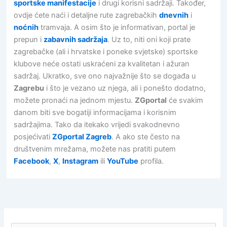
sportske manifestacije
i drugi korisni sadržaji. Također,
ovdje ćete naći i detaljne rute zagrebačkih
dnevnih
i
noćnih
tramvaja. A osim što je informativan, portal je
prepun i
zabavnih sadržaja
. Uz to, niti oni koji prate
zagrebačke (ali i hrvatske i poneke svjetske) sportske
klubove neće ostati uskraćeni za kvalitetan i ažuran
sadržaj. Ukratko, sve ono najvažnije što se događa u
Zagrebu
i što je vezano uz njega, ali i ponešto dodatno,
možete pronaći na jednom mjestu.
ZGportal
će svakim
danom biti sve bogatiji informacijama i korisnim
sadržajima. Tako da itekako vrijedi svakodnevno
posjećivati
ZGportal Zagreb
. A ako ste često na
društvenim mrežama, možete nas pratiti putem
Facebook
,
X
,
Instagram
ili
YouTube
profila.