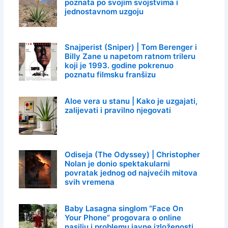
poznata po svojim svojstvima i
jednostavnom uzgoju
Snajperist (Sniper) | Tom Berenger i
Billy Zane u napetom ratnom trileru
koji je 1993. godine pokrenuo
poznatu filmsku franšizu
Aloe vera u stanu | Kako je uzgajati,
zalijevati i pravilno njegovati
Odiseja (The Odyssey) | Christopher
Nolan je donio spektakularni
povratak jednog od najvećih mitova
svih vremena
Baby Lasagna singlom “Face On
Your Phone” progovara o online
nasilju i problemu javne izloženosti