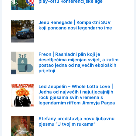
play-offu Konferencijske lige
Jeep Renegade | Kompaktni SUV
koji ponosno nosi legendarno ime
Freon | Rashladni plin koji je
desetljećima mijenjao svijet, a zatim
postao jedna od najvećih ekoloških
prijetnji
Led Zeppelin – Whole Lotta Love |
Jedna od najvećih i najutjecajnijih
rock pjesama svih vremena s
legendarnim riffom Jimmyja Pagea
Stefany predstavlja novu ljubavnu
pjesmu “U tvojim rukama”