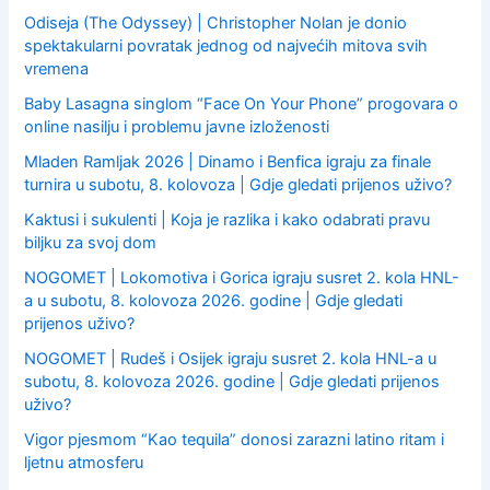
Odiseja (The Odyssey) | Christopher Nolan je donio
spektakularni povratak jednog od najvećih mitova svih
vremena
Baby Lasagna singlom “Face On Your Phone” progovara o
online nasilju i problemu javne izloženosti
Mladen Ramljak 2026 | Dinamo i Benfica igraju za finale
turnira u subotu, 8. kolovoza | Gdje gledati prijenos uživo?
Kaktusi i sukulenti | Koja je razlika i kako odabrati pravu
biljku za svoj dom
NOGOMET | Lokomotiva i Gorica igraju susret 2. kola HNL-
a u subotu, 8. kolovoza 2026. godine | Gdje gledati
prijenos uživo?
NOGOMET | Rudeš i Osijek igraju susret 2. kola HNL-a u
subotu, 8. kolovoza 2026. godine | Gdje gledati prijenos
uživo?
Vigor pjesmom “Kao tequila” donosi zarazni latino ritam i
ljetnu atmosferu