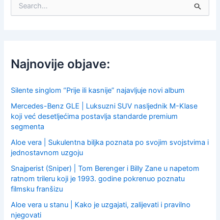
S
e
a
r
c
h
f
Najnovije objave:
o
r
:
Silente singlom “Prije ili kasnije” najavljuje novi album
Mercedes-Benz GLE | Luksuzni SUV nasljednik M-Klase
koji već desetljećima postavlja standarde premium
segmenta
Aloe vera | Sukulentna biljka poznata po svojim svojstvima i
jednostavnom uzgoju
Snajperist (Sniper) | Tom Berenger i Billy Zane u napetom
ratnom trileru koji je 1993. godine pokrenuo poznatu
filmsku franšizu
Aloe vera u stanu | Kako je uzgajati, zalijevati i pravilno
njegovati