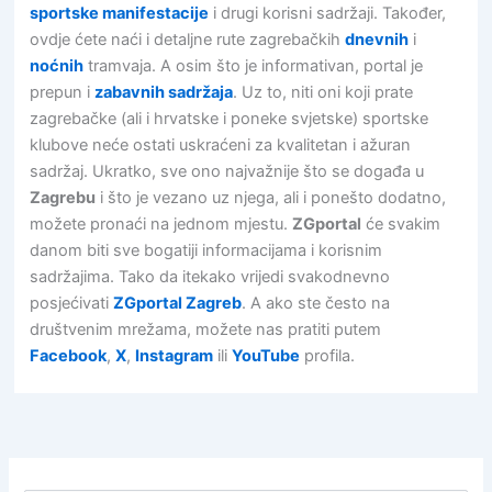
sportske manifestacije
i drugi korisni sadržaji. Također,
ovdje ćete naći i detaljne rute zagrebačkih
dnevnih
i
noćnih
tramvaja. A osim što je informativan, portal je
prepun i
zabavnih sadržaja
. Uz to, niti oni koji prate
zagrebačke (ali i hrvatske i poneke svjetske) sportske
klubove neće ostati uskraćeni za kvalitetan i ažuran
sadržaj. Ukratko, sve ono najvažnije što se događa u
Zagrebu
i što je vezano uz njega, ali i ponešto dodatno,
možete pronaći na jednom mjestu.
ZGportal
će svakim
danom biti sve bogatiji informacijama i korisnim
sadržajima. Tako da itekako vrijedi svakodnevno
posjećivati
ZGportal Zagreb
. A ako ste često na
društvenim mrežama, možete nas pratiti putem
Facebook
,
X
,
Instagram
ili
YouTube
profila.