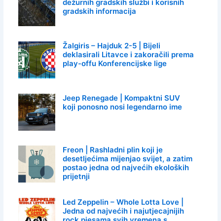
dežurnih gradskih službi i korisnih
gradskih informacija
Žalgiris – Hajduk 2-5 | Bijeli
deklasirali Litavce i zakoračili prema
play-offu Konferencijske lige
Jeep Renegade | Kompaktni SUV
koji ponosno nosi legendarno ime
Freon | Rashladni plin koji je
desetljećima mijenjao svijet, a zatim
postao jedna od najvećih ekoloških
prijetnji
Led Zeppelin – Whole Lotta Love |
Jedna od najvećih i najutjecajnijih
rock pjesama svih vremena s