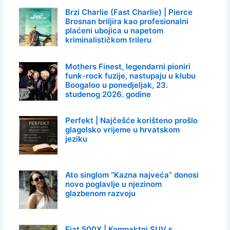
Brzi Charlie (Fast Charlie) | Pierce
Brosnan briljira kao profesionalni
plaćeni ubojica u napetom
kriminalističkom trileru
Mothers Finest, legendarni pioniri
funk-rock fuzije, nastupaju u klubu
Boogaloo u ponedjeljak, 23.
studenog 2026. godine
Perfekt | Najčešće korišteno prošlo
glagolsko vrijeme u hrvatskom
jeziku
Ato singlom “Kazna najveća” donosi
novo poglavlje u njezinom
glazbenom razvoju
Fiat 500X | Kompaktni SUV s