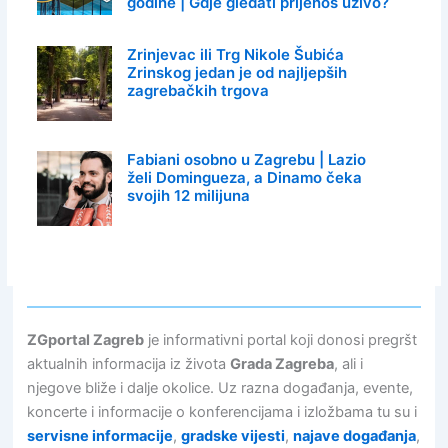
godine | Gdje gledati prijenos uživo?
Zrinjevac ili Trg Nikole Šubića
Zrinskog jedan je od najljepših
zagrebačkih trgova
Fabiani osobno u Zagrebu | Lazio
želi Domingueza, a Dinamo čeka
svojih 12 milijuna
ZGportal Zagreb
je informativni portal koji donosi pregršt
aktualnih informacija iz života
Grada Zagreba
, ali i
njegove bliže i dalje okolice. Uz razna događanja, evente,
koncerte i informacije o konferencijama i izložbama tu su i
servisne informacije
,
gradske vijesti
,
najave događanja
,