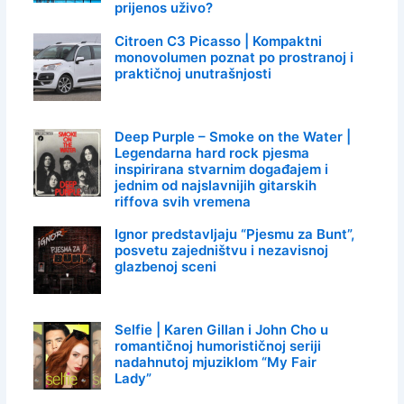
prijenos uživo?
Citroen C3 Picasso | Kompaktni
monovolumen poznat po prostranoj i
praktičnoj unutrašnjosti
Deep Purple – Smoke on the Water |
Legendarna hard rock pjesma
inspirirana stvarnim događajem i
jednim od najslavnijih gitarskih
riffova svih vremena
Ignor predstavljaju “Pjesmu za Bunt”,
posvetu zajedništvu i nezavisnoj
glazbenoj sceni
Selfie | Karen Gillan i John Cho u
romantičnoj humorističnoj seriji
nadahnutoj mjuziklom “My Fair
Lady”