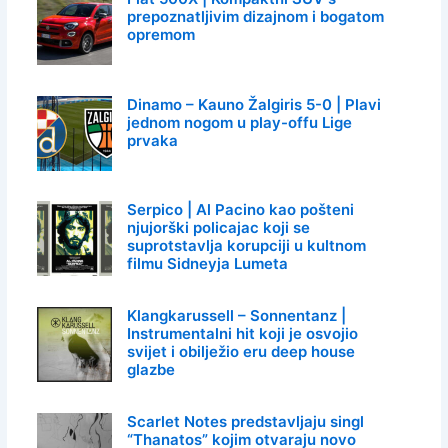
prepoznatljivim dizajnom i bogatom
opremom
Dinamo – Kauno Žalgiris 5-0 | Plavi
jednom nogom u play-offu Lige
prvaka
Serpico | Al Pacino kao pošteni
njujorški policajac koji se
suprotstavlja korupciji u kultnom
filmu Sidneyja Lumeta
Klangkarussell – Sonnentanz |
Instrumentalni hit koji je osvojio
svijet i obilježio eru deep house
glazbe
Scarlet Notes predstavljaju singl
“Thanatos” kojim otvaraju novo