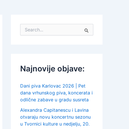
S
e
a
r
c
h
f
Najnovije objave:
o
r
:
Dani piva Karlovac 2026 | Pet
dana vrhunskog piva, koncerata i
odlične zabave u gradu susreta
Alexandra Capitanescu i Lavina
otvaraju novu koncertnu sezonu
u Tvornici kulture u nedjelju, 20.