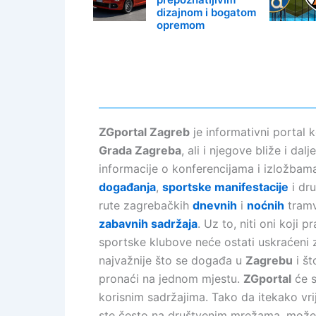
dizajnom i bogatom
opremom
ZGportal Zagreb
je informativni portal k
Grada Zagreba
, ali i njegove bliže i da
informacije o konferencijama i izložbama
događanja
,
sportske manifestacije
i dru
rute zagrebačkih
dnevnih
i
noćnih
tramva
zabavnih sadržaja
. Uz to, niti oni koji 
sportske klubove neće ostati uskraćeni z
najvažnije što se događa u
Zagrebu
i št
pronaći na jednom mjestu.
ZGportal
će s
korisnim sadržajima. Tako da itekako vr
ste često na društvenim mrežama, možet