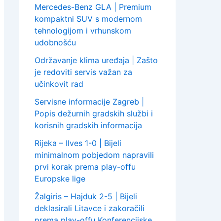
Mercedes-Benz GLA | Premium
kompaktni SUV s modernom
tehnologijom i vrhunskom
udobnošću
Održavanje klima uređaja | Zašto
je redoviti servis važan za
učinkovit rad
Servisne informacije Zagreb |
Popis dežurnih gradskih službi i
korisnih gradskih informacija
Rijeka – Ilves 1-0 | Bijeli
minimalnom pobjedom napravili
prvi korak prema play-offu
Europske lige
Žalgiris – Hajduk 2-5 | Bijeli
deklasirali Litavce i zakoračili
prema play-offu Konferencijske