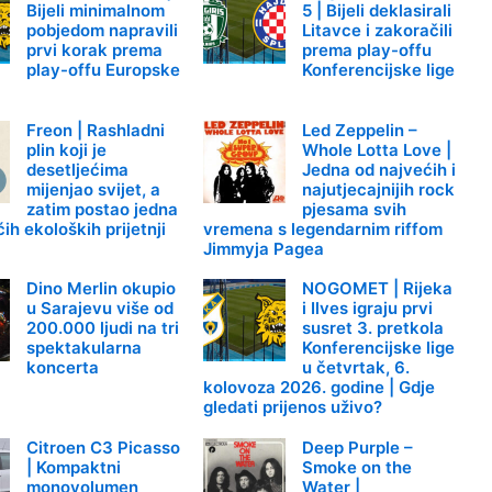
Bijeli minimalnom
5 | Bijeli deklasirali
pobjedom napravili
Litavce i zakoračili
prvi korak prema
prema play-offu
play-offu Europske
Konferencijske lige
Freon | Rashladni
Led Zeppelin –
plin koji je
Whole Lotta Love |
desetljećima
Jedna od najvećih i
mijenjao svijet, a
najutjecajnijih rock
zatim postao jedna
pjesama svih
ih ekoloških prijetnji
vremena s legendarnim riffom
Jimmyja Pagea
Dino Merlin okupio
NOGOMET | Rijeka
u Sarajevu više od
i Ilves igraju prvi
200.000 ljudi na tri
susret 3. pretkola
spektakularna
Konferencijske lige
koncerta
u četvrtak, 6.
kolovoza 2026. godine | Gdje
gledati prijenos uživo?
Citroen C3 Picasso
Deep Purple –
| Kompaktni
Smoke on the
monovolumen
Water |