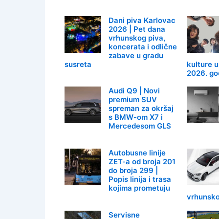
Dani piva Karlovac
2026 | Pet dana
vrhunskog piva,
koncerata i odlične
zabave u gradu
susreta
kulture u
2026. go
Audi Q9 | Novi
premium SUV
spreman za okršaj
s BMW-om X7 i
Mercedesom GLS
Autobusne linije
ZET-a od broja 201
do broja 299 |
Popis linija i trasa
kojima prometuju
vrhunsk
Servisne