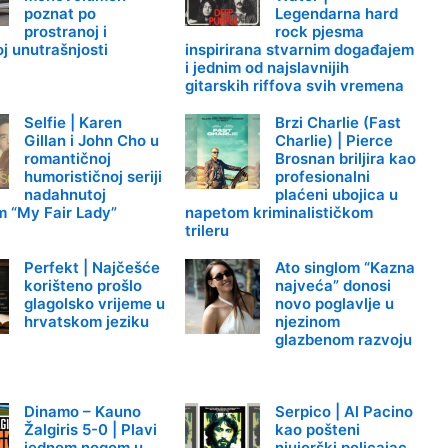
poznat po
Legendarna hard
prostranoj i
rock pjesma
j unutrašnjosti
inspirirana stvarnim događajem
i jednim od najslavnijih
gitarskih riffova svih vremena
Selfie | Karen
Brzi Charlie (Fast
Gillan i John Cho u
Charlie) | Pierce
romantičnoj
Brosnan briljira kao
humorističnoj seriji
profesionalni
nadahnutoj
plaćeni ubojica u
m “My Fair Lady”
napetom kriminalističkom
trileru
Perfekt | Najčešće
Ato singlom “Kazna
korišteno prošlo
najveća” donosi
glagolsko vrijeme u
novo poglavlje u
hrvatskom jeziku
njezinom
glazbenom razvoju
Dinamo – Kauno
Serpico | Al Pacino
Žalgiris 5-0 | Plavi
kao pošteni
jednom nogom u
njujorški policajac