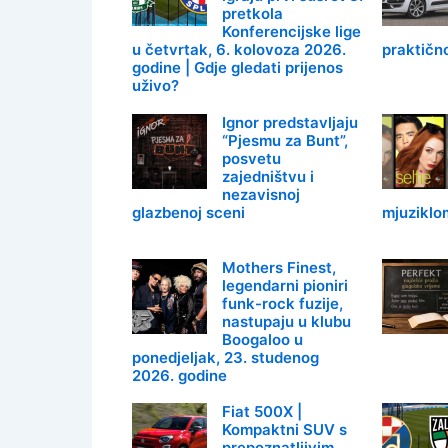
pretkola
Konferencijske lige
u četvrtak, 6. kolovoza 2026.
praktično
godine | Gdje gledati prijenos
uživo?
Ignor predstavljaju
“Pjesmu za Bunt”,
posvetu
zajedništvu i
nezavisnoj
glazbenoj sceni
mjuziklo
Mothers Finest,
legendarni pioniri
funk-rock fuzije,
nastupaju u klubu
Boogaloo u
ponedjeljak, 23. studenog
2026. godine
Fiat 500X |
Kompaktni SUV s
prepoznatljivim