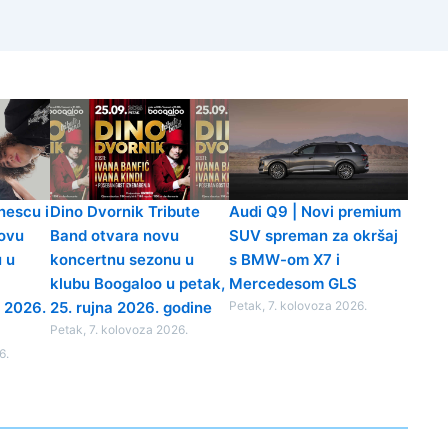
nescu i
Dino Dvornik Tribute
Audi Q9 | Novi premium
novu
Band otvara novu
SUV spreman za okršaj
 u
koncertnu sezonu u
s BMW-om X7 i
klubu Boogaloo u petak,
Mercedesom GLS
a 2026.
25. rujna 2026. godine
Petak, 7. kolovoza 2026.
Petak, 7. kolovoza 2026.
6.