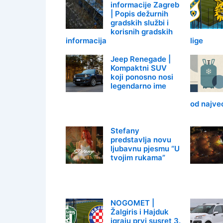
informacije Zagreb
| Popis dežurnih
gradskih službi i
korisnih gradskih
informacija
lige
Jeep Renegade |
Kompaktni SUV
koji ponosno nosi
legendarno ime
od najveć
Stefany
predstavlja novu
ljubavnu pjesmu “U
tvojim rukama”
NOGOMET |
Žalgiris i Hajduk
igraju prvi susret 3.