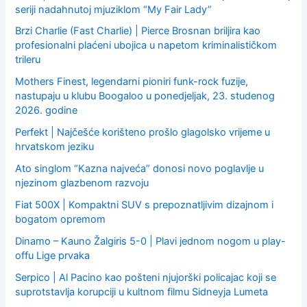
seriji nadahnutoj mjuziklom “My Fair Lady”
Brzi Charlie (Fast Charlie) | Pierce Brosnan briljira kao
profesionalni plaćeni ubojica u napetom kriminalističkom
trileru
Mothers Finest, legendarni pioniri funk-rock fuzije,
nastupaju u klubu Boogaloo u ponedjeljak, 23. studenog
2026. godine
Perfekt | Najčešće korišteno prošlo glagolsko vrijeme u
hrvatskom jeziku
Ato singlom “Kazna najveća” donosi novo poglavlje u
njezinom glazbenom razvoju
Fiat 500X | Kompaktni SUV s prepoznatljivim dizajnom i
bogatom opremom
Dinamo – Kauno Žalgiris 5-0 | Plavi jednom nogom u play-
offu Lige prvaka
Serpico | Al Pacino kao pošteni njujorški policajac koji se
suprotstavlja korupciji u kultnom filmu Sidneyja Lumeta