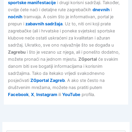
sportske manifestacije
i drugi korisni sadržaji. Također,
ovdje ćete naći i detaljne rute zagrebačkih
dnevnih
i
noćnih
tramvaja. A osim što je informativan, portal je
prepun i
zabavnih sadržaja
. Uz to, niti oni koji prate
zagrebačke (ali i hrvatske i poneke svjetske) sportske
klubove neće ostati uskraćeni za kvalitetan i ažuran
sadržaj. Ukratko, sve ono najvažnije što se događa u
Zagrebu
i što je vezano uz njega, ali i ponešto dodatno,
možete pronaći na jednom mjestu.
ZGportal
će svakim
danom biti sve bogatiji informacijama i korisnim
sadržajima. Tako da itekako vrijedi svakodnevno
posjećivati
ZGportal Zagreb
. A ako ste često na
društvenim mrežama, možete nas pratiti putem
Facebook
,
X
,
Instagram
ili
YouTube
profila.