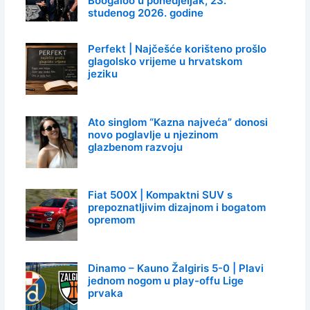
Boogaloo u ponedjeljak, 23.
studenog 2026. godine
Perfekt | Najčešće korišteno prošlo
glagolsko vrijeme u hrvatskom
jeziku
Ato singlom “Kazna najveća” donosi
novo poglavlje u njezinom
glazbenom razvoju
Fiat 500X | Kompaktni SUV s
prepoznatljivim dizajnom i bogatom
opremom
Dinamo – Kauno Žalgiris 5-0 | Plavi
jednom nogom u play-offu Lige
prvaka