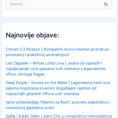
S
e
a
r
c
h
f
Najnovije objave:
o
r
:
Citroen C3 Picasso | Kompaktni monovolumen poznat po
prostranoj i praktičnoj unutrašnjosti
Led Zeppelin – Whole Lotta Love | Jedna od najvećih i
najutjecajnijih rock pjesama svih vremena s legendarnim
riffom Jimmyja Pagea
Deep Purple – Smoke on the Water | Legendarna hard rock
pjesma inspirirana stvarnim događajem i jednim od
najslavnijih gitarskih riffova svih vremena
Ignor predstavljaju “Pjesmu za Bunt”, posvetu zajedništvu i
nezavisnoj glazbenoj sceni
Selfie | Karen Gillan i John Cho u romantičnoj humorističnoj