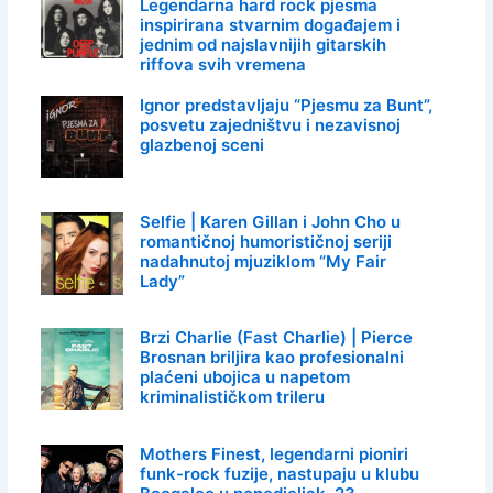
Legendarna hard rock pjesma
inspirirana stvarnim događajem i
jednim od najslavnijih gitarskih
riffova svih vremena
Ignor predstavljaju “Pjesmu za Bunt”,
posvetu zajedništvu i nezavisnoj
glazbenoj sceni
Selfie | Karen Gillan i John Cho u
romantičnoj humorističnoj seriji
nadahnutoj mjuziklom “My Fair
Lady”
Brzi Charlie (Fast Charlie) | Pierce
Brosnan briljira kao profesionalni
plaćeni ubojica u napetom
kriminalističkom trileru
Mothers Finest, legendarni pioniri
funk-rock fuzije, nastupaju u klubu