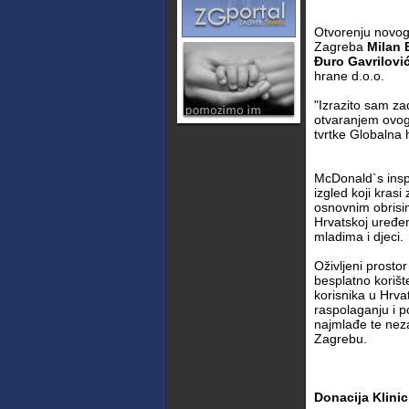
Otvorenju novog
Zagreba
Milan 
Đuro Gavrilovi
hrane d.o.o.
"Izrazito sam za
otvaranjem ovog
tvrtke Globalna 
McDonald`s inspi
izgled koji krasi
osnovnim obrisi
Hrvatskoj uređen
mladima i djeci.
Oživljeni prosto
besplatno korišt
korisnika u Hrva
raspolaganju i p
najmlađe te nez
Zagrebu.
Donacija Klinic