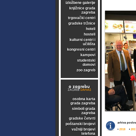
izložbene galerije
knjižnice grada
zagreba
trgovački centri
gradske tržnice
hoteli
hosteli
kulturni centri i
učilišta
kongresni centri
kampovi
studentski
domovi
zoo zagreb
osobna karta
grada zagreba
simboli grada
zagreba
gradske četvrti
arhiva poslov
poštanski brojevi
važniji brojevi
•
2018
•
201
telefona