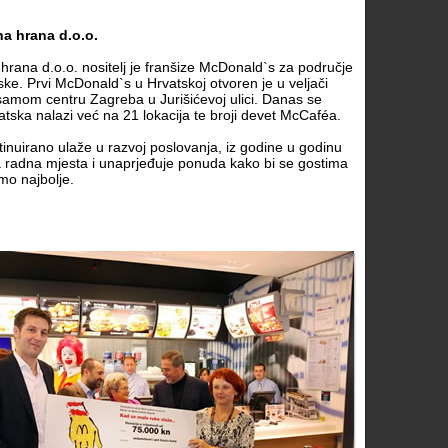
na hrana d.o.o.
hrana d.o.o. nositelj je franšize McDonald`s za područje
ke. Prvi McDonald`s u Hrvatskoj otvoren je u veljači
samom centru Zagreba u Jurišićevoj ulici. Danas se
ska nalazi već na 21 lokacija te broji devet McCaféa.
nuirano ulaže u razvoj poslovanja, iz godine u godinu
a radna mjesta i unaprjeđuje ponuda kako bi se gostima
amo najbolje.