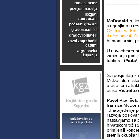
radio stanice
povijest naselja
poznati
zagrepčani
McDonald`s
, k
počasni građani
ulaganjima u res
gradonačelnici
Centra one East
gradovi prijatelji
dječje bolesti Z
humanitarnim p
važni zagrebački
datumi
U novootvorenom
zagrebačka
županija
zanimanje gostij
tableta -
iPada
!
Svi posjetitelji
McDonald`s isku
uređenom atrakti
odiše
Ristretto
s
Pavel Pavliček
franšize McDona
"Unaprjeđenje p
razvoja poslova
nastavljamo sa 
hrvatskom tržišt
primijenili konc
sretnih okupljanj