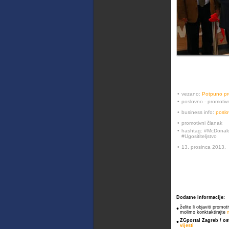
•
vezano:
Potpuno pr
•
poslovno - promoti
•
business info:
poslo
•
promotivni članak
•
hashtag: #McDonal
#Ugosititeljstvo
•
13. prosinca 2013.
Dodatne informacije:
•
želite li objaviti promo
molimo konktaktirajte
•
ZGportal Zagreb / ost
vijesti