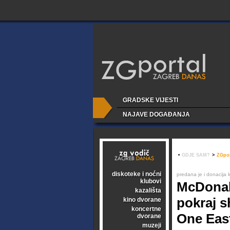
GRADSKE VIJESTI
NAJAVE DOGAĐANJA
•
GDJE SAM?
>
ZGpor
diskoteke i noćni
predana je i donacija k
klubovi
McDonald
kazališta
pokraj s
kino dvorane
koncertne
One Eas
dvorane
muzeji