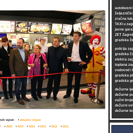
autobusni 
željezničk
zračna luk
TAXI u zag
javne gara
ZET Zagre
gradska že
policija za
gradska či
elektra za
toplana za
vodovod i 
gradska pl
gradska gr
dežurne lj
dežurne p
važni broje
dežurni vet
dežurne bo
nih vijesti:
•
aktualne objave
7
•
2016
•
2015
•
2014
•
2013
•
2012
•
2011