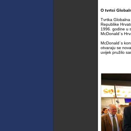
O tvrtci Global
Tvrtka Globalna 
Republike Hrvats
1996. godine u 
McDonald`s Hrvat
McDonald`s konti
otvaraju se nov
uvijek pružilo s