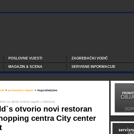
POSLOVNE VIJESTI
ZAGREBAČKI VODIČ
MAGAZIN & SCENA
SERVISNE INFORMACIJE
tal
>
promotivne objave
>
#ugostiteljstvo
linici za dječje bolesti zagreb u klaićevoj
`s otvorio novi restoran
hopping centra City center
t