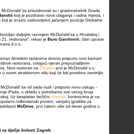
 McDonald`sa prisustvovali su i gradonačelnik Grada
Bandić
koji je pozdravio nova ulaganja i radna mjesta, i
ć
koji je izrazio zadovoljstvo jačanjem pozicije Globalne
dovoljan daljnjim razvojem McDonald'sa u Hrvatskoj i
 21. restorana", rekao je
Đuro Gavrilović
, član uprave
hrana d.o.o.
riran škotskim tartanima donosi potpuno novi karirani
 zidove restorana, ostajući vjeran prepoznatljivim
ma. Novi restoran na
Žitnjaku
prvi je McDonald`s u
 u ovom atraktivnom stilu koji će biti posebno zanimljiv
r McDonald`sa od sada nudi i potpuno novu uslugu -
enje iPada, u skladu s potrebama sve većeg broja
tskoj. Uz besplatan bežični
Internet
, korisnicima je na
opularni rođendanski prostor, vanjsko igralište za
aobilazni
McDrive
, prvi nakon više od deset godina u
i za dječje bolesti Zagreb