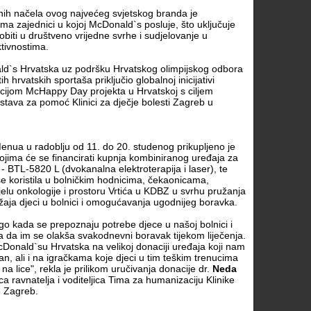
nih načela ovog najvećeg svjetskog branda je
a zajednici u kojoj McDonald`s posluje, što uključuje
obiti u društveno vrijedne svrhe i sudjelovanje u
tivnostima.
d`s Hrvatska uz podršku Hrvatskog olimpijskog odbora
ih hrvatskih sportaša priključio globalnoj inicijativi
cijom McHappy Day projekta u Hrvatskoj s ciljem
dstava za pomoć Klinici za dječje bolesti Zagreb u
nua u radoblju od 11. do 20. studenog prikupljeno je
ojima će se financirati kupnja kombiniranog uređaja za
u - BTL-5820 L (dvokanalna elektroterapija i laser), te
e koristila u bolničkim hodnicima, čekaonicama,
elu onkologije i prostoru Vrtića u KDBZ u svrhu pružanja
žaja djeci u bolnici i omogućavanja ugodnijeg boravka.
ago kada se prepoznaju potrebe djece u našoj bolnici i
ja da im se olakša svakodnevni boravak tijekom liječenja.
Donald`su Hrvatska na velikoj donaciji uređaja koji nam
ban, ali i na igračkama koje djeci u tim teškim trenucima
a lice", rekla je prilikom uručivanja donacije dr.
Neda
ca ravnatelja i voditeljica Tima za humanizaciju Klinike
e Zagreb.