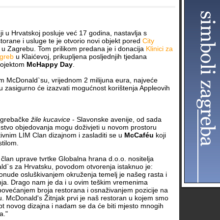
oji u Hrvatskoj posluje već 17 godina, nastavlja s
torane i usluge te je otvorio novi objekt pored
City
u Zagrebu. Tom prilikom predana je i donacija
Klinici za
agreb
u Klaićevoj, prikupljena posljednjih tjedana
rojektom
McHappy Day
.
 McDonald`su, vrijednom 2 milijuna eura, najveće
u zasigurno će izazvati mogućnost korištenja Appleovih
 zagrebačke
žile kucavice
- Slavonske avenije, od sada
stvo objedovanja mogu doživjeti u novom prostoru
vnim LIM Clan dizajnom i zasladiti se u
McCaféu
koji
tilom.
, član uprave tvrtke Globalna hrana d.o.o. nositelja
ld`s za Hrvatsku, povodom otvorenja istaknuo je:
onude osluškivanjem okruženja temelj je našeg rasta i
nja. Drago nam je da i u ovim teškim vremenima
povećanjem broja restorana i osnaživanjem pozicije na
u. McDonald's Žitnjak prvi je naš restoran u kojem smo
ept novog dizajna i nadam se da će biti mjesto mnogih
a."