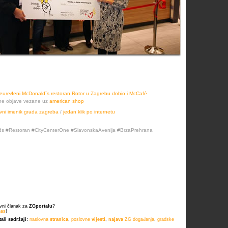
euređeni McDonald`s restoran Rotor u Zagrebu dobio i McCafé
vne objave vezane uz
american shop
vni imenik grada zagreba
/
jedan klik po internetu
ds #Restoran #CityCenterOne #SlavonskaAvenija #BrzaPrehrana
tivni članak za
ZGportalu
?
nas
!
ali sadržaji:
naslovna
stranica
,
poslovne
vijesti
,
najava
ZG događanja
,
gradske