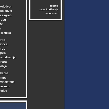
logotip
kolodvor
uvjeti korištenja
i kolodvor
impressum
a zagreb
rebu
že
b
ljeznica
greb
stoća
greb
greb
kanalizacija
inara
oblja
ekarne
umpe
vi telefona
erinari
lnice