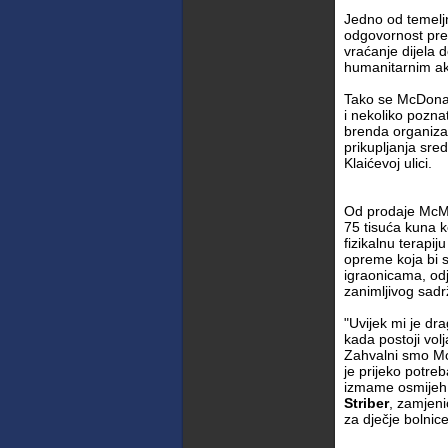
Jedno od temelj
odgovornost prem
vraćanje dijela d
humanitarnim ak
Tako se McDonal
i nekoliko poznat
brenda organiza
prikupljanja sre
Klaićevoj ulici.
Od prodaje McMe
75 tisuća kuna k
fizikalnu terapij
opreme koja bi s
igraonicama, odj
zanimljivog sadr
"Uvijek mi je dr
kada postoji vol
Zahvalni smo Mc
je prijeko potre
izmame osmijeh n
Striber
, zamjeni
za dječje bolnic