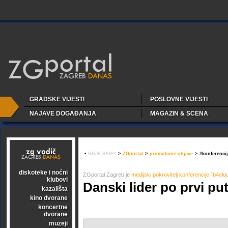
GRADSKE VIJESTI
POSLOVNE VIJESTI
NAJAVE DOGAĐANJA
MAGAZIN & SCENA
•
GDJE SAM?
>
ZGportal
>
promotivne objave
>
#konferenci
diskoteke i noćni
ZGportal Zagreb je
medijski pokrovitelj konferencije `b4clo
klubovi
Danski lider po prvi pu
kazališta
kino dvorane
koncertne
dvorane
muzeji