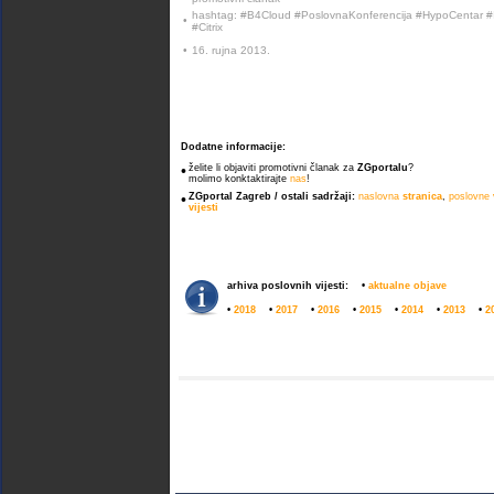
hashtag: #B4Cloud #PoslovnaKonferencija #HypoCentar #I
•
#Citrix
•
16. rujna 2013.
Dodatne informacije:
•
želite li objaviti promotivni članak za
ZGportalu
?
molimo konktaktirajte
nas
!
•
ZGportal Zagreb / ostali sadržaji:
naslovna
stranica
,
poslovne
vijesti
arhiva poslovnih vijesti:
•
aktualne objave
•
2018
•
2017
•
2016
•
2015
•
2014
•
2013
•
2