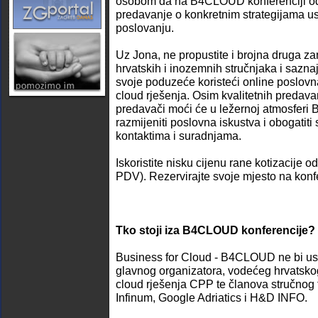
osobom da na B4CLOUD konferenciji odr
predavanje o konkretnim strategijama u
poslovanju.
Uz Jona, ne propustite i brojna druga z
hrvatskih i inozemnih stručnjaka i saznaj
svoje poduzeće koristeći online poslovn
cloud rješenja. Osim kvalitetnih predavanja
predavači moći će u ležernoj atmosfer
razmijeniti poslovna iskustva i obogatit
kontaktima i suradnjama.
Iskoristite nisku cijenu rane kotizacije 
PDV). Rezervirajte svoje mjesto na konfer
Tko stoji iza B4CLOUD konferencije?
Business for Cloud - B4CLOUD ne bi us
glavnog organizatora, vodećeg hrvatskog
cloud rješenja CPP te članova stručnog ti
Infinum, Google Adriatics i H&D INFO.