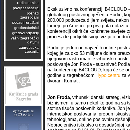
radio stanice
povijest naselja
Ekskluzivno na konferenciji B4CLOUD 
poznati
globalnog poslovnog rješenja Podio, koje
zagrepčani
200.000 poduzeća diljem svijeta, nakon 
počasni građani
turneje po Americi, po prvi puta dolaz
gradonačelnici
konferenciji otkrit će konkretne savjete
gradovi prijatelji
procesa te podijeliti svoju viziju o budu
važni zagrebački
datumi
Podio je jedno od najvećih online poslov
zagrebačka
županija
kojeg je za oko 53 milijuna dolara preuz
njegovom rastu imao je vrhunski danski
poslovanje Jon Froda - suosnivač Podia
na konferenciji B4CLOUD, koja će se odr
godine u zagrebačkom
Hypo centru
za v
dvorani Kornati.
Jon Froda
, vrhunski danski strateg, viz
biznismen, u samo nekoliko godina sa t
stotina tisuća poslovnih korisnika. Jon je
internetskog poslovanja, prepun iskustva
tehnologijama, online poslovnim rješenji
Neprocjenjivo iskustvo u dosadašnjoj kar