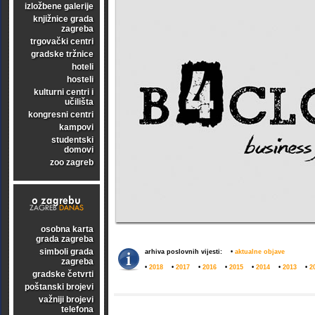
izložbene galerije
knjižnice grada
zagreba
trgovački centri
gradske tržnice
hoteli
hosteli
kulturni centri i
učilišta
kongresni centri
kampovi
studentski
domovi
zoo zagreb
osobna karta
grada zagreba
simboli grada
arhiva poslovnih vijesti:
•
aktualne objave
zagreba
•
2018
•
2017
•
2016
•
2015
•
2014
•
2013
•
2
gradske četvrti
poštanski brojevi
važniji brojevi
telefona