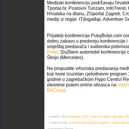
Medijski konferenciju podržavaju hrvatski
Tportal.hr, Poslovni Turizam, InfoTrend
Hrvatska na dlanu, ZGportal Zagreb, Cro
mediji iz regije: ITdogađaji, Advertiser S
Prijatelji konferencije PutujBolje.com osi
dobru zabavu u predvorju konferencije i
smještaj predavača i sudionika pobrinu
Hotel
. Službeni automobil konferencije 
Škojo (Mercedes).
Ne propustite vrhunska predavanja međ
koji tvore izuzetan cjelodnevni program 
godine u zagrebačkom Hypo Centru! Reg
otvorene putem
online
obrasca na
mrežn
B4Cloud
.
•
vezano:
Web Industrija 2013 - Kažu da izgled nije bitan? Bit
•
business info:
poslovni imenik grada zagreba
/
jedan klik p
•
promotivni članak