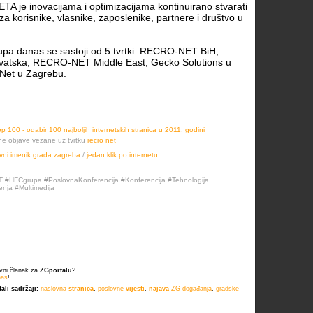
A je inovacijama i optimizacijama kontinuirano stvarati
za korisnike, vlasnike, zaposlenike, partnere i društvo u
a danas se sastoji od 5 tvrtki: RECRO-NET BiH,
tska, RECRO-NET Middle East, Gecko Solutions u
a Net u Zagrebu.
p 100 - odabir 100 najboljih internetskih stranica u 2011. godini
ne objave vezane uz tvrtku
recro net
vni imenik grada zagreba
/
jedan klik po internetu
 #HFCgrupa #PoslovnaKonferencija #Konferencija #Tehnologija
enja #Multimedija
tivni članak za
ZGportalu
?
nas
!
ali sadržaji:
naslovna
stranica
,
poslovne
vijesti
,
najava
ZG događanja
,
gradske