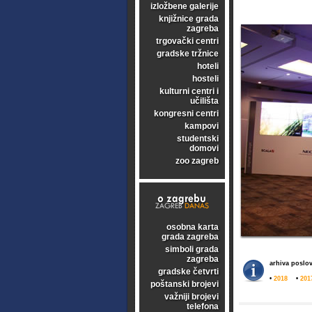
izložbene galerije
knjižnice grada
zagreba
trgovački centri
gradske tržnice
hoteli
hosteli
kulturni centri i
učilišta
kongresni centri
kampovi
studentski
domovi
zoo zagreb
osobna karta
grada zagreba
simboli grada
zagreba
arhiva poslov
gradske četvrti
•
2018
•
201
poštanski brojevi
važniji brojevi
telefona