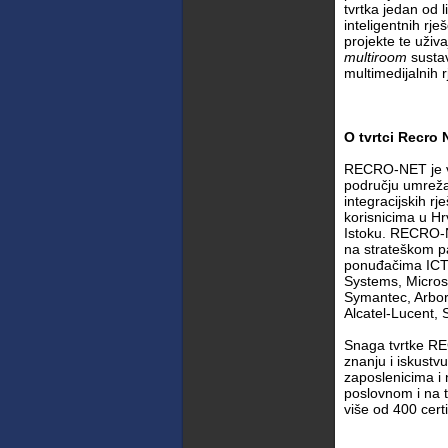
tvrtka jedan od 
inteligentnih rje
projekte te uživ
multiroom
sustav
multimedijalnih 
O tvrtci Recro 
RECRO-NET je v
području umreža
integracijskih rj
korisnicima u Hrv
Istoku. RECRO-
na strateškom pa
ponuđačima ICT
Systems, Micros
Symantec, Arbo
Alcatel-Lucent, 
Snaga tvrtke R
znanju i iskustv
zaposlenicima i 
poslovnom i na 
više od 400 certi