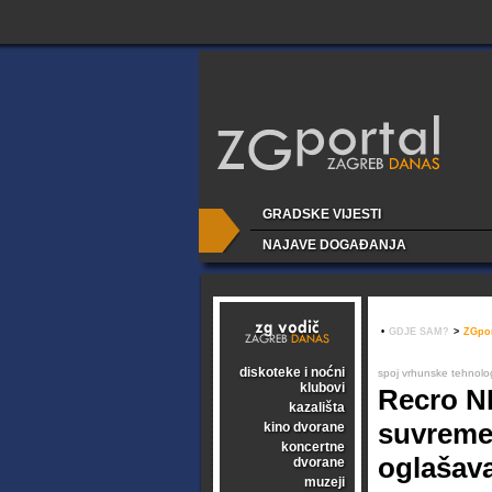
GRADSKE VIJESTI
NAJAVE DOGAĐANJA
•
GDJE SAM?
>
ZGpor
diskoteke i noćni
spoj vrhunske tehnologi
klubovi
Recro NE
kazališta
suvremen
kino dvorane
koncertne
oglašava
dvorane
muzeji