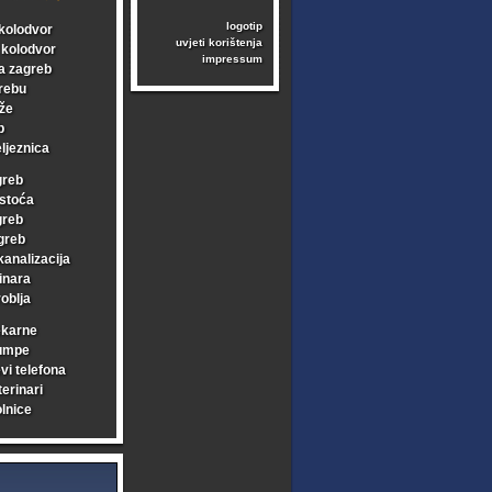
logotip
kolodvor
uvjeti korištenja
i kolodvor
impressum
a zagreb
rebu
že
b
ljeznica
greb
stoća
greb
greb
kanalizacija
inara
oblja
ekarne
umpe
vi telefona
erinari
lnice