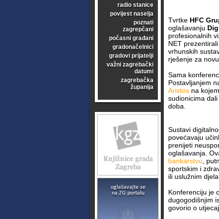
radio stanice
povijest naselja
Tvrtke
HFC Gru
poznati
oglašavanju
Dig
zagrepčani
profesionalnih v
počasni građani
NET prezentirali
gradonačelnici
vrhunskih sustav
gradovi prijatelji
rješenje za novu
važni zagrebački
datumi
Sama konferencij
zagrebačka
Postavljanjem n
županija
Aristos
na kojem 
sudionicima dali
doba.
Sustavi digital
povećavaju učink
prenijeti neuspo
oglašavanja. Ova
bankarstvu
, put
sportskim i zdr
ili uslužnim djel
Konferenciju je 
dugogodišnjim i
govorio o utjeca