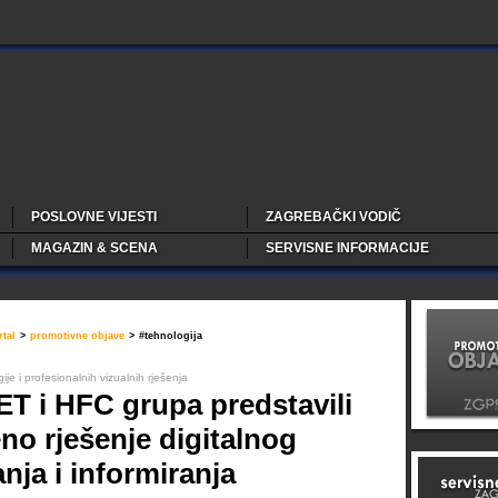
POSLOVNE VIJESTI
ZAGREBAČKI VODIČ
MAGAZIN & SCENA
SERVISNE INFORMACIJE
tal
>
promotivne objave
>
#tehnologija
je i profesionalnih vizualnih rješenja
T i HFC grupa predstavili
o rješenje digitalnog
nja i informiranja