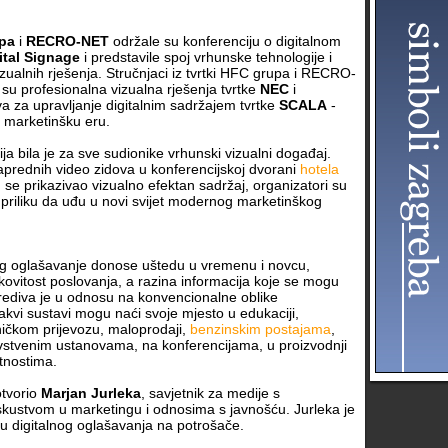
pa
i
RECRO-NET
održale su konferenciju o digitalnom
ital Signage
i predstavile spoj vrhunske tehnologije i
izualnih rješenja. Stručnjaci iz tvrtki HFC grupa i RECRO-
 su profesionalna vizualna rješenja tvrtke
NEC
i
a za upravljanje digitalnim sadržajem tvrtke
SCALA
-
 marketinšku eru.
a bila je za sve sudionike vrhunski vizualni događaj.
aprednih video zidova u konferencijskoj dvorani
hotela
se prikazivao vizualno efektan sadržaj, organizatori su
 priliku da uđu u novi svijet modernog marketinškog
nog oglašavanje donose uštedu u vremenu i novcu,
ovitost poslovanja, a razina informacija koje se mogu
rediva je u odnosu na konvencionalne oblike
kvi sustavi mogu naći svoje mjesto u edukaciji,
ničkom prijevozu, maloprodaji,
benzinskim postajama
,
avstvenim ustanovama, na konferencijama, u proizvodnji
atnostima.
otvorio
Marjan Jurleka
, savjetnik za medije s
skustvom u marketingu i odnosima s javnošću. Jurleka je
ju digitalnog oglašavanja na potrošače.