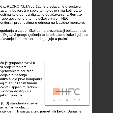
ić
iz RECRO-NETA održao je predavanje o sustavu
šavanja govoreći o spoju tehnologije i marketinga te
ostima koje donosi digitalno oglašavanje, a
Renato
rupe govorio je o tehnološkoj primjeni NEC
onitora i prednostima u odnosu na klasične monitore.
ogađanja u zajedničkoj demo prezentaciji pokazane su
 Digital Signage rješenja te je prikazano kako i gdje se
ašavanje i informiranje primjenjuje u praksi.
 je grupacija tvrtki u
vi projektiranjem,
avjetovanjem pri izradi
edijalnih rješenja.
nutka svoje prve kompanije
svojim educiranim timom
ihovim uspješnim radom i
 sva nova dostignuća u
jalnih rješenja.
EIB) standarda u svijet
cije, tvrtka ulazi u
inteligentnih sustava tzv.
pametnih kuća.
Danas je