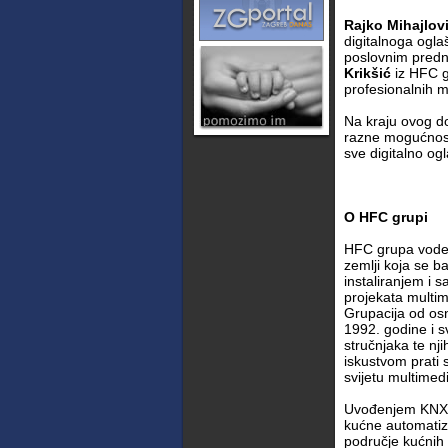
Rajko Mihajlov
digitalnoga ogla
poslovnim predn
Krikšić
iz HFC g
profesionalnih m
Na kraju ovog d
razne mogućnosti
sve digitalno ogl
O HFC grupi
HFC grupa vodeća
zemlji koja se ba
instaliranjem i s
projekata multim
Grupacija od os
1992. godine i 
stručnjaka te nj
iskustvom prati
svijetu multimedi
Uvođenjem KNX (
kućne automatiza
područje kućnih 