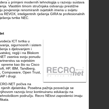
lidera u primjeni modernih tehnologija u razvoju sustava
šenja. Vlastitim timom stručnjaka ostvaruju prestižne
aju povjerenje renomiranih svjetskih imena u svijetu
a REVOX, inteligentnih rješenja GIRA te profesionalnih
rješenja tvrtke NEC.
Net
odeća ICT tvrtka u
vanja, sigurnosnih i sistem
ešenja s djelovanjem i
atskoj, regiji i na Bliskom
NET zasniva svoju ponudu
rtnerstvu sa svjetskim
 opreme kao što su Cisco
oft, HP, IBM, Tandberg,
r, Compuware, Open Trust,
SAP i drugi.
ECRO-NET počiva na
u njenih djelatnika. Posebna pažnja posvećuje se
njihovom razvoju kroz kontinuiranu edukaciju na
tehnološkom području. Recro NEtovi zaposlenici imaju
fikata.