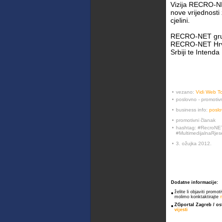
Vizija RECRO-NET
nove vrijednosti 
cjelini.
RECRO-NET grup
RECRO-NET Hrva
Srbiji te Intend
•
vezano:
Vidi Web To
•
poslovno - promotiv
•
business info:
poslo
•
promotivni članak
•
hashtag: #RecroNET
#MultimedijalnaRjes
•
3. ožujka 2012.
Dodatne informacije:
•
želite li objaviti promo
molimo konktaktirajte
•
ZGportal Zagreb / ost
vijesti