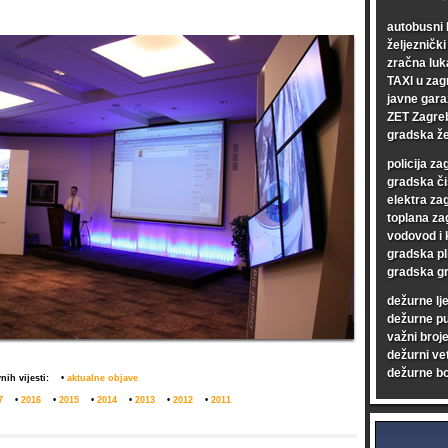
autobusni 
željezničk
zračna luk
TAXI u zag
javne gara
ZET Zagre
gradska že
policija za
gradska či
elektra za
toplana za
vodovod i 
gradska pl
gradska gr
dežurne lj
dežurne p
važni broje
dežurni vet
dežurne bo
nih vijesti:
•
aktualne objave
7
•
2016
•
2015
•
2014
•
2013
•
2012
•
2011